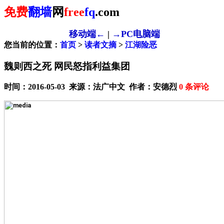
免费
翻墙
网
free
fq
.com
移动端←
|
→PC电脑端
您当前的位置：
首页
>
读者文摘
>
江湖险恶
魏则西之死 网民怒指利益集团
时间：2016-05-03 来源：法广中文 作者：安德烈
0
条评论