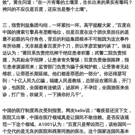
效”。黄生问道：“在一片有毒的土壤里，生长出来的果实有毒吗？
拷问的不应仅是百度，还应当是整个土壤”。
三，指责利益集团勾结，一环紧扣一环。高宇提醒大家，“百度在
中国的搜索引擎具有垄断地位，但是百度在这个团伙里担任的是
最不起眼的马仔角色，背后的利益集团根本不可能因为这次事件
有所动摇，无非就是拿百度开个刀，所以李彦宏被约谈了”。徐益
达认为：“莆田系负责挖坑榨干绝症患者积蓄；武警二院负责招
揽，为其贴金字招牌，让患者丧失警惕；百度负责做假路牌，指
引患者源源而来；监管部门负责为骗子保驾护航，让受害者无处
维权，让罪恶长期延续。他们都是罪恶的一部分”。你还得瑟写
到：“十亿人民九亿骗，福建人民是教练，总部设在莆田县，开门
诊，包医院，全国都有连锁店，泌尿科，不孕症，全国游医来坐
诊，打广告，吹破天，一下搞你好几千”。
中国的医疗制度再次受到指责。网友hello说：”毒疫苗还没下文，
医院又出事，中国在医疗领域真是让国民不敢信赖。是否应该规
范一下这个领域。A1001认为：“百度只是帮凶而已，该给国民一
个交代的是无良的医院和残害同胞的医生。这个国家连国民基本