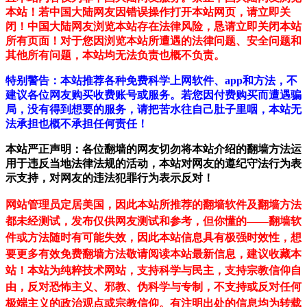
本站！若中国大陆网友因错误操作打开本站网页，请立即关
闭！中国大陆网友浏览本站存在法律风险，恳请立即关闭本站
所有页面！对于您因浏览本站所遭遇的法律问题、安全问题和
其他所有问题，本站均无法负责也概不负责。
特别警告：本站推荐各种免费科学上网软件、app和方法，不
建议各位网友购买收费账号或服务。若您因付费购买而遭遇骗
局，没有得到想要的服务，请把苦水往自己肚子里咽，本站无
法承担也概不承担任何责任！
本站严正声明：各位翻墙的网友切勿将本站介绍的翻墙方法运
用于违反当地法律法规的活动，本站对网友的遵纪守法行为表
示支持，对网友的违法犯罪行为表示反对！
网站管理员定居美国，因此本站所推荐的翻墙软件及翻墙方法
都未经测试，发布仅供网友测试和参考，但你懂的——翻墙软
件或方法随时有可能失效，因此本站信息具有极强时效性，想
要更多有效免费翻墙方法敬请阅读本站最新信息，建议收藏本
站！
本站为纯粹技术网站，支持科学与民主，支持宗教信仰自
由，反对恐怖主义、邪教、伪科学与专制，不支持或反对任何
极端主义的政治观点或宗教信仰。有注明出处的信息均为转载