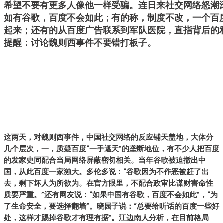
希望不要有更多人像他一样受骗。连日来社交网络怒潮
如有谷歌，百度不会如此；有的称，制度不改，一个百
起来；还有的从百度广告联系到军队医院，直指背后的
提醒：讨论魏则西事件不要错打板子。
这两天，对魏则西事件，中国社交网络的反应铺天盖地，大体分
几个层次，一，质疑百度“一手遮天”的垄断地位，有不少人把百度
的发家史同配合当局网络屏蔽密切相关。当年谷歌被迫撤出中
国，从此百度一家独大。多伦多说：“谷歌因为不作恶被赶了出
去，剩下坏人为所欲为。在官方眼里，不配合政审比谋财害命性
质要严重。”还有网友说：“如果中国有谷歌，百度不会如此”，“为
了生命安全，要选择翻墙”。晓园子说：“总要给听话的百度一些好
处，这样才踢掉谷歌才有理有据”。江边南人分析，在目前格局