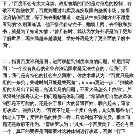
下，“百度不会有太大麻烦。政府筑墙的目的是对信息的控制，谷
歌不可能被收买，百度则通过出卖灵魂换取国内垄断市场，如果
政府搞倒百度，等于失去删帖通道，这是从中央到地方都不愿意
看到的”久别重逢说，他不惜代价钻空子，翻墙上网，去谷歌和脸
书，就是为了知道实情：“曾几何时，我认为学好外语是为了更加
了解世界，现在我越来越清楚，学好外语是为了更全面的了解中
国”。
二，指责百度唯利是图，进而联想到制度本身的问题。维尼猫写
到：“一个没有良心的企业在法治国家是无法生存的，但我们不
同，我们是有特色的社会主义国家”。佐佐木凛认为：“百度只是政
府的一条狗，关键时刻只能是替死鬼”；binani更进一步：“独裁政
府的犬马出了问题，光说犬马的问题，不看犬马怎么上位的”。芦
苇深处泊孤舟认定一切问题都是体制问题，“希望政府自觉改革体
制那是不可能的。还是在于最广大的普通百姓，联合起来，逼政
府改革”。浣熊认为，“百度不过是一个卖广告的，其实和那些专门
找老人下手，卖营养品的性质一样，只管利益不管实质。根本问
题还是政府不作为。”雪绫罗认为：“其实一个百度倒了，还会有另
一个，真正的要害是国家要对这种体制进行改革，否则上行下