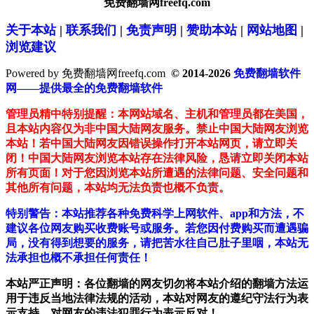
免费翻墙网freefq.com
关于本站
|
联系我们
|
免责声明
|
赞助本站
|
网站地图
|
浏览建议
Powered by 免费翻墙网freefq.com
© 2014-2026
免费翻墙软件
网——提供最全的免费翻墙软件
管理员精中特别提醒：本网站域名、主机和管理员都在美国，
且本站内容仅为非中国大陆网友服务。禁止中国大陆网友浏览
本站！若中国大陆网友因错误操作打开本站网页，请立即关
闭！中国大陆网友浏览本站存在法律风险，恳请立即关闭本站
所有页面！对于您因浏览本站所遭遇的法律问题、安全问题和
其他所有问题，本站均无法负责也概不负责。
特别警告：本站推荐各种免费科学上网软件、app和方法，不
建议各位网友购买收费账号或服务。若您因付费购买而遭遇骗
局，没有得到想要的服务，请把苦水往自己肚子里咽，本站无
法承担也概不承担任何责任！
本站严正声明：各位翻墙的网友切勿将本站介绍的翻墙方法运
用于违反当地法律法规的活动，本站对网友的遵纪守法行为表
示支持，对网友的违法犯罪行为表示反对！