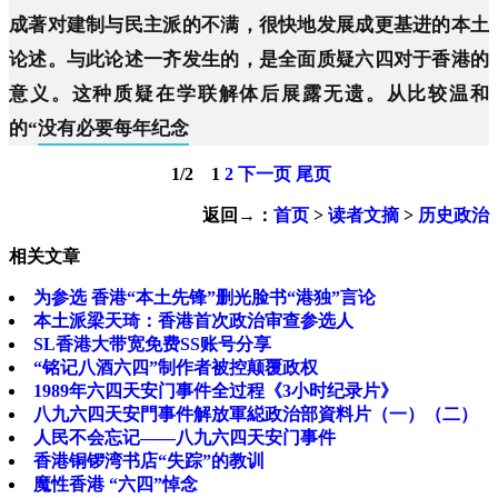
成著对建制与民主派的不满，很快地发展成更基进的本土
论述。与此论述一齐发生的，是全面质疑六四对于香港的
意义。这种质疑在学联解体后展露无遗。从比较温和
的“
没有必要每年纪念
1
/
2
1
2
下一页
尾页
返回→：
首页
>
读者文摘
>
历史政治
相关文章
为参选 香港“本土先锋”删光脸书“港独”言论
本土派梁天琦：香港首次政治审查参选人
SL香港大带宽免费SS账号分享
“铭记八酒六四”制作者被控颠覆政权
1989年六四天安门事件全过程《3小时纪录片》
八九六四天安門事件解放軍縂政治部資料片（一）（二）
人民不会忘记——八九六四天安门事件
香港铜锣湾书店“失踪”的教训
魔性香港 “六四”悼念