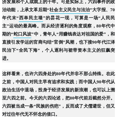
济发展和个人成就上的十年。可是实际上，六四事件的政
治动能，上承文革后期“
社会主义民主与法治
”大字报、70
年代末“
西单民主墙
”的昙花一现，可算是一场“人民民
主”运动的最高峰。而从经济逐利的角度观察，80年代中
期的“
蛇口风波
”中，青年人“用赚钱表达对祖国的爱”，和
直接引发学运的官商勾结“官倒”风潮，也下接90年代江泽
民治下“全民下海”，个人逐利与裙带资本主义的狂飙突
进。
这样看来，也许六四身处的80年代并非不那么特殊。在此
之前，中国人对民主早有追求和实践；而中国人90年代从
政治生活中退场，投身于经济发展的新浪潮，也可以上溯
至六四之前。今天的六四论述，把80年代前后截然分开。
六四被当成一条“民族的伤疤”，反而成了犬儒避世，但又
对过往年代无不怀念的借口。