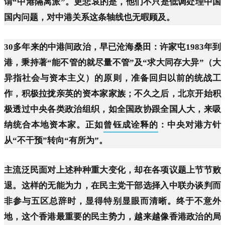
谓“中港隔离派”。更悲哀的是，他们不只是低调处理中国
国内问题，对中港关系这条轴线也无暇顾及。
30多年来的中港间政治，早已沧海桑田：许家屯1983年到
港，秉持著“能不管的就尽量不管”及“求大同存大异”（大
异指社会与资本主义）的原则，准备回归以前的统战工
作，积极拉拢亲英的资本家家族；不久之后，北京开始积
极透过中央各类政治组织，如全国政协跟全国人大，来吸
纳统合本地资本家。正如
曾钰成诠释的
：中央对港方针
从“不干预”转向“有所为”。
主流泛民面对上述种种重大变化，却在各项议题上节节败
退。这样的无能为力，在民主党干部选择入中联办谈判而
非参与五区总辞时，显得特别显眼而清晰。终于不意外
地，这个香港最重要的民主势力，越来越像香港政治的局