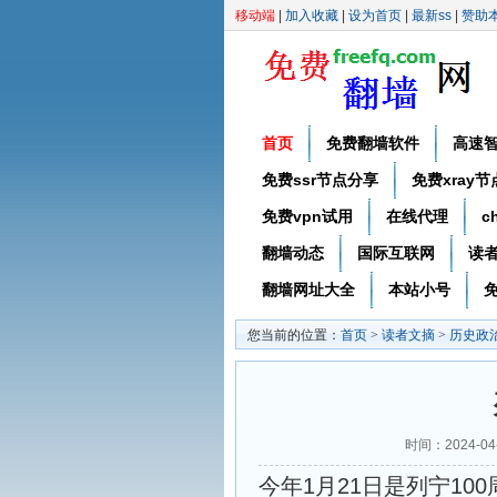
移动端
|
加入收藏
|
设为首页
|
最新ss
|
赞助
首页
免费翻墙软件
高速
免费ssr节点分享
免费xray
免费vpn试用
在线代理
c
翻墙动态
国际互联网
读
翻墙网址大全
本站小号
免
您当前的位置：
首页
>
读者文摘
>
历史政
时间：2024-0
今年1月21日是列宁1