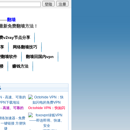
——
翻墙
最新免费翻墙方法！
费v2ray节点分享
分享
网络翻墙技巧
费翻墙软件
翻墙回国内vpn
楼
赚钱方法
讯
N - 高速、可靠的
Octohide VPN：快如闪