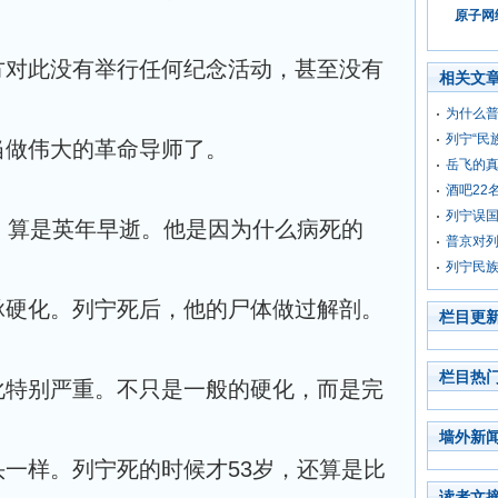
原子网络
方对此没有举行任何纪念活动，甚至没有
相关文
为什么
列宁“民
当做伟大的革命导师了。
岳飞的
酒吧22
列宁误
，算是英年早逝。他是因为什么病死的
普京对
列宁民
脉硬化。列宁死后，他的尸体做过解剖。
栏目更
栏目热
化特别严重。不只是一般的硬化，而是完
墙外新
一样。列宁死的时候才53岁，还算是比
读者文