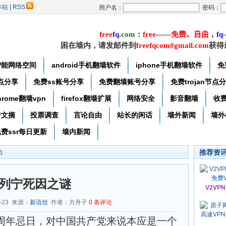
本站
|
RSS
用户名：
密码：
free
f
q
.
com
：
free
——
免费
、自由
，
f
q
困在墙内，请发邮件到
freefqcom#gmail.com
获得
智能网络空间
android手机翻墙软件
iphone手机翻墙软件
免
节点分享
免费ss账号分享
免费翻墙账号分享
免费trojan节点
hrome翻墙vpn
firefox翻墙扩展
网络安全
影音翻墙
收
者文摘
投票调查
言论自由
站长的闲话
墙外新闻
墙外
费ssr每日更新
墙内新闻
推荐资
治
列宁死因之谜
V2VP
4-23 来源：
新语丝
作者：方舟子
0
条评论
00周年忌日，对中国共产党来说本应是一个