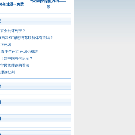
foxovpn绿狐VPN——
加速器 - 免费
即
章
普京会批评列宁？
族自决权”思想与苏联解体有关吗？
真正死因
名青少年死亡 死因仍成謎
国！对中国有何启示？
列宁民族理论的看法
族理论批判
新
门
闻
摘