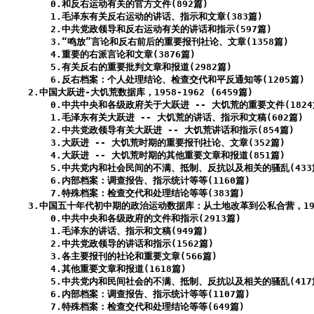
        0.和反右运动有关的官方文件(892篇)

        1.毛泽东有关反右运动的讲话、指示和文章(383篇)

        2.中共党政领导和反右运动有关的讲话和指示(597篇)

        3.“鸣放”言论和反右前后的重要报刊社论、文章(1358篇)

        4.重要的右派言论和文章(3876篇)

        5.有关反右的重要批判文章和报道(2982篇)

        6.反右档案：个人处理结论、检查交代和平反通知等(1205篇)

    2.中国大跃进-大饥荒数据库，1958-1962 (6459篇)

        0.中共中央和各级政府关于大跃进 -- 大饥荒的重要文件(1824篇
        1.毛泽东有关大跃进 -- 大饥荒的讲话、指示和文稿(602篇)

        2.中共党政领导有关大跃进 -- 大饥荒讲话和指示(854篇)

        3.大跃进 -- 大饥荒时期的重要报刊社论、文章(352篇)

        4.大跃进 -- 大饥荒时期的其他重要文章和报道(851篇)

        5.中共党内和社会民间的不满、抵制、反抗以及相关的骚乱(433篇
        6.内部档案：调查报告、指示统计等等(1160篇)

        7.特殊档案：检查交代和处理结论等等(383篇)

    3.中国五十年代初中期的政治运动数据库：从土地改革到公私合营，1949-1
        0.中共中央和各级政府的文件和指示(2913篇)

        1.毛泽东的讲话、指示和文稿(949篇)

        2.中共党政领导的讲话和指示(1562篇)

        3.各主要报刊的社论和重要文章(566篇)

        4.其他重要文章和报道(1618篇)

        5.中共党内和民间社会的不满、抵制、反抗以及相关的骚乱(417篇
        6.内部档案：调查报告、指示统计等等(1107篇)
