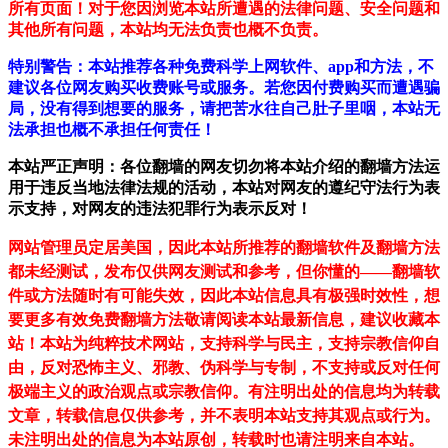
所有页面！对于您因浏览本站所遭遇的法律问题、安全问题和
其他所有问题，本站均无法负责也概不负责。
特别警告：本站推荐各种免费科学上网软件、app和方法，不
建议各位网友购买收费账号或服务。若您因付费购买而遭遇骗
局，没有得到想要的服务，请把苦水往自己肚子里咽，本站无
法承担也概不承担任何责任！
本站严正声明：各位翻墙的网友切勿将本站介绍的翻墙方法运
用于违反当地法律法规的活动，本站对网友的遵纪守法行为表
示支持，对网友的违法犯罪行为表示反对！
网站管理员定居美国，因此本站所推荐的翻墙软件及翻墙方法
都未经测试，发布仅供网友测试和参考，但你懂的——翻墙软
件或方法随时有可能失效，因此本站信息具有极强时效性，想
要更多有效免费翻墙方法敬请阅读本站最新信息，建议收藏本
站！
本站为纯粹技术网站，支持科学与民主，支持宗教信仰自
由，反对恐怖主义、邪教、伪科学与专制，不支持或反对任何
极端主义的政治观点或宗教信仰。有注明出处的信息均为转载
文章，转载信息仅供参考，并不表明本站支持其观点或行为。
未注明出处的信息为本站原创，转载时也请注明来自本站。