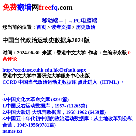
免费
翻墙
网
free
fq
.com
移动端←
|
→PC电脑端
您当前的位置：
首页
>
读者文摘
>
历史政治
中国当代政治运动史数据库2024版
时间：2024-06-30 来源：香港中文大学 作者：主编宋永毅
0
条评论
http://ccrd.usc.cuhk.edu.hk/Default.aspx
香港中文大学中国研究大学服务中心出版
CCRD 中国当代政治运动史数据库 点此进入（HTML）/
. .
0.中国文化大革命文库 (8291篇)
1.中国反右运动数据库，1957- (11265篇)
2.中国大跃进-大饥荒数据库，1958-1962 (6459篇)
3.中国五十年代初中期的政治运动数据库：从土地改革到公私
合营，1949-1956(9781篇)
names.txt