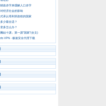
南请收好
用财政赤字来缓解人口赤字
缩对经济社会的影响
正式承认塔利班政权的国家
口多少最合适？
口变多怎么办？
團結十講」第一講"国家"(全文)
kets VPN - 极速安全代理下载
新
门
闻
摘