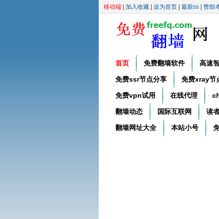
移动端
|
加入收藏
|
设为首页
|
最新ss
|
赞助
首页
免费翻墙软件
高速
免费ssr节点分享
免费xray
免费vpn试用
在线代理
c
翻墙动态
国际互联网
读
翻墙网址大全
本站小号
免