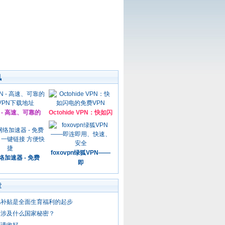
讯
N - 高速、可靠的
Octohide VPN：快如闪
foxovpn绿狐VPN——
加速器 - 免费
即
章
儿补贴是全面生育福利的起步
案涉及什么国家秘密？