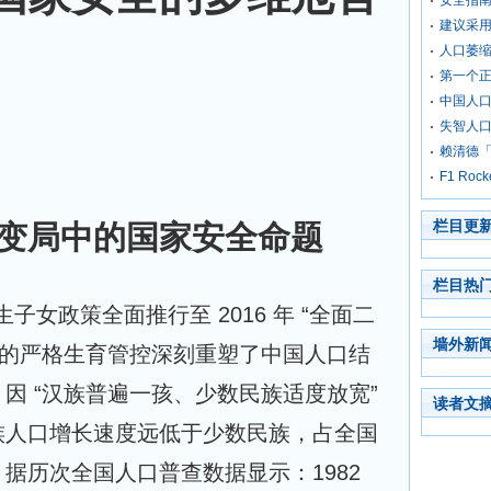
安全指
建议采
人口萎
第一个
中国人
失智人
赖清德「
F1 Roc
栏目更
变局中的国家安全命题
栏目热
独生子女政策全面推行至 2016 年 “全面二
墙外新
年的严格生育管控深刻重塑了中国人口结
因 “汉族普遍一孩、少数民族适度放宽” 
读者文
族人口增长速度远低于少数民族，占全国
据历次全国人口普查数据显示：1982 