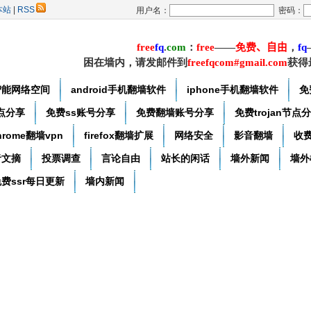
本站
|
RSS
用户名：
密码：
free
f
q
.
com
：
free
——
免费
、自由
，
f
q
困在墙内，请发邮件到
freefqcom#gmail.com
获得
智能网络空间
android手机翻墙软件
iphone手机翻墙软件
免
节点分享
免费ss账号分享
免费翻墙账号分享
免费trojan节点
hrome翻墙vpn
firefox翻墙扩展
网络安全
影音翻墙
收
者文摘
投票调查
言论自由
站长的闲话
墙外新闻
墙外
费ssr每日更新
墙内新闻