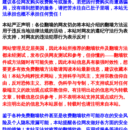
建议各位网友购买收费账号或服务。若您因付费购买而遭遇骗
局，没有得到想要的服务，请把苦水往自己肚子里咽，本站无
法承担也概不承担任何责任！
本站严正声明：各位翻墙的网友切勿将本站介绍的翻墙方法运
用于违反当地法律法规的活动，本站对网友的遵纪守法行为表
示支持，对网友的违法犯罪行为表示反对！
网站管理员定居美国，因此本站所推荐的翻墙软件及翻墙方法
都未经测试，发布仅供网友测试和参考，但你懂的——翻墙软
件或方法随时有可能失效，因此本站信息具有极强时效性，想
要更多有效免费翻墙方法敬请阅读本站最新信息，建议收藏本
站！
本站为纯粹技术网站，支持科学与民主，支持宗教信仰自
由，反对恐怖主义、邪教、伪科学与专制，不支持或反对任何
极端主义的政治观点或宗教信仰。有注明出处的信息均为转载
文章，转载信息仅供参考，并不表明本站支持其观点或行为。
未注明出处的信息为本站原创，转载时也请注明来自本站。
鉴于各种免费翻墙软件甚至是收费翻墙软件可能存在的安全风
险及个人隐私泄漏可能，本站提醒各位网友做好各方面的安全
防护措施！本站无法对推荐的翻墙软件、应用或服务等进行全