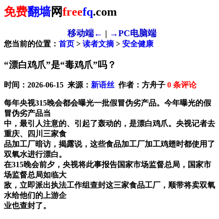
免费
翻墙
网
free
fq
.com
移动端←
|
→PC电脑端
您当前的位置：
首页
>
读者文摘
>
安全健康
“漂白鸡爪”是“毒鸡爪”吗？
时间：2026-06-15 来源：
新语丝
作者：方舟子
0
条评论
每年央视315晚会都会曝光一批假冒伪劣产品。今年曝光的假
冒伪劣产品当
中，最引人注意的、引起了轰动的，是漂白鸡爪。央视记者去
重庆、四川三家食
品加工厂暗访，揭露说，这些食品加工厂加工鸡翅时都使用了
双氧水进行漂白。
在315晚会前夕，央视将此事报告国家市场监督总局，国家市
场监督总局如临大
敌，立即派出执法工作组查封这三家食品工厂，顺带将卖双氧
水给他们的上游企
业也查封了。