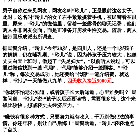
男子自称过来见网友，网友名叫“玲儿”，正是眼前这名女子。
此时，这名叫“玲儿”的女子右手紧紧攥着手机，被民警看在眼
里。原来，“玲儿”的微信里，留着一些露骨的聊天记录，他们
两人并非网友会面，而是正准备开房发生性交易。随后，两人
被带回乐成派出所调查。
据民警介绍，“玲儿”今年28岁，是四川人，还是一个1岁孩子
的妈妈，仍在哺乳期。“玲儿”说，因为养孩子压力较大，她趁
丈夫白天上班时，做起了 “失足妇女”。“以前听人说过，可以
通过微信找到一些‘代聊’，‘代聊’能够介绍一些顾客。”“玲
儿”称，每次交易成功，她还要给“代聊”一笔介绍费。就这
样，“玲儿”一天能做八九单，
四天收入接近5000元
。
“你就不怕老公知道，或者孩子长大后知道，心里难受吗？”民
警问道。“玲儿”说:“孩子以后还要读书，需要很多钱，这个来
钱比较快，想减轻丈夫经济压力。”
“赚钱有很多种方式，只要努力就有收入，千万别做犯法的事
情。你还年轻，别让自己后悔！”民警劝道。“玲儿”轻轻地点
了点头。