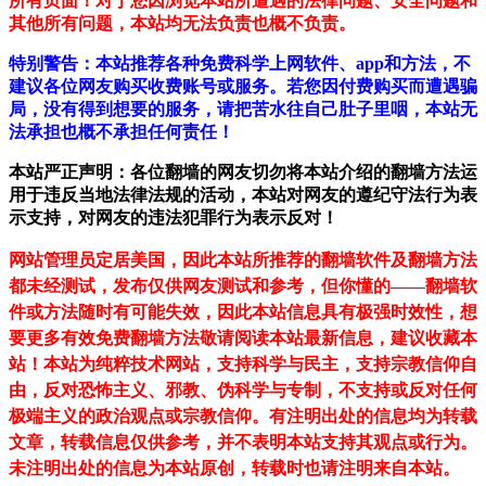
所有页面！对于您因浏览本站所遭遇的法律问题、安全问题和
其他所有问题，本站均无法负责也概不负责。
特别警告：本站推荐各种免费科学上网软件、app和方法，不
建议各位网友购买收费账号或服务。若您因付费购买而遭遇骗
局，没有得到想要的服务，请把苦水往自己肚子里咽，本站无
法承担也概不承担任何责任！
本站严正声明：各位翻墙的网友切勿将本站介绍的翻墙方法运
用于违反当地法律法规的活动，本站对网友的遵纪守法行为表
示支持，对网友的违法犯罪行为表示反对！
网站管理员定居美国，因此本站所推荐的翻墙软件及翻墙方法
都未经测试，发布仅供网友测试和参考，但你懂的——翻墙软
件或方法随时有可能失效，因此本站信息具有极强时效性，想
要更多有效免费翻墙方法敬请阅读本站最新信息，建议收藏本
站！
本站为纯粹技术网站，支持科学与民主，支持宗教信仰自
由，反对恐怖主义、邪教、伪科学与专制，不支持或反对任何
极端主义的政治观点或宗教信仰。有注明出处的信息均为转载
文章，转载信息仅供参考，并不表明本站支持其观点或行为。
未注明出处的信息为本站原创，转载时也请注明来自本站。