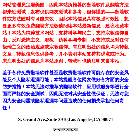
网站管理员定居美国，因此本站所推荐的翻墙软件及翻墙方法
都未经测试，发布仅供网友测试和参考，但你懂的——翻墙软
件或方法随时有可能失效，因此本站信息具有极强时效性，想
要更多有效免费翻墙方法敬请阅读本站最新信息，建议收藏本
站！
本站为纯粹技术网站，支持科学与民主，支持宗教信仰自
由，反对恐怖主义、邪教、伪科学与专制，不支持或反对任何
极端主义的政治观点或宗教信仰。有注明出处的信息均为转载
文章，转载信息仅供参考，并不表明本站支持其观点或行为。
未注明出处的信息为本站原创，转载时也请注明来自本站。
鉴于各种免费翻墙软件甚至是收费翻墙软件可能存在的安全风
险及个人隐私泄漏可能，本站提醒各位网友做好各方面的安全
防护措施！本站无法对推荐的翻墙软件、应用或服务等进行全
面而严格的安全测试，因此无法对其安全性做保证，无法对您
因为安全问题或隐私泄漏等问题造成的任何损失承担任何责
任！
S. Grand Ave.,Suite 3910,Los Angeles,CA 90071