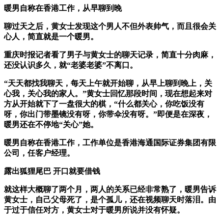
暖男自称在香港工作，从早聊到晚
聊过天之后，黄女士发现这个男人不但外表帅气，而且很会关
心人，简直就是一个暖男。
重庆时报记者看了男子与黄女士的聊天记录，简直十分肉麻，
还没认识多久，就“老婆老婆”不离口。
“天天都找我聊天，每天上午就开始聊，从早上聊到晚上，关
心我，关心我的家人。”黄女士回忆那段时间，现在想起来对
方从开始就下了一盘很大的棋，“什么都关心，你吃饭没有
呀，你出门带墨镜没有呀，你带伞没有呀。”即便是在深夜，
暖男还在不停地“关心”她。
暖男自称在香港工作，工作单位是香港海通国际证券集团有限
公司，任客户经理。
露出狐狸尾巴 开口就要借钱
就这样大概聊了两个月，两人的关系已经非常熟了，暖男告诉
黄女士，自己父母死了，是个孤儿，还在视频聊天时落泪。由
于过于信任对方，黄女士对于暖男所说并没有怀疑。