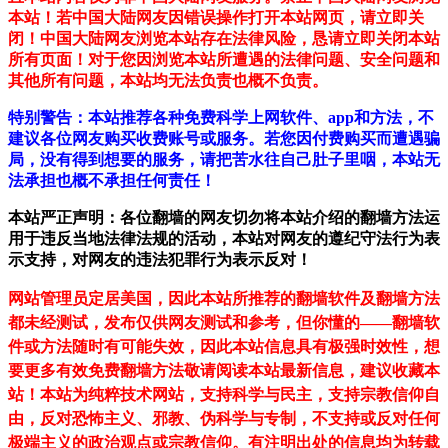
本站！若中国大陆网友因错误操作打开本站网页，请立即关
闭！中国大陆网友浏览本站存在法律风险，恳请立即关闭本站
所有页面！对于您因浏览本站所遭遇的法律问题、安全问题和
其他所有问题，本站均无法负责也概不负责。
特别警告：本站推荐各种免费科学上网软件、app和方法，不
建议各位网友购买收费账号或服务。若您因付费购买而遭遇骗
局，没有得到想要的服务，请把苦水往自己肚子里咽，本站无
法承担也概不承担任何责任！
本站严正声明：各位翻墙的网友切勿将本站介绍的翻墙方法运
用于违反当地法律法规的活动，本站对网友的遵纪守法行为表
示支持，对网友的违法犯罪行为表示反对！
网站管理员定居美国，因此本站所推荐的翻墙软件及翻墙方法
都未经测试，发布仅供网友测试和参考，但你懂的——翻墙软
件或方法随时有可能失效，因此本站信息具有极强时效性，想
要更多有效免费翻墙方法敬请阅读本站最新信息，建议收藏本
站！
本站为纯粹技术网站，支持科学与民主，支持宗教信仰自
由，反对恐怖主义、邪教、伪科学与专制，不支持或反对任何
极端主义的政治观点或宗教信仰。有注明出处的信息均为转载