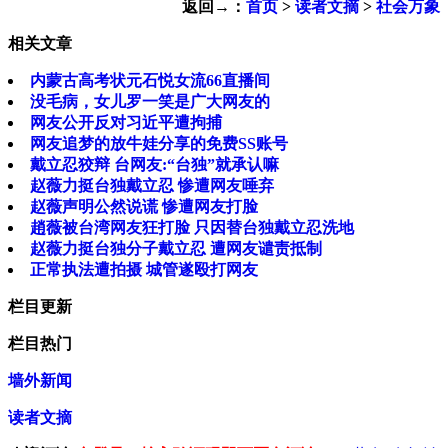
返回→：
首页
>
读者文摘
>
社会万象
相关文章
内蒙古高考状元石悦女流66直播间
没毛病，女儿罗一笑是广大网友的
网友公开反对习近平遭拘捕
网友追梦的放牛娃分享的免费SS账号
戴立忍狡辩 台网友:“台独”就承认嘛
赵薇力挺台独戴立忍 惨遭网友唾弃
赵薇声明公然说谎 惨遭网友打脸
趙薇被台湾网友狂打脸 只因替台独戴立忍洗地
赵薇力挺台独分子戴立忍 遭网友谴责抵制
正常执法遭拍摄 城管遂殴打网友
栏目更新
栏目热门
墙外新闻
读者文摘