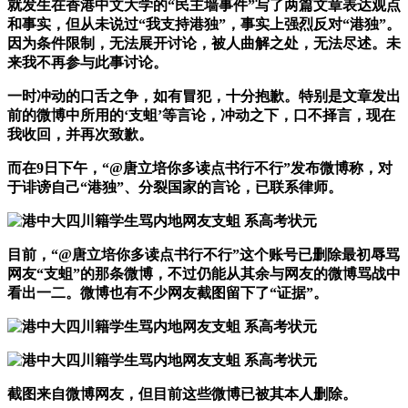
就发生在香港中文大学的“民主墙事件”写了两篇文章表达观点
和事实，但从未说过“我支持港独”，事实上强烈反对“港独”。
因为条件限制，无法展开讨论，被人曲解之处，无法尽述。未
来我不再参与此事讨论。
一时冲动的口舌之争，如有冒犯，十分抱歉。特别是文章发出
前的微博中所用的‘支蛆’等言论，冲动之下，口不择言，现在
我收回，并再次致歉。
而在9日下午，“@唐立培你多读点书行不行”发布微博称，对
于诽谤自己“港独”、分裂国家的言论，已联系律师。
目前，“@唐立培你多读点书行不行”这个账号已删除最初辱骂
网友“支蛆”的那条微博，不过仍能从其余与网友的微博骂战中
看出一二。微博也有不少网友截图留下了“证据”。
截图来自微博网友，但目前这些微博已被其本人删除。