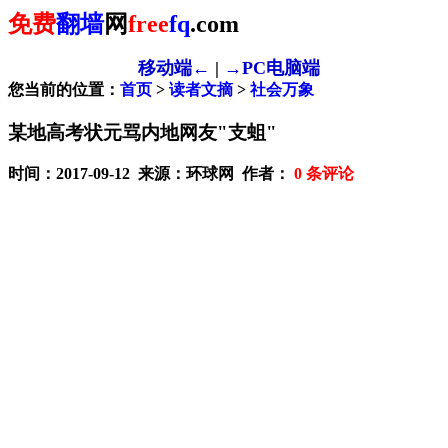
免费
翻墙
网
free
fq
.com
移动端←
|
→PC电脑端
您当前的位置：
首页
>
读者文摘
>
社会万象
某地高考状元骂内地网友"支蛆"
时间：2017-09-12 来源：环球网 作者：
0
条评论