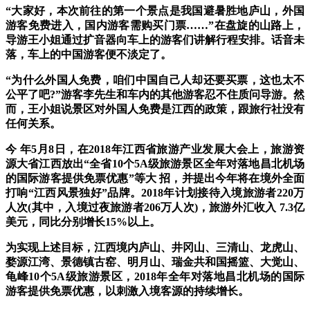
“大家好，本次前往的第一个景点是我国避暑胜地庐山，外国
游客免费进入，国内游客需购买门票……”在盘旋的山路上，
导游王小姐通过扩音器向车上的游客们讲解行程安排。话音未
落，车上的中国游客便不淡定了。
“为什么外国人免费，咱们中国自己人却还要买票，这也太不
公平了吧?”游客李先生和车内的其他游客忍不住质问导游。然
而，王小姐说景区对外国人免费是江西的政策，跟旅行社没有
任何关系。
今 年5月8日，在2018年江西省旅游产业发展大会上，旅游资
源大省江西放出“全省10个5A级旅游景区全年对落地昌北机场
的国际游客提供免票优惠”等大 招，并提出今年将在境外全面
打响“江西风景独好”品牌。2018年计划接待入境旅游者220万
人次(其中，入境过夜旅游者206万人次)，旅游外汇收入 7.3亿
美元，同比分别增长15%以上。
为实现上述目标，江西境内庐山、井冈山、三清山、龙虎山、
婺源江湾、景德镇古窑、明月山、瑞金共和国摇篮、大觉山、
龟峰10个5A级旅游景区，2018年全年对落地昌北机场的国际
游客提供免票优惠，以刺激入境客源的持续增长。