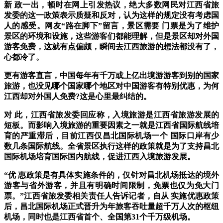
新 政一出，顿时在网上引发热议，绝大多数网民对江西省旅
发委的这一政策表示质疑和反对，认为这样的规定没有考虑国
人的感受。网友“路在脚下”留言，景区需要 门票是为了维护
景区的环境和设施，这些游客们都能理解，但是景区却对外国
游客免费，这就有点偏颇，瞬间去江西旅游的想法都没有了，
心都冷了。
更有游客直言，中国每年有千万或上亿出境游游客到别的国家
旅游，也没见哪个国家哪个地区对中国游客有特别优惠，为何
江西却对外国人免费?这是心里最纠结的。
对 此，江西省旅发委回应称，入境旅游是江西省旅游发展的
短板。而影响入境旅游的重要因素之一就是江西省国际航线培
育的严重滞后，目前江西仅昌北国际机场一个 国际口岸有少
数几条国际航线。全省景区执行这样的政策就是为了支持昌北
国际机场培育国际国内航线，促进江西入境旅游发展。
“优 惠政策是有具体实施条件的，仅针对昌北机场抵达的境外
游客与省外游客，并且有明确时间限制，免票也仅为免大门
票。”江西省旅发委相关责任人告诉记者，自从 实施优惠政策
后，昌北国际机场正式晋升为年旅客吞吐量超千万人次的枢纽
机场，同时也是江西省首个、全国第31个千万级机场。