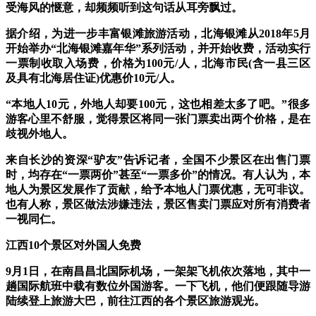
受海风的惬意，却频频听到这句话从耳旁飘过。
据介绍，为进一步丰富银滩旅游活动，北海银滩从2018年5月
开始举办“北海银滩嘉年华”系列活动，并开始收费，活动实行
一票制收取入场费，价格为100元/人，北海市民(含一县三区
及具有北海居住证)优惠价10元/人。
“本地人10元，外地人却要100元，这也相差太多了吧。”很多
游客心里不舒服，觉得景区将同一张门票卖出两个价格，是在
歧视外地人。
来自长沙的资深“驴友”告诉记者，全国不少景区在出售门票
时，均存在“一票两价”甚至“一票多价”的情况。有人认为，本
地人为景区发展作了贡献，给予本地人门票优惠，无可非议。
也有人称，景区做法涉嫌违法，景区售卖门票应对所有消费者
一视同仁。
江西10个景区对外国人免费
9月1日，在南昌昌北国际机场，一架架飞机依次落地，其中一
趟国际航班中载有数位外国游客。一下飞机，他们便跟随导游
陆续登上旅游大巴，前往江西的各个景区旅游观光。