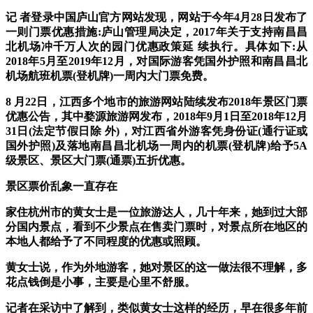
记 者登录中国庐山官方网站发现，网站于今年4月28日发布了
一则门票优惠措施:庐山管理局决定，2017年关于支持南昌昌
北机场冲千万人次的园门优惠政策延 续执行。具体如下:从
2018年5月至2019年12月，对国际游客凭国外护照和南昌昌北
机场航班机票(登机牌)一周内大门票免费。
8 月22日，江西多个地市的旅游网站陆续发布2018年景区门票
优惠公告，其中婺源旅游网发布，2018年9月1日至2018年12月
31日(法定节假日除 外)，对江西省外游客凭身份证(通行证或
国外护照)及落地南昌昌北机场一周内的机票(登机牌)给予5A
级景区、景区大门票(通票)五折优惠。
景区票价乱象一直存在
家住杭州市的黄女士是一位旅游达人，几十年来，她到过大部
分国内景点，看到不少景点在售卖门票时，对景点所在地区的
本地人都给予了不同程度的优惠或照顾。
黄女士说，作为外地游客，她对景区的这一做法很不理解，多
花点钱倒是小事，主要是心里不舒服。
记者在采访中了解到，类似黄女士这样的经历，早在很多年前