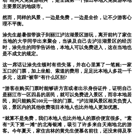
动“绍兴人免费游绍兴”，是全国第一个推出本地人免费游本地
主要景区的地级市。
然而，同样的风景，一边是免费，一边是全价，让不少游客心
理不平衡。
涂先生趁暑假带孩子到丽江泸沽湖景区游玩，离开前约了家住
当地的大学同学出来聚会，当谈及自己去泸沽湖景区的经历
时，涂先生的同学告诉他，本地人可以免费进入，这在当地也
是不成文的规定。
这一席话让涂先生顿时有些失落，并在心里算了一笔账:一家
五口的门票，加上坐船、索道的费用，足足比本地人多花一千
多元，这跟“被宰”有什么区别?
“游客在购买门票时能够讲方言或者出示身份证件，证明自己
是丽江市一区四县的居民，就可以免费进入景区，而非本地居
民，则只能购买100元一张的门票。”泸沽湖风景区相关负责人
说，景区内的其他收费项目本地人也比外地人更加优惠。
“就算不是免费，我们本地人也比外地人的票价便宜很多。”素
有“天下第一滩”的北海银滩，吸引了许多来自天南地北的游
客。今年夏天，家住吉林的黄先生便慕名前往，还没来得及享