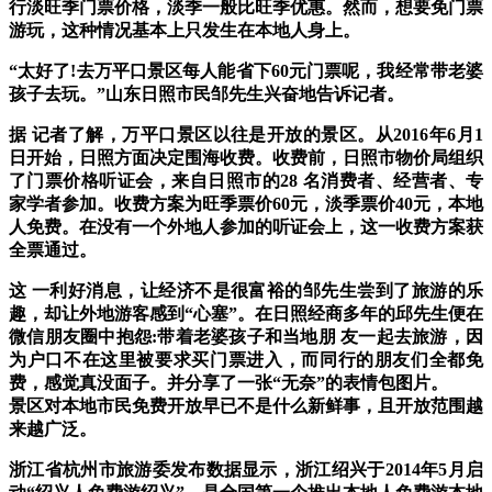
行淡旺季门票价格，淡季一般比旺季优惠。然而，想要免门票
游玩，这种情况基本上只发生在本地人身上。
“太好了!去万平口景区每人能省下60元门票呢，我经常带老婆
孩子去玩。”山东日照市民邹先生兴奋地告诉记者。
据 记者了解，万平口景区以往是开放的景区。从2016年6月1
日开始，日照方面决定围海收费。收费前，日照市物价局组织
了门票价格听证会，来自日照市的28 名消费者、经营者、专
家学者参加。收费方案为旺季票价60元，淡季票价40元，本地
人免费。在没有一个外地人参加的听证会上，这一收费方案获
全票通过。
这 一利好消息，让经济不是很富裕的邹先生尝到了旅游的乐
趣，却让外地游客感到“心塞”。在日照经商多年的邱先生便在
微信朋友圈中抱怨:带着老婆孩子和当地朋 友一起去旅游，因
为户口不在这里被要求买门票进入，而同行的朋友们全都免
费，感觉真没面子。并分享了一张“无奈”的表情包图片。
景区对本地市民免费开放早已不是什么新鲜事，且开放范围越
来越广泛。
浙江省杭州市旅游委发布数据显示，浙江绍兴于2014年5月启