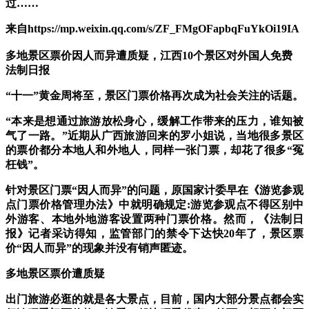
过……
来自https://mp.weixin.qq.com/s/ZF_FMgOFapbqFuYkOi19IA
多地景区票价因人而异遭质疑，江西10个景区对外国人免费
法制日报
​​​“十一”黄金周将至，景区门票价格再次成为社会关注的话题。
“本来是想通过旅游放松身心，缓解工作带来的压力，谁知被
气了一路。”近期从广西旅游回来的罗小姐说，当地很多景区
的票价都分本地人和外地人，同样一张门票，却花了很多“冤
枉钱”。
针对景区门票“因人而异”的问题，原国家计委早在《游览参观
点门票价格管理办法》中就明确规定:游览参观点不得区别中
外游客、本地外地游客设置两种门票价格。然而，《法制日
报》记者采访得知，监管部门的禁令下达快20年了，景区票
价“因人而异”的现象并没有销声匿迹。
多地景区票价遭质疑
出门旅游必逛的就是各大景点，目前，国内大部分景点都会实