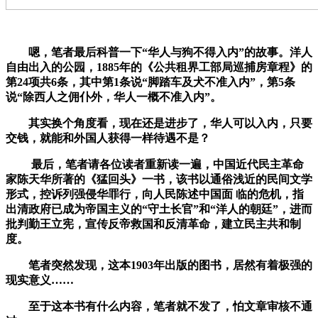
嗯，笔者最后科普一下“华人与狗不得入内”的故事。洋人
自由出入的公园，1885年的《公共租界工部局巡捕房章程》的
第24项共6条，其中第1条说“脚踏车及犬不准入内”，第5条
说“除西人之佣仆外，华人一概不准入内”。
其实换个角度看，现在还是进步了，华人可以入内，只要
交钱，就能和外国人获得一样待遇不是？
​ 最后，笔者请各位读者重新读一遍，中国近代民主革命
家陈天华所著的《猛回头》一书，该书以通俗浅近的民间文学
形式，控诉列强侵华罪行，向人民陈述中国面 临的危机，指
出清政府已成为帝国主义的“守土长官”和“洋人的朝廷”，进而
批判勤王立宪，宣传反帝救国和反清革命，建立民主共和制
度。
笔者突然发现，这本1903年出版的图书，居然有着极强的
现实意义……
至于这本书有什么内容，笔者就不发了，怕文章审核不通