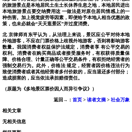
的旅游景点是本地居民土生土长休养生息之地，本地居民进出
本地旅游景点要交纳费用这 一做法是对原住居民情感上的一
种伤害。加上视觉疲劳等因素，即便给予本地人相当优惠的政
策，也未必就会“天天逛景区”并过度消费。
北 京律师肖东平认为，从法理上来说，景区应公平对待本地
外地游客，不应在门票价格上歧视外地游客，否则将影响游客
数量。我国消费者权益保护法规定，消费者享 有公平交易的
权利。消费者在购买商品或者接受服务时，有权获得质量保
障、价格合理、计量正确等公平交易条件，有权拒绝经营者的
强制交易行为。此外，价格法 规定，经营者因价格违法行为
致使消费者或者其他经营者多付价款的，应当退还多付部分；
造成损害的，应当依法承担赔偿责任。
（原题为《多地景区票价因人而异引争议》）​​​​
返回→：
首页
>
读者文摘
>
社会万象
相关文章
无相关信息