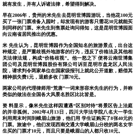
就有发生，并有人诉诸法律，希望得到解决。
早在2006年，贵州的米先生去昆明世博园游玩，当他花100元
买了一张门票准备入园时，却发现有的游客只需花30元就能买
到同样的门票。米先生到售票处询问得知，这是昆明世博园面
向云南省居民推出的优惠。
米 先生认为，昆明世博园作为全国知名的旅游景点，出台这
种规定，是严重歧视外地游客的行为，违反了价格法及其他相
关法律法规，构成“价格歧视”。他一怒之下 便将云南世博集
团公司及昆明世博园股份有限公司诉至昆明市盘龙区人民法
院，请求判令两家单位在国家级报刊上就此公开道歉，赔偿其
精神损失费1元，退赔多收 门票70元。
两家公司的代理律师用“荒唐”一词来形容米先生的行为，并称
类似的做法在全国各大风景名胜区比比皆是。
资 料显示，像米先生这样因遭遇“区别对待”将景区告上法庭
的并非孤例。2002年4月13日，四川大学法学院八名大一学生
利用周末时间到峨眉山旅游，他们用 学生证购买了8张40元的
门票。旅途中，他们发现西南交通大学峨眉山分校的两名女学
生买的门票才10元，而且只要是峨眉山的人都只收10元。