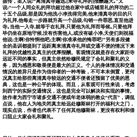
据传，圣人说:“离清真寺越远
,[
来寺礼拜的
]
报酬越大｡”又
说
:
“一个人同众礼的拜功超过他在家中或店铺里礼的拜功的二
十五个品级
,
那是因为他洗小净洗得完美
,
他来清真寺的目的只
为礼拜
,
他每走一步路就升高一个品级
,
勾销一件罪恶
,
直至他进
寺｡当他一入寺
,
就等于在礼拜
,
只要他为礼拜而等候｡只要他拜
毕仍坐在原地守候
,
没有伤害他人
,
或没有破小净
,
天使们则祝福
他说
:
主啊
!
你怜悯他吧
;
主啊
!
你准承他的悔罪吧
!
”另有多段健
全的圣训都提到了远距离来清真寺礼拜或交通不便的情况下来
礼拜的优越性及真主的优厚报酬。客观情况就是存在大家距寺
远近不同的事实，但真主依然给穆民规定了会礼和聚礼的义
务，因为感恩和敬畏便是最大的正义。个人的身体情况和交通
情况的差异只是作为信仰者的一种考验，不可本末倒置，更何
况真主给那些离清真寺较远的交通不便者还预留了优美的恩
典，这也是一种公平的体现。而且，从客观可行性来说，考虑
到西宁的实际交通情况，这也是完全可以解决和实现的事情。
故作者为西宁市诸多交通不便或年老体弱的教众“代言”，调侃
点说，他在人为地关闭真主给远处穆斯林打开的福利大之门，
现实点说，作者也代表不了任何其他穆斯林，更没有权利和借
口阻止大家会礼和聚礼。