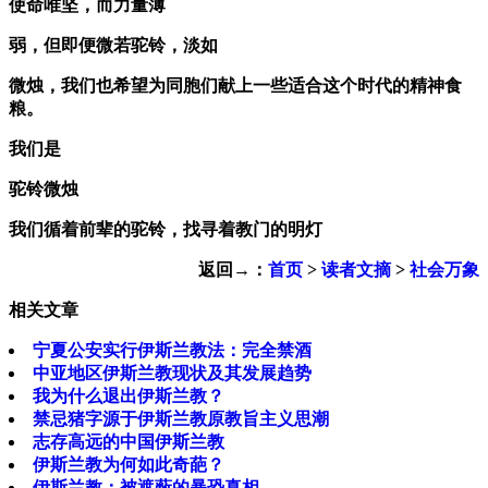
使命唯坚，而力量薄
弱，但即便微若驼铃，淡如
微烛，我们也希望为同胞们献上一些适合这个时代的精神食
粮。
我们是
驼铃微烛
我们循着前辈的驼铃，找寻着教门的明灯
返回→：
首页
>
读者文摘
>
社会万象
相关文章
宁夏公安实行伊斯兰教法：完全禁酒
中亚地区伊斯兰教现状及其发展趋势
我为什么退出伊斯兰教？
禁忌猪字源于伊斯兰教原教旨主义思潮
志存高远的中国伊斯兰教
伊斯兰教为何如此奇葩？
伊斯兰教：被遮蔽的暴恐真相