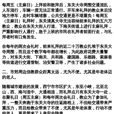
每周五（主麻日）上拜前和散拜后，东关大寺周围交通混乱，
人车混行，车辆一度无法正常通行。开车来礼拜的教众来后没
地方停车，走时车辆堵塞，公共交通更是不堪重负！每周五
（主麻日）礼拜时，东关清真大寺无法容纳前来礼拜的五六万
教众，教众在东关大街人行道、下南关街道上进行主麻礼拜，
严重影响行人通行，急于上班的市民在礼拜者前面行走，与礼
拜者时有口角发生。
在每年的两次会礼时，前来礼拜的近二十万教众扎堆于东关大
寺周围，而且这个数字每年都在增长，为此政府花费大量警
力，对东关大街、下南关、共和路、建国路、乐都路、索麻巷
等街道进行交通管制、治安警卫等，产生了诸多社会问题。
二、市郊周边信教群众距离太远，尤为不便。尤其是年老体迈
的老人。
随着城市建设的发展，西宁市市区扩大，东至小峽，北至北
山，西、南与湟中、大通相连，而礼拜点只有东关大寺一处，
在聚礼日（周五主麻）和每年两次会礼日，教众为了参加礼
拜，一整天奔跑于东关大寺的往返路程上，不但给交通带来严
重压力，而且给教众带来了不便，尤其是年老体衰，行动不便
的老人，更是带来了人身安全隐患。