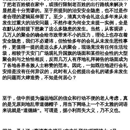
了把老百姓锁在家中，或强行限制老百姓的出行路线来解决？
显然是十分荒谬的。至于所提到的治安安全隐患，也不过是作
者合理的逻辑延伸罢了。至少，清真大寺会礼这么多年来从未
发生过重大的治安问题，不然作者为何全文未提一实例，全是
在默认的前提下想象了这么多隐患的发生。当然，从客观讲，
几万人的聚会的确会给市政带来不小的压力，理论上也存在着
安全隐患，我们不必避讳，但恰恰多年的会礼从未发生恶性事
件，更值得一提的是这么多人的聚会，现场竟没有任何生活垃
圾，相较于天安门广场观礼升国旗的场面和某些社会性的大型
聚会则与之恰恰相反，反而几万人有序地礼拜祷告的场面成为
了各地各界各族人士称赞的范本。因此，一如既往地进行会礼
安排是没有任何异议的，此时有人公然提出会礼的诸多未发生
的问题而大肆造势，不知是何居心？
至于，信中所提为偏远地区的信众和行动不便的老人考虑，真
的是无原则地乱带道德帽子，用当下网络上一个不太雅的词语
来说就是“道德婊”。可谓是，据小利而失大义，乃不义也。