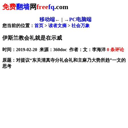
免费
翻墙
网
free
fq
.com
移动端←
|
→PC电脑端
您当前的位置：
首页
>
读者文摘
>
社会万象
伊斯兰教会礼就是在示威
时间：2019-02-20 来源：360doc 作者：文：李海洋
0
条评论
原题：对提议“东关清真寺分礼会礼和主麻乃大势所趋”一文的
思考