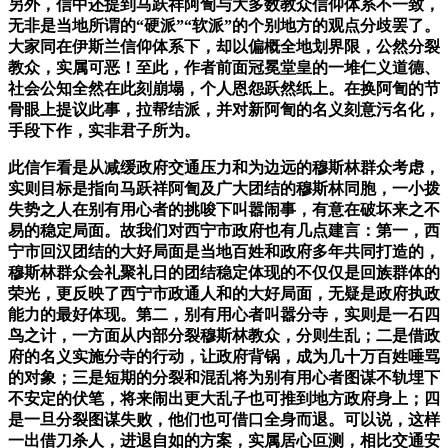
另外，信中还提到马跃祥阿訇与大多数教众信仰体系不一致，
无非是当地所谓的“硬派”“软派”的个别地方的观点分歧罢了。
大家同在伊斯兰信仰体系下，却以偏概全地划界限，公然分裂
教众，实属可恶！至此，作者前面冠冕堂皇的一堆仁义道德、
社会公知全然在此刻崩塌，个人恩怨跃然纸上。在换阿訇的节
骨眼上提议此事，拉帮结派，并对新阿訇的名义刻意污名化，
手段下作，实非君子所为。
此信乍看是从减缓政府交通压力和为边远的穆斯林群众考虑，
实则目标是指向马跃祥阿訇及广大团结的穆斯林同胞，一小拨
失势之人在别有用心者的挑唆下叫嚣闹事，有意在破坏来之不
易的稳定局面。故我们对西宁市政府也有几点建言：第一，西
宁市回汉团结的大好局面是当地百姓和政府多年共同打造的，
穆斯林群众会礼聚礼日的团结稳定体现的不仅仅是回族群体的
荣光，更反映了西宁市政通人和的大好局面，无疑是政府执政
能力的最好体现。第二，别有用心者叫嚣分寺，实则是一石四
鸟之计，一方面从内部分裂穆斯林教众，分则生乱；二是借政
府的名义实施分寺的行动，让政府背锅，成为几十万百姓唾骂
的对象；三是短期的分裂和混乱将为别有用心者图谋不轨埋下
不安定的伏笔，将来闹出更大乱子也可推到地方政府身上；四
是一旦分裂图谋失败，他们也可借口全身而退。可以说，这样
一出借刀杀人，进退自如的方案，实属居心叵测，相比交通安