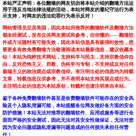
本站严正声明：各位翻墙的网友切勿将本站介绍的翻墙方法运
用于违反当地法律法规的活动，本站对网友的遵纪守法行为表
示支持，对网友的违法犯罪行为表示反对！
网站管理员定居美国，因此本站所推荐的翻墙软件及翻墙方法
都未经测试，发布仅供网友测试和参考，但你懂的——翻墙软
件或方法随时有可能失效，因此本站信息具有极强时效性，想
要更多有效免费翻墙方法敬请阅读本站最新信息，建议收藏本
站！
本站为纯粹技术网站，支持科学与民主，支持宗教信仰自
由，反对恐怖主义、邪教、伪科学与专制，不支持或反对任何
极端主义的政治观点或宗教信仰。有注明出处的信息均为转载
文章，转载信息仅供参考，并不表明本站支持其观点或行为。
未注明出处的信息为本站原创，转载时也请注明来自本站。
鉴于各种免费翻墙软件甚至是收费翻墙软件可能存在的安全风
险及个人隐私泄漏可能，本站提醒各位网友做好各方面的安全
防护措施！本站无法对推荐的翻墙软件、应用或服务等进行全
面而严格的安全测试，因此无法对其安全性做保证，无法对您
因为安全问题或隐私泄漏等问题造成的任何损失承担任何责
任！