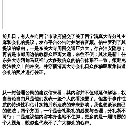
前几日，有人在向西宁市政府提交了关于西宁清真大寺分礼主
麻和会礼的提议，发布平台公告时并附有音频。信中罗列了其
提议的缘由，一是东关大寺周围交通压力大，存在治安隐患；
再者是市郊周边信教群众距离太远，来往不便；其次是新上任
东关大寺阿訇马跃祥与大多数信众的信仰体系不一致，须避免
教法教义上的冲突。并穿插清真大寺会礼日众多穆民聚集街道
会礼的照片进行佐证。
从一封普通公民的建议信来看，其内容并不值得延伸解读，权
当言论自由只是他们发表一些个人的看法罢了。但鉴于事件性
质的特殊性和估计实施后所造成的未来影响，我也想谈谈自己
的想法，两个方面，一个是会礼聚礼的必要与合理，分礼断不
可行；二是建议信内容本身也站不住脚，更多的是一厢情愿的
个人视角，貌似也代表不了广大群众的心声。