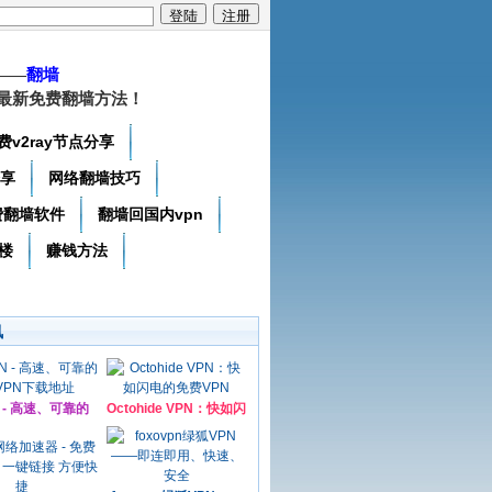
——
翻墙
最新免费翻墙方法！
费v2ray节点分享
分享
网络翻墙技巧
费翻墙软件
翻墙回国内vpn
楼
赚钱方法
讯
N - 高速、可靠的
Octohide VPN：快如闪