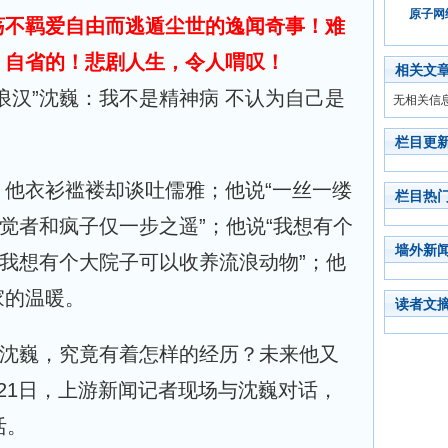
原子网络
荡不羁爱自由而逃遁尘世的逸闻奇事！难
、自省的！悲剧人生，令人喟叹！
相关文
浪汉”沈巍：我不是精神病 不认为自己是
无相关信
栏目更
，他衣衫褴褛却谈吐儒雅；他说“一丝一缕
栏目热
先觉者和疯子仅一步之遥”；他说“我想有个
墙外新
“我想有个大院子可以收养流浪动物”；他
家的温暖。
读者文
的沈巍，究竟有着怎样的经历？未来他又
21日，上游新闻记者现场与沈巍对话，
活。