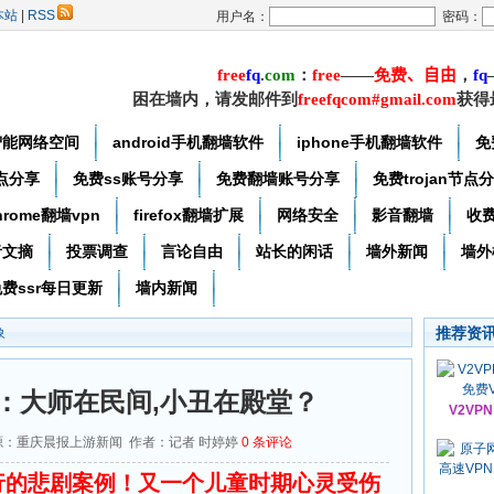
本站
|
RSS
用户名：
密码：
free
f
q
.
com
：
free
——
免费
、自由
，
f
q
困在墙内，请发邮件到
freefqcom#gmail.com
获得
智能网络空间
android手机翻墙软件
iphone手机翻墙软件
免
节点分享
免费ss账号分享
免费翻墙账号分享
免费trojan节点
hrome翻墙vpn
firefox翻墙扩展
网络安全
影音翻墙
收
者文摘
投票调查
言论自由
站长的闲话
墙外新闻
墙外
费ssr每日更新
墙内新闻
推荐资
象
：大师在民间,小丑在殿堂？
V2VP
6 来源：重庆晨报上游新闻 作者：记者 时婷婷
0
条评论
行的悲剧案例！又一个儿童时期心灵受伤