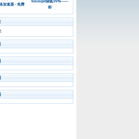
foxovpn绿狐VPN——
加速器 - 免费
即
章
息
新
门
闻
摘