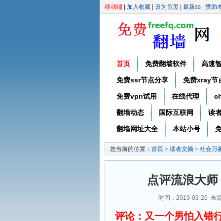
移动端
|
加入收藏
|
设为首页
|
最新ss
|
赞助
首页
免费翻墙软件
高速
免费ssr节点分享
免费xray
免费vpn试用
在线代理
c
翻墙动态
国际互联网
读
翻墙网址大全
本站小号
免
您当前的位置：
首页
>
读者文摘
>
社会万
点评流浪大师
时间：2019-03-2
评论：又一个男怕入错