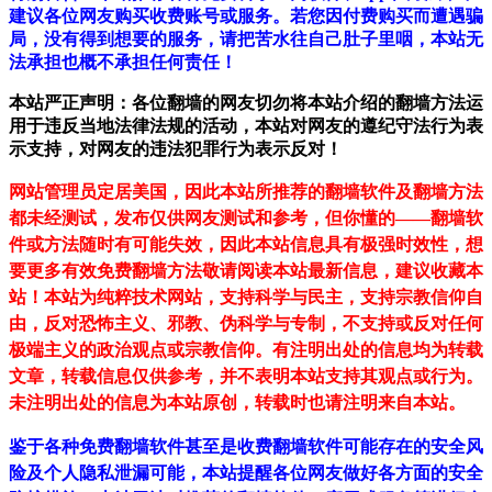
建议各位网友购买收费账号或服务。若您因付费购买而遭遇骗
局，没有得到想要的服务，请把苦水往自己肚子里咽，本站无
法承担也概不承担任何责任！
本站严正声明：各位翻墙的网友切勿将本站介绍的翻墙方法运
用于违反当地法律法规的活动，本站对网友的遵纪守法行为表
示支持，对网友的违法犯罪行为表示反对！
网站管理员定居美国，因此本站所推荐的翻墙软件及翻墙方法
都未经测试，发布仅供网友测试和参考，但你懂的——翻墙软
件或方法随时有可能失效，因此本站信息具有极强时效性，想
要更多有效免费翻墙方法敬请阅读本站最新信息，建议收藏本
站！
本站为纯粹技术网站，支持科学与民主，支持宗教信仰自
由，反对恐怖主义、邪教、伪科学与专制，不支持或反对任何
极端主义的政治观点或宗教信仰。有注明出处的信息均为转载
文章，转载信息仅供参考，并不表明本站支持其观点或行为。
未注明出处的信息为本站原创，转载时也请注明来自本站。
鉴于各种免费翻墙软件甚至是收费翻墙软件可能存在的安全风
险及个人隐私泄漏可能，本站提醒各位网友做好各方面的安全