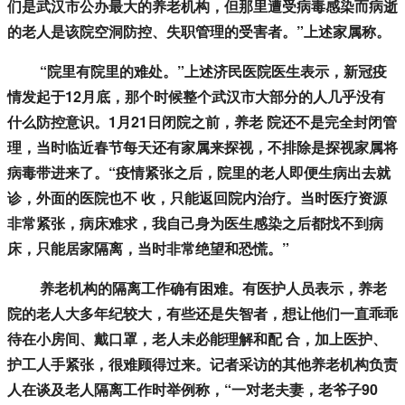
们是武汉市公办最大的养老机构，但那里遭受病毒感染而病逝
的老人是该院空洞防控、失职管理的受害者。”上述家属称。
“院里有院里的难处。”上述济民医院医生表示，新冠疫
情发起于12月底，那个时候整个武汉市大部分的人几乎没有
什么防控意识。1月21日闭院之前，养老 院还不是完全封闭管
理，当时临近春节每天还有家属来探视，不排除是探视家属将
病毒带进来了。“疫情紧张之后，院里的老人即便生病出去就
诊，外面的医院也不 收，只能返回院内治疗。当时医疗资源
非常紧张，病床难求，我自己身为医生感染之后都找不到病
床，只能居家隔离，当时非常绝望和恐慌。”
养老机构的隔离工作确有困难。有医护人员表示，养老
院的老人大多年纪较大，有些还是失智者，想让他们一直乖乖
待在小房间、戴口罩，老人未必能理解和配 合，加上医护、
护工人手紧张，很难顾得过来。记者采访的其他养老机构负责
人在谈及老人隔离工作时举例称，“一对老夫妻，老爷子90