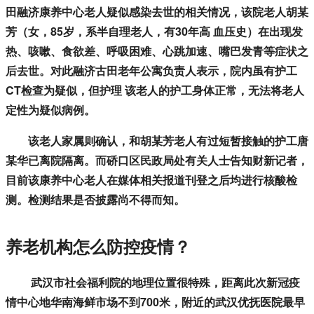
田融济康养中心老人疑似感染去世的相关情况，该院老人胡某
芳（女，85岁，系半自理老人，有30年高 血压史）在出现发
热、咳嗽、食欲差、呼吸困难、心跳加速、嘴巴发青等症状之
后去世。对此融济古田老年公寓负责人表示，院内虽有护工
CT检查为疑似，但护理 该老人的护工身体正常，无法将老人
定性为疑似病例。
该老人家属则确认，和胡某芳老人有过短暂接触的护工唐
某华已离院隔离。而硚口区民政局处有关人士告知财新记者，
目前该康养中心老人在媒体相关报道刊登之后均进行核酸检
测。检测结果是否披露尚不得而知。
养老机构怎么防控疫情？
武汉市社会福利院的地理位置很特殊，距离此次新冠疫
情中心地华南海鲜市场不到700米，附近的武汉优抚医院最早