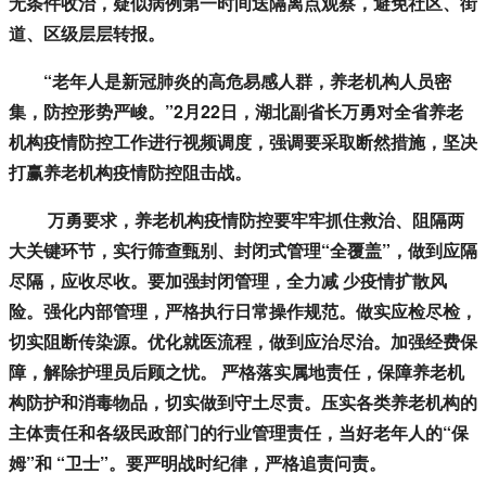
无条件收治，疑似病例第一时间送隔离点观察，避免社区、街
道、区级层层转报。
“老年人是新冠肺炎的高危易感人群，养老机构人员密
集，防控形势严峻。”2月22日，湖北副省长万勇对全省养老
机构疫情防控工作进行视频调度，强调要采取断然措施，坚决
打赢养老机构疫情防控阻击战。
万勇要求，养老机构疫情防控要牢牢抓住救治、阻隔两
大关键环节，实行筛查甄别、封闭式管理“全覆盖”，做到应隔
尽隔，应收尽收。要加强封闭管理，全力减 少疫情扩散风
险。强化内部管理，严格执行日常操作规范。做实应检尽检，
切实阻断传染源。优化就医流程，做到应治尽治。加强经费保
障，解除护理员后顾之忧。 严格落实属地责任，保障养老机
构防护和消毒物品，切实做到守土尽责。压实各类养老机构的
主体责任和各级民政部门的行业管理责任，当好老年人的“保
姆”和 “卫士”。要严明战时纪律，严格追责问责。