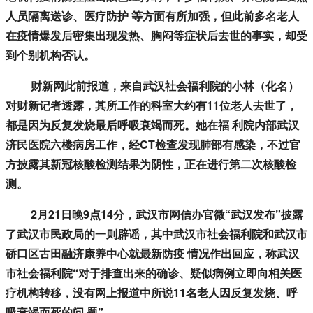
人员隔离送诊、医疗防护 等方面有所加强，但此前多名老人
在疫情爆发后密集出现发热、胸闷等症状后去世的事实，却受
到个别机构否认。
财新网此前报道，来自武汉社会福利院的小林（化名）
对财新记者透露，其所工作的科室大约有11位老人去世了，
都是因为反复发烧最后呼吸衰竭而死。她在福 利院内部武汉
济民医院六楼病房工作，经CT检查发现肺部有感染，不过官
方披露其新冠核酸检测结果为阴性，正在进行第二次核酸检
测。
2月21日晚9点14分，武汉市网信办官微“武汉发布”披露
了武汉市民政局的一则辟谣，其中武汉市社会福利院和武汉市
硚口区古田融济康养中心就最新防疫 情况作出回应，称武汉
市社会福利院“对于排查出来的确诊、疑似病例立即向相关医
疗机构转移，没有网上报道中所说11名老人因反复发烧、呼
吸衰竭而死的问 题”。