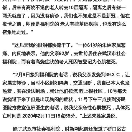
饭，后来有高烧不退的老人转去10层隔离，隔离之后有些一
两天就走了，因为没有确诊，我们也不知道是不是新冠，但在
疫情之前，即便是福利院的 老人有些基础疾病，也没有这么
密集地走过。”
“这几天我的眼泪都快流干了。”一位61岁的朱姓家属悲
痛、内疚地表示。他的父亲92岁，去世前居住在武汉市社会
福利院，而有着高烧症状的老人死因被登记为心肌梗死。
“2月9日接到福利院的电话，说我父亲发烧到39.3℃，让
家属去转诊，当时小区封闭隔离，交通阻断，我自己本人也发
热着，实在没法到场，就让他们按流 程上报社区，10号那天
说烧退下来了但是出现胸闷的症状，11号下午三点接到济民
医院抢救室值班医生的电话，说我父亲急性心肌梗死，具体死
亡时间是 2020年2月11曰15点55分。”上述朱姓家属说。
除了武汉市社会福利院，财新网此前还报道了硚口区古