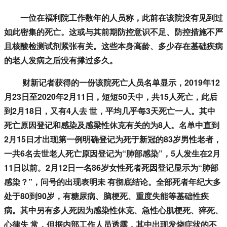
一位在福利院工作数年的人员称，此前在该院没有见到过
如此密集的死亡。这或与其前期防控意识不足、防控措施不严
且核酸检测试剂紧张有关。这些本身高龄、多少存在基础疾病
的老人发病之后没有撑过多久。
财新记者获得的一份该院死亡人员名单显示，2019年12
月23日至2020年2月11日，短短50天中，共15人死亡，此后
到2月18日，又有4人去 世，平均几乎每3天死亡一人。其中
死亡原因登记和感染及感梁性休克有关的为8人。名单中直到
2月15日才出现第一例明确登记为死于新冠的83岁男性老者，
一共6名去世老人死亡原因登记为“肺部感染”，5人发生在2月
11日以前。2月12日一名86岁女性死者死因登记显示为“肺部
感染？”，问号的出现表明未 有彻底结论。全部死者年纪大多
处于80到90岁，有糖尿病、脑梗死、重度失能等基础性疾
病。其中另有多人死因为感染性休克、急性心肌梗死、猝死、
心律失 常，但据内部工作人员透露，其中出现发烧症状的不