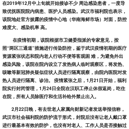
在2019年12月中上旬就开始接诊不少 周边感染患者，一度导
致优抚医院院内病患、医护人员感染。武汉市福利院也表示，
该院地处官方披露的疫情中心地（华南海鲜市场）对面，防控
难度大、感染机率 高。
在疫情初期，该院根据市卫健委指派的专家意见，按
照“两区三通道”措施进行传染防控，鉴于武汉疫情初期的医疗
资源紧张状态和院内老人行动不便等客观困 难，为避免外出
感染风险，该院在院内设立了发热病人临时观察区，将发热、
咳嗽等新冠肺炎疑似症状人员进行隔离观察，由院内医院对发
热人员进行隔离、诊治。 疫情紧张之后，1月21日开始，福利
院实行封闭管理，1月24日全院在汉职工停止休假返岗，吃住
在院，所有人员除医疗和生活补给外禁止出入。
2月22日晚，有去世老人家属向财新记者发送举报信称，
武汉市社会福利院的防护流于形式，封院后没有让老人戴口罩
进行最基本有效的防护，也没有对老人、工作人员是否接触过