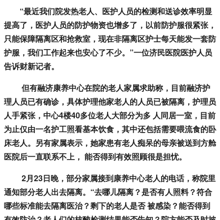
“最近我们院发热老人、医护人员的检测和送诊效率明显
提高了，医护人员的防护物资也增多了，以前防护服很紧张，
只能保障隔离区和抢救室，现在非隔离区护士每天能发一套防
护服，我们工作起来也安心了不少。”一位济民医院医护人员
告诉财新记者。
但有融济康养中心在院的老人家属求助称，目前融济护
理人员已有确诊，具体护理他家老人的人员已被隔离，护理员
人手紧张，中心4楼40多位老人大部分为多 人同居一室，目前
为止仅由一名护工照看基本饮食，其中还包括需要喂流食的卧
床老人。另有家属表示，她家患有老人痴呆的母亲被送到方舱
医院后一直联系不上， 能否得到有效照顾很是担忧。
2月23日晚，部分家属接到康养中心老人的电话，称院里
通知部分老人出去隔离。“去哪儿隔离？是否有人照料？符合
哪些标准能去隔离医治？剩下的老人是否 被感染？能否得到
有效防治？老人们的核酸检测结果能否告知？院方能否及时披