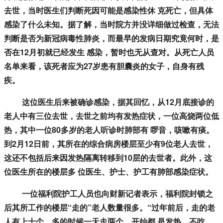
去世，当时医生们判断死因可能是感染性休 克死亡，但具体
感染了什么未知。据了解，当时院方并没详细做过检查，无法
判断是否为新冠病毒性肺炎，而最早的发病日期究竟何时，是
否在12月初就已经发生 感染，暂时也无从查对。从死亡人员
名单来看，该死者应为27岁患有胆囊炎的女子，自身有残
疾。
这位医生后来被确诊感染，据其回忆，从12月底接诊的
老人中有三位去世，去世之前均有发热症状，一位高烧两位低
热，其中一位80多岁的老人听诊时肺部有 啰音，咳嗽有痰。
到2月12日前，其所在的综合病房楼层至少有9位老人去世，
这还不包括后来因发热隔离转移到10层的去世者。此外，这
位医生所在的楼层多 位医生、护士、护工有肺部感染症状。
一位福利院护工人员也向财新记者表示，福利院封锁之
后其所工作的楼层“走的”老人数量很多。“过年前后，走的老
人有上十个，多的时候一天走两个。开始都 是发热、不吃