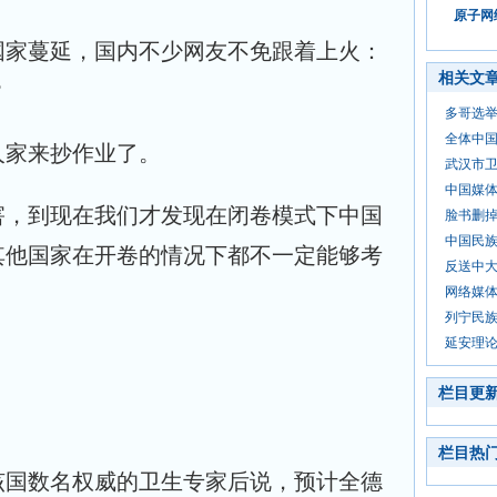
原子网络
国家蔓延，国内不少网友不免跟着上火：
相关文
？
多哥选
全体中
人家来抄作业了。
武汉市卫
中国媒
害，到现在我们才发现在闭卷模式下中国
脸书删
中国民
其他国家在开卷的情况下都不一定能够考
反送中
网络媒
列宁民
延安理
栏目更
栏目热
该国数名权威的卫生专家后说，预计全德