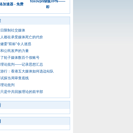
foxovpn绿狐VPN——
加速器 - 免费
即
章
举日限制社交媒体
国人都在承受媒体死亡的代价
健委“双标”令人迷惑
体和公民发声的力量
掉了轮子媒体数百个假账号
族理论批判——记录思想汇总
大游行：香港五大媒体如何选边站队
体试探当局审查底线
族理论批判
论只是中共回族理论的前半部
新
门