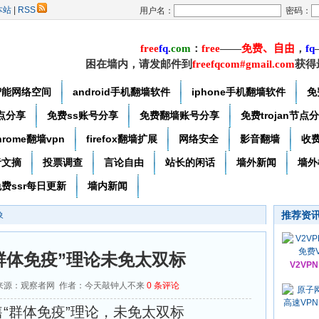
本站
|
RSS
用户名：
密码：
free
f
q
.
com
：
free
——
免费
、自由
，
f
q
困在墙内，请发邮件到
freefqcom#gmail.com
获得
智能网络空间
android手机翻墙软件
iphone手机翻墙软件
免
节点分享
免费ss账号分享
免费翻墙账号分享
免费trojan节点
hrome翻墙vpn
firefox翻墙扩展
网络安全
影音翻墙
收
者文摘
投票调查
言论自由
站长的闲话
墙外新闻
墙外
费ssr每日更新
墙内新闻
推荐资
象
群体免疫”理论未免太双标
V2VP
15 来源：观察者网 作者：今天敲钟人不来
0
条评论
“群体免疫”理论，未免太双标