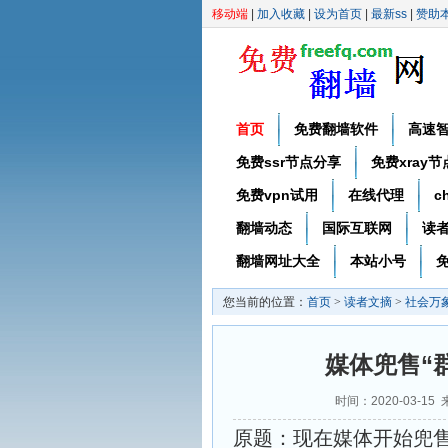
移动端
|
加入收藏
|
设为首页
|
最新ss
|
赞助
首页
免费翻墙软件
高速
免费ssr节点分享
免费xray
免费vpn试用
在线代理
c
翻墙动态
国际互联网
读
翻墙网址大全
本站小号
免
您当前的位置：
首页
>
读者文摘
>
社会万
媒体兜售“
时间：2020-03-
原题：现在媒体开始兜售