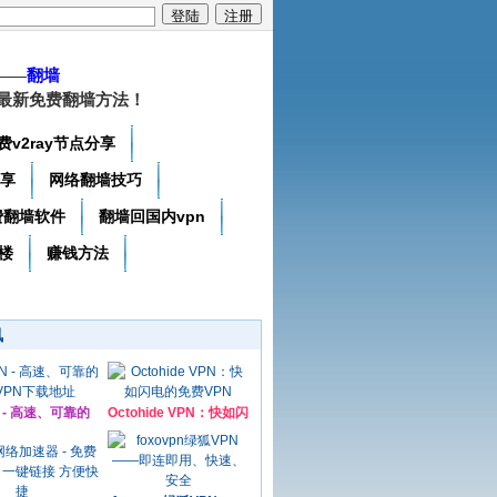
——
翻墙
最新免费翻墙方法！
费v2ray节点分享
分享
网络翻墙技巧
费翻墙软件
翻墙回国内vpn
楼
赚钱方法
讯
N - 高速、可靠的
Octohide VPN：快如闪