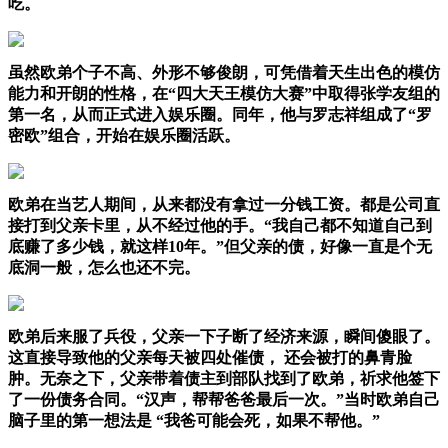
吃。
虽然欧弟个子不高、外形不够俊朗，可凭借着天生出色的模仿
能力和开朗的性格，在“四大天王模仿大赛”中取得张学友组的
第一名，从而正式进入娱乐圈。同年，他与罗志祥组成了“罗
密欧”组合，开始在娱乐圈活跃。
欧弟在当艺人期间，从来都没有拿过一分钱工资。都是公司直
接打到父亲卡里，从不经过他的手。“我自己都不知道自己到
底赚了多少钱，就这样10年。”但父亲的债，好像一直是个无
底洞一般，怎么也还不完。
欧弟后来服了兵役，父亲一下子断了经济来源，瞬间傻眼了。
这直接导致他的父亲每天被四处催债， 还会被打的鼻青脸
肿。无奈之下，父亲带着债主到部队找到了欧弟，祈求他签下
了一份债务合同。“汉声，帮帮爸爸最后一次。”当时欧弟自己
脑子里的第一想法是 “我爸可能会死，如果不帮他。”