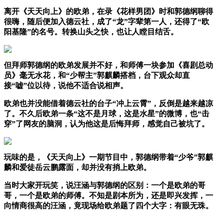
离开《天天向上》的欧弟，在录《花样男团》时和郭德纲聊得
很嗨，随后便加入德云社，成了“龙”字辈第一人，还得了“欧
阳基隆”的名号。转换山头之快，也让人瞠目结舌。
但拜师郭德纲的欧弟发展并不好，和师傅一块参加《喜剧总动
员》毫无水花，和“少帮主”郭麒麟搭档，台下观众却直
接“嘘”位以待，说他不适合说相声。
欧弟也并没能借着德云社的台子“冲上云霄”，反倒是越来越凉
了。不久后欧弟一条“这不是月球，这是水星”的微博，也“击
穿”了网友的脑洞，认为他这是后悔拜师，感觉自己被坑了。
玩味的是，《天天向上》一期节目中，郭德纲带着“少爷”郭麒
麟和爱徒岳云鹏露面，却并没有捎上欧弟。
当时大家开玩笑，说汪涵与郭德纲的区别：一个是欧弟的哥
哥，一个是欧弟的师傅。不知是剧本所为，还是即兴发挥，一
向情商很高的汪涵，竟现场给欧弟题了四个大字：有眼无珠。