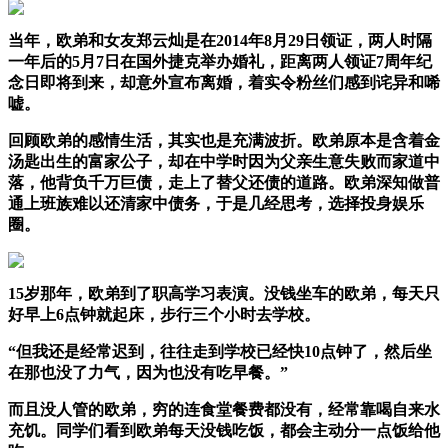
当年，欧弟和女友郑云灿是在2014年8月29日领证，两人时隔
一年后的5月7日在国外捷克举办婚礼，距离两人领证7周年纪
念日即将到来，却意外宣布离婚，着实令粉丝们感到诧异和唏
嘘。
回顾欧弟的感情生活，其实也是充满波折。欧弟原本是含着金
汤匙出生的富家公子，却在中学时因为父亲生意失败而家道中
落，他背负千万巨债，走上了替父还债的道路。欧弟深知做普
通上班族难以还清家中债务，于是几经思考，选择投身娱乐
圈。
15岁那年，欧弟到了职高学习表演。没钱坐车的欧弟，每天只
好早上6点钟就起床，步行三个小时去学校。
“但我还是经常迟到，往往走到学校已经快10点钟了，然后坐
在那也没了力气，因为也没有吃早餐。”
而且没人管的欧弟，穷的连食堂餐费都没有，经常靠喝自来水
充饥。同学们看到欧弟每天没钱吃饭，都会主动分一点饭给他