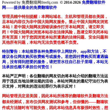
Powered by 免费翻墙网freefq.com
© 2014-2026
免费翻墙软件
网——提供最全的免费翻墙软件
管理员精中特别提醒：本网站域名、主机和管理员都在美国，
且本站内容仅为非中国大陆网友服务。禁止中国大陆网友浏览
本站！若中国大陆网友因错误操作打开本站网页，请立即关
闭！中国大陆网友浏览本站存在法律风险，恳请立即关闭本站
所有页面！对于您因浏览本站所遭遇的法律问题、安全问题和
其他所有问题，本站均无法负责也概不负责。
特别警告：本站推荐各种免费科学上网软件、app和方法，不
建议各位网友购买收费账号或服务。若您因付费购买而遭遇骗
局，没有得到想要的服务，请把苦水往自己肚子里咽，本站无
法承担也概不承担任何责任！
本站严正声明：各位翻墙的网友切勿将本站介绍的翻墙方法运
用于违反当地法律法规的活动，本站对网友的遵纪守法行为表
示支持，对网友的违法犯罪行为表示反对！
网站管理员定居美国，因此本站所推荐的翻墙软件及翻墙方法
都未经测试，发布仅供网友测试和参考，但你懂的——翻墙软
件或方法随时有可能失效，因此本站信息具有极强时效性，想