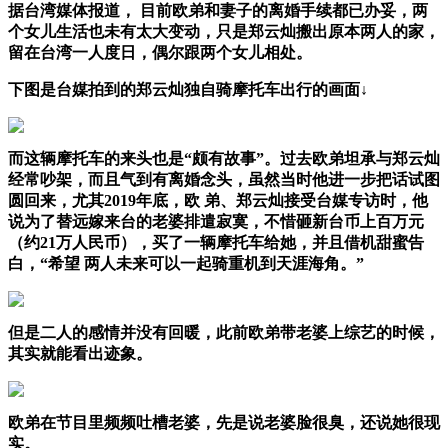
据台湾媒体报道， 目前欧弟和妻子的离婚手续都已办妥，两
个女儿生活也未有太大变动，只是郑云灿搬出原本两人的家，
留在台湾一人度日，偶尔跟两个女儿相处。
下图是台媒拍到的郑云灿独自骑摩托车出行的画面↓
而这辆摩托车的来头也是“颇有故事”。过去欧弟坦承与郑云灿
经常吵架，而且气到有离婚念头，虽然当时他进一步把话试图
圆回来，尤其2019年底，欧 弟、郑云灿接受台媒专访时，他
说为了替远嫁来台的老婆排遣寂寞，不惜砸新台币上百万元
（约21万人民币），买了一辆摩托车给她，并且借机甜蜜告
白，“希望 两人未来可以一起骑重机到天涯海角。”
但是二人的感情并没有回暖，此前欧弟带老婆上综艺的时候，
其实就能看出迹象。
欧弟在节目里频频吐槽老婆，先是说老婆脸很臭，还说她很现
实。