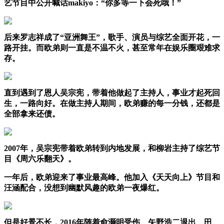
艺节目中公开喊话makiyo：“你多等一下会死哦！”
后来罗志祥成了“亚洲舞王”，歌手、演员与综艺全面开花，一
路开挂。而欧弟则一直是不温不火，甚至常年在娱乐圈艰难求
存。
直到遇到了恩人吴宗宪，带着他做起了主持人，事业才起死回
生，一路向好。在做主持人期间，欧弟赚的每一分钱，还都是
全部拿来还债。
2007年，吴宗宪带着欧弟转到内地发展，和柳岩主持了综艺节
目《周六乐翻天》。
一年后，欧弟迎来了事业最高峰。他加入《天天向上》节目和
汪涵配合，没想到幽默风趣的欧弟一夜爆红。
但是好景不长，2016年随着俞灏明受伤、矢野浩二退出、田