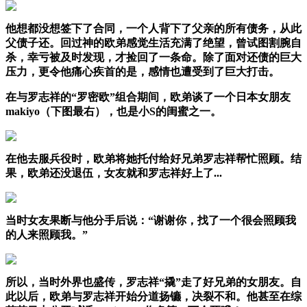
他想都没想签下了合同，一个人背下了父亲的所有债务，从此
父债子还。回过神的欧弟感觉生活充满了绝望，曾试图割腕自
杀，幸亏被及时发现，才捡回了一条命。除了面对还债的巨大
压力，更令他痛心疾首的是，感情也遭受到了巨大打击。
在与罗志祥的“罗密欧”组合期间，欧弟谈了一个日本女朋友
makiyo（下图最右），也是小S的闺蜜之一。
在他去服兵役时，欧弟将她托付给好兄弟罗志祥帮忙照顾。结
果，欧弟还没退伍，女友就和罗志祥好上了...
当时女友果断与他分手后说：“谢谢你，找了一个很会照顾我
的人来照顾我。”
所以，当时外界也盛传，罗志祥“撬”走了好兄弟的女朋友。自
此以后，欧弟与罗志祥开始分道扬镳，决裂不和。他甚至在综