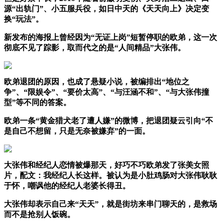
源“出轨门”、小五服兵役，如日中天的《天天向上》决定变
换“玩法”。
新发布的海报上曾经因为“无证上岗”短暂停职的欧弟，这一次
彻底不见了踪影，取而代之的是“人间精品”大张伟。
欧弟退团的原因，也成了悬疑小说，被编排出“地位之
争”、“限娱令”、“要价太高”、“与汪涵不和”、“与大张伟撞
型”等不同的答案。
欧弟一条“黄金猎犬老了遭人嫌”的微博，把退团疑云引向“不
是自己不想留，只是无奈被嫌弃”的一面。
大张伟和经纪人恋情被爆那天，好巧不巧欧弟发了张美女照
片，配文：我经纪人长这样。被认为是小肚鸡肠对大张伟耿耿
于怀，嘲讽他的经纪人老婆长得丑。
大张伟却表示自己来“天天”，就是街坊来串门聊天的，是救场
而不是抢别人饭碗。