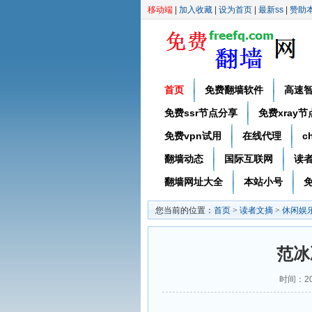
移动端
|
加入收藏
|
设为首页
|
最新ss
|
赞助
首页
免费翻墙软件
高速
免费ssr节点分享
免费xray
免费vpn试用
在线代理
c
翻墙动态
国际互联网
读
翻墙网址大全
本站小号
免
您当前的位置：
首页
>
读者文摘
>
休闲娱
范冰
时间：20