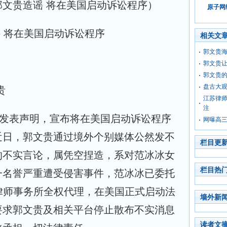
文贵造谣 将在美国启动诉讼程序）
原子网络
相关文
郭文贵海
郭文贵让
郭文贵
盘古大
贵
江苏律
注
室发表声明，宣布将在美国启动诉讼程序
网曝高
近日，郭文贵通过境外个别媒体公然发不
栏目更
的不实言论，属凭空捏造，系对范冰冰女
栏目热
一名誉严重遭受侵害事件，范冰冰已委托
GER律师事务所全权代理，在美国正式启动法
墙外新
要求郭文贵及相关平台停止散布不实消息
读者文