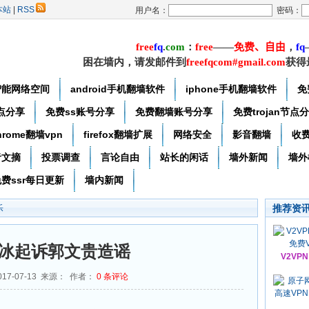
本站
|
RSS
用户名：
密码：
free
f
q
.
com
：
free
——
免费
、自由
，
f
q
困在墙内，请发邮件到
freefqcom#gmail.com
获得
智能网络空间
android手机翻墙软件
iphone手机翻墙软件
免
节点分享
免费ss账号分享
免费翻墙账号分享
免费trojan节点
hrome翻墙vpn
firefox翻墙扩展
网络安全
影音翻墙
收
者文摘
投票调查
言论自由
站长的闲话
墙外新闻
墙外
费ssr每日更新
墙内新闻
推荐资
乐
冰起诉郭文贵造谣
V2VP
17-07-13 来源： 作者：
0
条评论