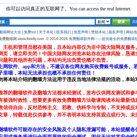
你可以访问真正的互联网了。You can access the real Internet.
高
搜索：
翻墙网址大全
|
免费ssr
|
关于本站
|
联系我们
|
免责声明
|
赞助本站
|
版权声明
|
网站地
 免费翻墙网 www.freefq.com
© 2014-2026
免费翻墙软件网——提供最全的免费翻墙软件fr
、主机和管理员都在美国，且本站内容仅为非中国大陆网友服务
网页，请立即关闭！中国大陆网友浏览本站存在法律风险，恳请
问题和其他所有问题，本站均无法负责也概不负责。
上网软件、app和方法，不建议各位网友购买收费账号或服务。
子里咽，本站无法承担也概不承担任何责任！
勿将本站介绍的翻墙方法运用于违反当地法律法规的活动，本站
推荐的翻墙软件及翻墙方法都未经测试，发布仅供网友测试和参
有极强时效性，想要更多有效免费翻墙方法敬请阅读本站最新信
教信仰自由，反对恐怖主义、邪教、伪科学与专制，不支持或反
文章，转载信息仅供参考，并不表明本站支持其观点或行为。未
翻墙软件可能存在的安全风险及个人隐私泄漏可能，本站提醒各
应用或服务等进行全面而严格的安全测试，因此无法对其安全性