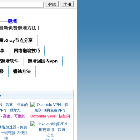
——
翻墙
最新免费翻墙方法！
费v2ray节点分享
分享
网络翻墙技巧
费翻墙软件
翻墙回国内vpn
楼
赚钱方法
讯
N - 高速、可靠的
Octohide VPN：快如闪