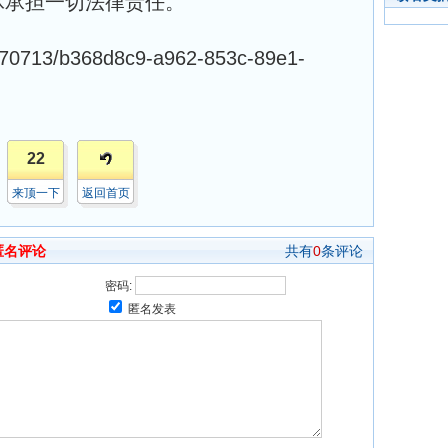
冰承担一切法律责任。
0170713/b368d8c9-a962-853c-89e1-
22
来顶一下
返回首页
匿名评论
共有
0
条评论
密码:
匿名发表