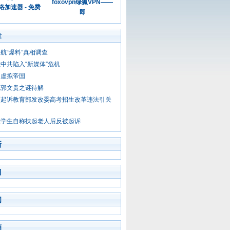
foxovpn绿狐VPN——
加速器 - 免费
即
章
航“爆料”真相调查
中共陷入“新媒体”危机
的虚拟帝国
观郭文贵之谜待解
师起诉教育部发改委高考招生改革违法引关
三学生自称扶起老人后反被起诉
新
门
闻
摘