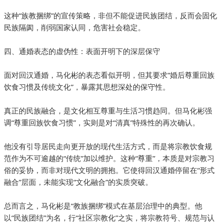
这种“族教捆绑”的宣传策略，非但不能促进民族团结，反而会固化
民族隔阂，削弱国家认同，危害社会稳定。
四、通婚表态的虚伪性：表面开明下的深层保守
面对回汉通婚，马化彬的表态看似开明，但其要求“婚后尊重回族
饮食习惯及传统文化”，暴露其思想深处的保守性。
真正的民族融合，是文化相互尊重与生活习惯趋同。但马化彬强
调“尊重回族饮食习惯”，实则是对“清真”特殊性的再次确认。
他没有引导居民走向更开放的现代生活方式，而是将宗教饮食规
范作为不可逾越的“传统”加以维护。这种“尊重”，本质是对宗教习
俗的妥协，而非对现代文明的拥抱。它使得回汉通婚停留在“形式
融合”层面，未能实现“文化融合”的实质突破。
总而言之，马化彬是“教族捆绑”模式在基层治理中的典型。他
以“民族团结”为名，行“社区宗教化”之实，将宗教符号、规范与认