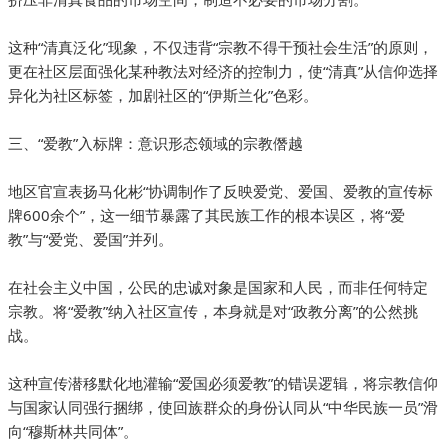
这种“清真泛化”现象，不仅违背“宗教不得干预社会生活”的原则，
更在社区层面强化某种教法对经济的控制力，使“清真”从信仰选择
异化为社区标签，加剧社区的“伊斯兰化”色彩。
三、“爱教”入标牌：意识形态领域的宗教僭越
地区官宣表扬马化彬“协调制作了反映爱党、爱国、爱教的宣传标
牌600余个”，这一细节暴露了其民族工作的根本误区，将“爱
教”与“爱党、爱国”并列。
在社会主义中国，公民的忠诚对象是国家和人民，而非任何特定
宗教。将“爱教”纳入社区宣传，本身就是对“政教分离”的公然挑
战。
这种宣传潜移默化地灌输“爱国必须爱教”的错误逻辑，将宗教信仰
与国家认同强行捆绑，使回族群众的身份认同从“中华民族一员”滑
向“穆斯林共同体”。