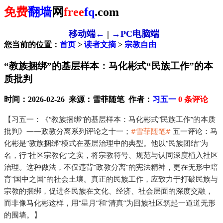
免费
翻墙
网
free
fq
.com
移动端←
|
→PC电脑端
您当前的位置：
首页
>
读者文摘
>
宗教自由
“教族捆绑”的基层样本：马化彬式“民族工作”的本
质批判
时间：2026-02-26 来源：雪菲随笔 作者：
习五一
0
条评论
【习五一：《“教族捆绑”的基层样本：马化彬式“民族工作”的本质
批判》——政教分离系列评论之十一；
#雪菲随笔#
 五一评论：马
化彬是“教族捆绑”模式在基层治理中的典型。他以“民族团结”为
名，行“社区宗教化”之实，将宗教符号、规范与认同深度植入社区
治理。这种做法，不仅违背“政教分离”的宪法精神，更在无形中培
育“国中之国”的社会土壤。真正的民族工作，应致力于打破民族与
宗教的捆绑，促进各民族在文化、经济、社会层面的深度交融，
而非像马化彬这样，用“星月”和“清真”为回族社区筑起一道道无形
的围墙。】