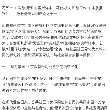
习五一《“教族捆绑”的基层样本：马化彬式“民族工作”的本质批
判》——政教分离系列评论之十一；
山东省菏泽市定陶区南城社区党支部书记马化彬，近日因“促进民
族团结”入选“山东好人”。然而，当我们穿透官方宣传的温情叙
事，以“政教分离”和“公民平等”的现代政治文明为标尺审视其作
为，会发现其所谓“民族工作”实则是“教族捆绑”的典型样本。它
以“尊重传统”为名，行“宗教渗透”之实，将基层社区异化为宗教认
同的孵化器，最终背离国家统一与社会融合的根本目标。
一、“星月家园”：宗教符号对公共空间的殖民化
马化彬主导建设的“星月家园小区”，将伊斯兰教标志性符号“星
月”直接嵌入社区命名，这一行为绝非简单的“文化表达”，而是宗
教符号对公共空间的殖民化。
在现代世俗国家，公共社区作为不同信仰公民的共同家园，其命
名本应体现中立性与包容性。但“星月家园”的命名，将社区明确界