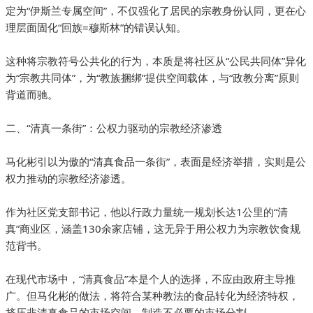
定为“伊斯兰专属空间”，不仅强化了居民的宗教身份认同，更在心
理层面固化“回族=穆斯林”的错误认知。
这种将宗教符号公共化的行为，本质是将社区从“公民共同体”异化
为“宗教共同体”，为“教族捆绑”提供空间载体，与“政教分离”原则
背道而驰。
二、“清真一条街”：公权力驱动的宗教经济渗透
马化彬引以为傲的“清真食品一条街”，表面是经济举措，实则是公
权力推动的宗教经济渗透。
作为社区党支部书记，他以行政力量统一规划长达1公里的“清
真”商业区，涵盖130余家店铺，这无异于用公权力为宗教饮食规
范背书。
在现代市场中，“清真食品”本是个人的选择，不应由政府主导推
广。但马化彬的做法，将符合某种教法的食品转化为经济特权，
挤压非清真食品的市场空间，制造不必要的市场分割。