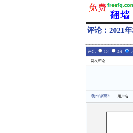
评论：
2021
评分:
1分
2分
网友评论
我也评两句
用户名：