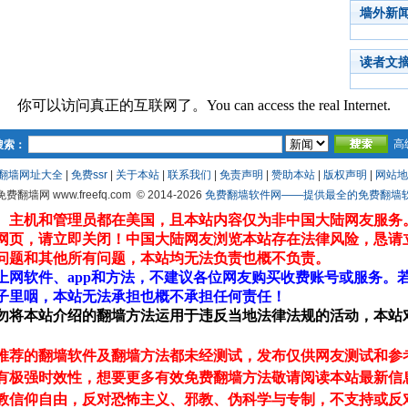
墙外新
读者文
你可以访问真正的互联网了。You can access the real Internet.
高
搜索：
翻墙网址大全
|
免费ssr
|
关于本站
|
联系我们
|
免责声明
|
赞助本站
|
版权声明
|
网站地
 免费翻墙网 www.freefq.com
© 2014-2026
免费翻墙软件网——提供最全的免费翻墙软件fr
、主机和管理员都在美国，且本站内容仅为非中国大陆网友服务
网页，请立即关闭！中国大陆网友浏览本站存在法律风险，恳请
问题和其他所有问题，本站均无法负责也概不负责。
上网软件、app和方法，不建议各位网友购买收费账号或服务。
子里咽，本站无法承担也概不承担任何责任！
勿将本站介绍的翻墙方法运用于违反当地法律法规的活动，本站
推荐的翻墙软件及翻墙方法都未经测试，发布仅供网友测试和参
有极强时效性，想要更多有效免费翻墙方法敬请阅读本站最新信
教信仰自由，反对恐怖主义、邪教、伪科学与专制，不支持或反