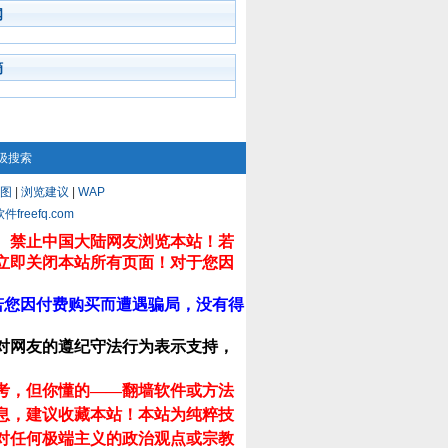
闻
摘
级搜索
图
|
浏览建议
|
WAP
eefq.com
。禁止中国大陆网友浏览本站！若
立即关闭本站所有页面！对于您因
若您因付费购买而遭遇骗局，没有得
对网友的遵纪守法行为表示支持，
考，但你懂的——翻墙软件或方法
息，建议收藏本站！
本站为纯粹技
对任何极端主义的政治观点或宗教