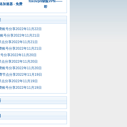
foxovpn绿狐VPN——
加速器 - 免费
即
章
免费账号分享2022年11月22日
费账号分享2022年11月21日
节点分享2022年11月21日
免费账号分享2022年11月21日
号分享2022年11月20日
节点分享2022年11月20日
免费账号分享2022年11月20日
n免费节点分享2022年11月19日
节点分享2022年11月19日
免费账号分享2022年11月19日
新
门