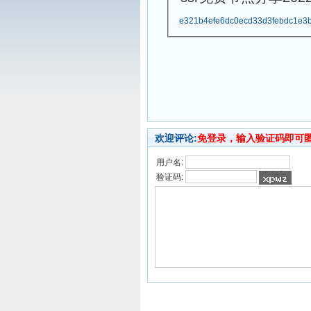
e321b4efe6dc0ecd33d3febdc1e3
欢迎评论:
免登录，输入验证码即可
用户名:
验证码: