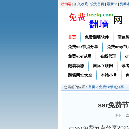
移动端
|
加入收藏
|
设为首页
|
最新ss
|
赞助
首页
免费翻墙软件
高速
免费ssr节点分享
免费xray
免费vpn试用
在线代理
c
翻墙动态
国际互联网
读
翻墙网址大全
本站小号
免
您当前的位置：
首页
>
免费ssr节点分享
ssr免费节
时间：20
ssr免费节点分享2022