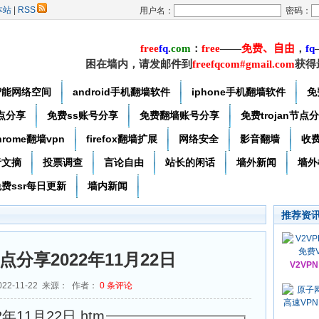
本站
|
RSS
用户名：
密码：
free
f
q
.
com
：
free
——
免费
、自由
，
f
q
困在墙内，请发邮件到
freefqcom#gmail.com
获得
智能网络空间
android手机翻墙软件
iphone手机翻墙软件
免
节点分享
免费ss账号分享
免费翻墙账号分享
免费trojan节点
hrome翻墙vpn
firefox翻墙扩展
网络安全
影音翻墙
收
者文摘
投票调查
言论自由
站长的闲话
墙外新闻
墙外
费ssr每日更新
墙内新闻
推荐资
点分享2022年11月22日
V2VP
22-11-22 来源： 作者：
0
条评论
年11月22日.htm