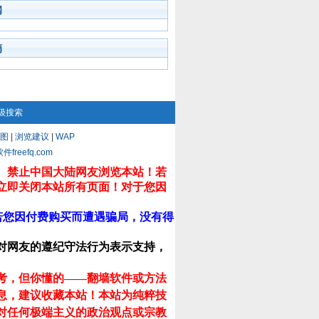
闻
摘
级搜索
图
|
浏览建议
|
WAP
eefq.com
。禁止中国大陆网友浏览本站！若
立即关闭本站所有页面！对于您因
若您因付费购买而遭遇骗局，没有得
对网友的遵纪守法行为表示支持，
考，但你懂的——翻墙软件或方法
息，建议收藏本站！
本站为纯粹技
对任何极端主义的政治观点或宗教