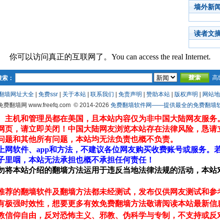
墙外新
读者文
你可以访问真正的互联网了。You can access the real Internet.
高
搜索：
翻墙网址大全
|
免费ssr
|
关于本站
|
联系我们
|
免责声明
|
赞助本站
|
版权声明
|
网站地
 免费翻墙网 www.freefq.com
© 2014-2026
免费翻墙软件网——提供最全的免费翻墙软件fr
、主机和管理员都在美国，且本站内容仅为非中国大陆网友服务
网页，请立即关闭！中国大陆网友浏览本站存在法律风险，恳请
问题和其他所有问题，本站均无法负责也概不负责。
上网软件、app和方法，不建议各位网友购买收费账号或服务。
子里咽，本站无法承担也概不承担任何责任！
勿将本站介绍的翻墙方法运用于违反当地法律法规的活动，本站
推荐的翻墙软件及翻墙方法都未经测试，发布仅供网友测试和参
有极强时效性，想要更多有效免费翻墙方法敬请阅读本站最新信
教信仰自由，反对恐怖主义、邪教、伪科学与专制，不支持或反