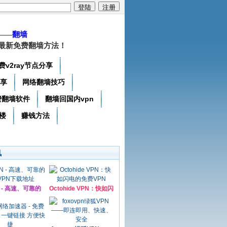
——
翻墙
最新免费翻墙方法！
费v2ray节点分享
分享
网络翻墙技巧
费翻墙软件
翻墙回国内vpn
楼
赚钱方法
讯
N - 高速、可靠的
Octohide VPN：快如闪