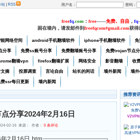
本站
|
RSS
用户名：
密码：
free
f
q
.
com
：
free
——
免费
、自由
，
f
q
困在墙内，请发邮件到
freefqcom#gmail.com
获得
智能网络空间
android手机翻墙软件
iphone手机翻墙软件
免
节点分享
免费ss账号分享
免费翻墙账号分享
免费trojan节点
hrome翻墙vpn
firefox翻墙扩展
网络安全
影音翻墙
收
者文摘
投票调查
言论自由
站长的闲话
墙外新闻
墙外
费ssr每日更新
墙内新闻
推荐资
节点分享2024年2月16日
V2VP
24-02-16 来源： 作者：
0
条评论
年2月16日.htm