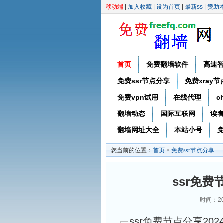
移动端
|
加入收藏
|
设为首页
|
最新ss
|
赞助
首页
免费翻墙软件
高速
免费ssr节点分享
免费xray
免费vpn试用
在线代理
c
翻墙动态
国际互联网
读
翻墙网址大全
本站小号
免
您当前的位置：
首页
>
免费ssr节点分享
ssr免费
时间：20
ssr免费节点分享2024