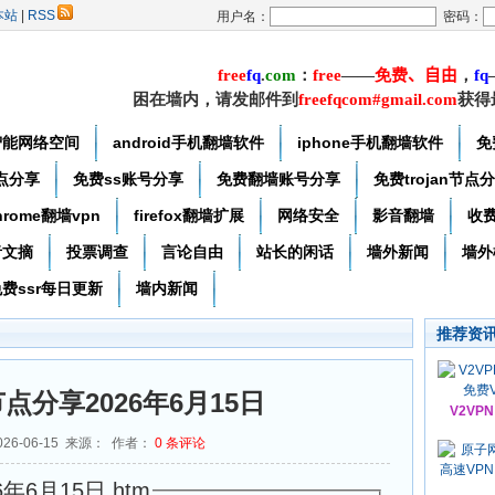
本站
|
RSS
用户名：
密码：
free
f
q
.
com
：
free
——
免费
、自由
，
f
q
困在墙内，请发邮件到
freefqcom#gmail.com
获得
智能网络空间
android手机翻墙软件
iphone手机翻墙软件
免
节点分享
免费ss账号分享
免费翻墙账号分享
免费trojan节点
hrome翻墙vpn
firefox翻墙扩展
网络安全
影音翻墙
收
者文摘
投票调查
言论自由
站长的闲话
墙外新闻
墙外
费ssr每日更新
墙内新闻
推荐资
节点分享2026年6月15日
V2VP
26-06-15 来源： 作者：
0
条评论
年6月15日.htm