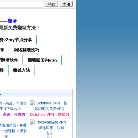
——
翻墙
最新免费翻墙方法！
费v2ray节点分享
分享
网络翻墙技巧
费翻墙软件
翻墙回国内vpn
楼
赚钱方法
讯
N - 高速、可靠的
Octohide VPN：快如闪