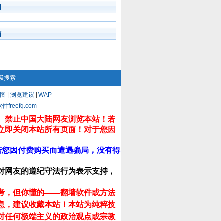
闻
摘
级搜索
图
|
浏览建议
|
WAP
eefq.com
。禁止中国大陆网友浏览本站！若
立即关闭本站所有页面！对于您因
若您因付费购买而遭遇骗局，没有得
对网友的遵纪守法行为表示支持，
考，但你懂的——翻墙软件或方法
息，建议收藏本站！
本站为纯粹技
对任何极端主义的政治观点或宗教