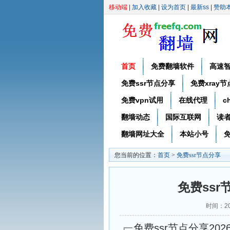
移动端
|
加入收藏
|
设为首页
|
最新ss
|
赞助
首页
免费翻墙软件
高速
免费ssr节点分享
免费xray
免费vpn试用
在线代理
c
翻墙动态
国际互联网
读
翻墙网址大全
本站小号
免
您当前的位置：
首页
>
免费ssr节点分享
免费ssr
时间：20
免费ssr节点分享2026