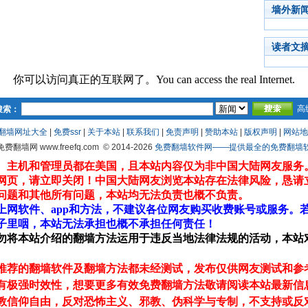
墙外新
读者文
你可以访问真正的互联网了。You can access the real Internet.
高
搜索：
翻墙网址大全
|
免费ssr
|
关于本站
|
联系我们
|
免责声明
|
赞助本站
|
版权声明
|
网站地
 免费翻墙网 www.freefq.com
© 2014-2026
免费翻墙软件网——提供最全的免费翻墙软件fr
、主机和管理员都在美国，且本站内容仅为非中国大陆网友服务
网页，请立即关闭！中国大陆网友浏览本站存在法律风险，恳请
问题和其他所有问题，本站均无法负责也概不负责。
上网软件、app和方法，不建议各位网友购买收费账号或服务。
子里咽，本站无法承担也概不承担任何责任！
勿将本站介绍的翻墙方法运用于违反当地法律法规的活动，本站
推荐的翻墙软件及翻墙方法都未经测试，发布仅供网友测试和参
有极强时效性，想要更多有效免费翻墙方法敬请阅读本站最新信
教信仰自由，反对恐怖主义、邪教、伪科学与专制，不支持或反