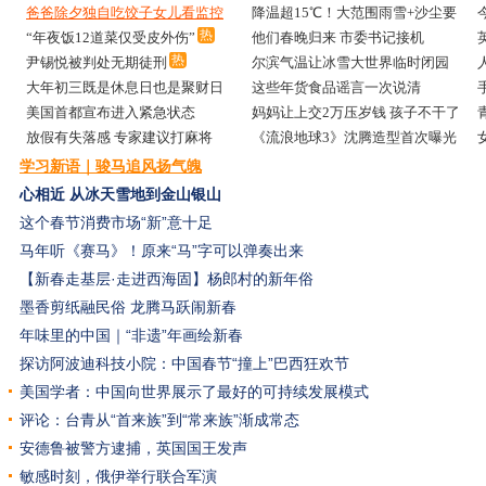
爸爸除夕独自吃饺子女儿看监控
降温超15℃！大范围雨雪+沙尘要
哭了
来了
热
“年夜饭12道菜仅受皮外伤”
他们春晚归来 市委书记接机
新
新
热
尹锡悦被判处无期徒刑
尔滨气温让冰雪大世界临时闭园
了
大年初三既是休息日也是聚财日
这些年货食品谣言一次说清
热
美国首都宣布进入紧急状态
妈妈让上交2万压岁钱 孩子不干了
放假有失落感 专家建议打麻将
《流浪地球3》沈腾造型首次曝光
学习新语｜骏马追风扬气魄
心相近
从冰天雪地到金山银山
这个春节消费市场“新”意十足
马年听《赛马》！原来“马”字可以弹奏出来
【新春走基层·走进西海固】杨郎村的新年俗
墨香剪纸融民俗 龙腾马跃闹新春
年味里的中国｜“非遗”年画绘新春
探访阿波迪科技小院：中国春节“撞上”巴西狂欢节
美国学者：中国向世界展示了最好的可持续发展模式
评论：台青从“首来族”到“常来族”渐成常态
安德鲁被警方逮捕，英国国王发声
敏感时刻，俄伊举行联合军演