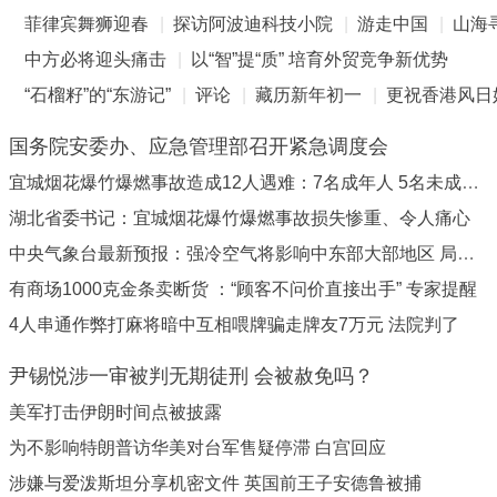
菲律宾舞狮迎春
|
探访阿波迪科技小院
|
游走中国
|
山海
中方必将迎头痛击
|
以“智”提“质” 培育外贸竞争新优势
“石榴籽”的“东游记”
|
评论
|
藏历新年初一
|
更祝香港风日
国务院安委办、应急管理部召开紧急调度会
宜城烟花爆竹爆燃事故造成12人遇难：7名成年人 5名未成年人
湖北省委书记：宜城烟花爆竹爆燃事故损失惨重、令人痛心
中央气象台最新预报：强冷空气将影响中东部大部地区 局地暴雪
有商场1000克金条卖断货 ：“顾客不问价直接出手” 专家提醒
4人串通作弊打麻将暗中互相喂牌骗走牌友7万元 法院判了
尹锡悦涉一审被判无期徒刑 会被赦免吗？
美军打击伊朗时间点被披露
为不影响特朗普访华美对台军售疑停滞 白宫回应
涉嫌与爱泼斯坦分享机密文件 英国前王子安德鲁被捕