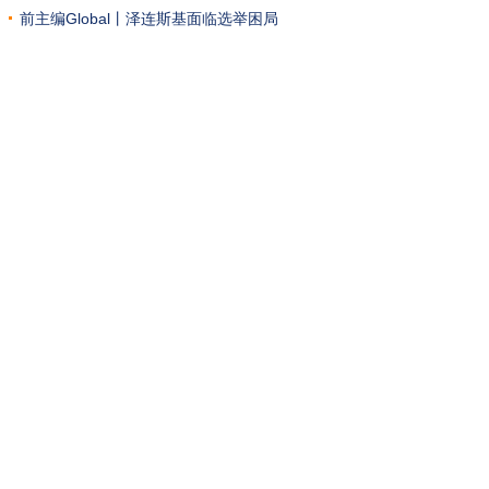
两难
前主编Global丨泽连斯基面临选举困局