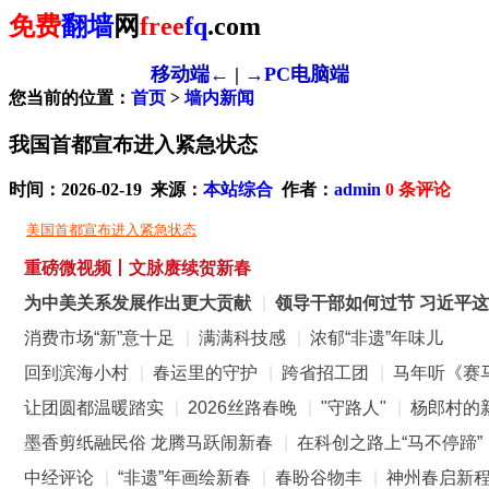
免费
翻墙
网
free
fq
.com
移动端←
|
→PC电脑端
您当前的位置：
首页
>
墙内新闻
我国首都宣布进入紧急状态
时间：2026-02-19 来源：
本站综合
作者：
admin
0
条评论
美国首都宣布进入紧急状态
重磅微视频丨文脉赓续贺新春
为中美关系发展作出更大贡献
|
领导干部如何过节 习近平
消费市场“新”意十足
|
满满科技感
|
浓郁“非遗”年味儿
回到滨海小村
|
春运里的守护
|
跨省招工团
|
马年听《赛
让团圆都温暖踏实
|
2026丝路春晚
|
"守路人"
|
杨郎村的
墨香剪纸融民俗 龙腾马跃闹新春
|
在科创之路上“马不停蹄”
中经评论
|
“非遗”年画绘新春
|
春盼谷物丰
|
神州春启新