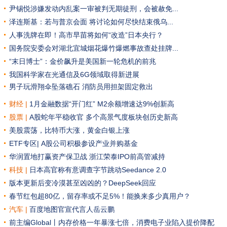
尹锡悦涉嫌发动内乱案一审被判无期徒刑，会被赦免...
泽连斯基：若与普京会面 将讨论如何尽快结束俄乌...
人事洗牌在即！高市早苗将如何“改造”日本央行？
国务院安委会对湖北宜城烟花爆竹爆燃事故查处挂牌...
“末日博士”：金价飙升是美国新一轮危机的前兆
我国科学家在光通信及6G领域取得新进展
男子玩滑翔伞坠落礁石 消防员用担架固定救出
财经 |
1月金融数据“开门红” M2余额增速达9%创新高
股票 |
A股蛇年平稳收官 多个高景气度板块创历史新高
美股震荡，比特币大涨，黄金白银上涨
ETF专区|
A股公司积极参设产业并购基金
华润置地打赢资产保卫战
浙江荣泰IPO前高管减持
科技 |
日本高官称有意调查字节跳动Seedance 2.0
版本更新后变冷漠甚至凶凶的？DeepSeek回应
春节红包超80亿，留存率或不足5%！能换来多少真用户？
汽车
|
百度地图官宣代言人岳云鹏
前主编Global丨内存价格一年暴涨七倍，消费电子业陷入提价降配