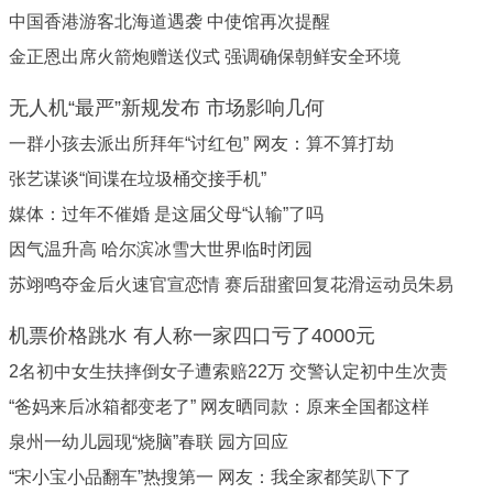
中国香港游客北海道遇袭 中使馆再次提醒
金正恩出席火箭炮赠送仪式 强调确保朝鲜安全环境
无人机“最严”新规发布 市场影响几何
一群小孩去派出所拜年“讨红包” 网友：算不算打劫
张艺谋谈“间谍在垃圾桶交接手机”
媒体：过年不催婚 是这届父母“认输”了吗
因气温升高 哈尔滨冰雪大世界临时闭园
苏翊鸣夺金后火速官宣恋情 赛后甜蜜回复花滑运动员朱易
机票价格跳水 有人称一家四口亏了4000元
2名初中女生扶摔倒女子遭索赔22万 交警认定初中生次责
“爸妈来后冰箱都变老了” 网友晒同款：原来全国都这样
泉州一幼儿园现“烧脑”春联 园方回应
“宋小宝小品翻车”热搜第一 网友：我全家都笑趴下了