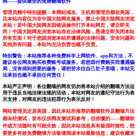
网——提供最全的免费翻墙软件
管理员精中特别提醒：本网站域名、主机和管理员都在美国，
且本站内容仅为非中国大陆网友服务。禁止中国大陆网友浏览
本站！若中国大陆网友因错误操作打开本站网页，请立即关
闭！中国大陆网友浏览本站存在法律风险，恳请立即关闭本站
所有页面！对于您因浏览本站所遭遇的法律问题、安全问题和
其他所有问题，本站均无法负责也概不负责。
特别警告：本站推荐各种免费科学上网软件、app和方法，不
建议各位网友购买收费账号或服务。若您因付费购买而遭遇骗
局，没有得到想要的服务，请把苦水往自己肚子里咽，本站无
法承担也概不承担任何责任！
本站严正声明：各位翻墙的网友切勿将本站介绍的翻墙方法运
用于违反当地法律法规的活动，本站对网友的遵纪守法行为表
示支持，对网友的违法犯罪行为表示反对！
网站管理员定居美国，因此本站所推荐的翻墙软件及翻墙方法
都未经测试，发布仅供网友测试和参考，但你懂的——翻墙软
件或方法随时有可能失效，因此本站信息具有极强时效性，想
要更多有效免费翻墙方法敬请阅读本站最新信息，建议收藏本