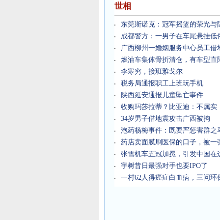
世相
东莞斯诺克：冠军摇篮的荣光与
成都警方：一男子在车尾悬挂低
广西柳州一婚姻服务中心员工借
燃油车集体骨折清仓，有车型直降
李寒穷，接班雅戈尔
税务局通报职工上班玩手机
陕西延安通报儿童坠亡事件
收购玛莎拉蒂？比亚迪：不属实
34岁男子借地震攻击广西被拘
泡药杨梅事件：既要严惩害群之
药店卖面膜刷医保的口子，被一
张雪机车五冠加冕，引发中国在这
宇树昔日最强对手也要IPO了
一村62人得癌症白血病，三问环