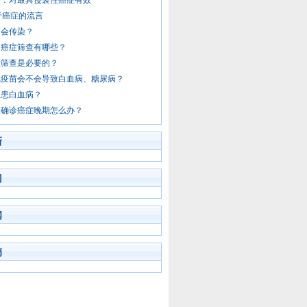
苗：对最具侵袭性癌症有效
于癌症的流言
不会传染？
的癌症筛查有哪些？
症筛查是必要的？
冠疫苗会不会导致白血病、糖尿病？
罹患白血病？
被确诊癌症晚期怎么办？
新
门
闻
摘