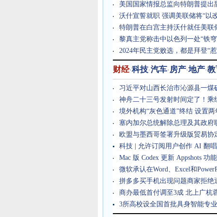
美国国家情报总监向特朗普提出
沃什宣誓就职 强调美联储将“以
特朗普在白宫主持沃什就任美联
黎真主党称击中以色列一处“铁穹
2024年民主党败选，都是拜登“
财经
科技
汽车
房产
地产
教
·
·
·
·
·
习近平对山西长治市沁源县一煤
神舟二十三号发射时间定了！乘
境外机构“灰色通道”终结 设置
塞内加尔总统解除总理及其政府
欧盟与墨西哥签署升级版贸易协
科技
|
允许订阅用户创作 AI 翻唱、
Mac 版 Codex 更新 Appshot
微软承认在Word、Excel和Pow
拼多多买手机出现问题商家拒绝
商办最低首付调至3成
北上广杭
3所高校设全国首批具身智能专