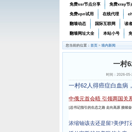
免费ssr节点分享
免费xray
免费vpn试用
在线代理
c
翻墙动态
国际互联网
读
翻墙网址大全
本站小号
免
您当前的位置：
首页
>
墙内新闻
一村
时间：2026-05
一村62人得癌症白血病
中俄元首会晤 引领两国关
[
总书记指引的生态之路
走向高原 接续奋
浓缩铀该去还是留?美伊打