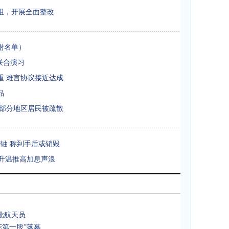
组，开展全面整改
附名单）
联合演习
重 难言协议接近达成
品
 部分地区居民被疏散
铀 称到手后或销毁
忧升温推高加息声浪
批航天员
花第一股”落幕