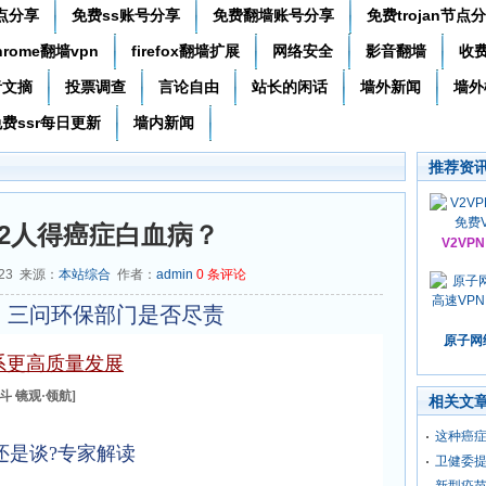
节点分享
免费ss账号分享
免费翻墙账号分享
免费trojan节点
hrome翻墙vpn
firefox翻墙扩展
网络安全
影音翻墙
收
者文摘
投票调查
言论自由
站长的闲话
墙外新闻
墙外
费ssr每日更新
墙内新闻
推荐资
62人得癌症白血病？
V2VP
-23 来源：
本站综合
作者：
admin
0
条评论
，三问环保部门是否尽责
原子网络
系更高质量发展
斗
镜观·领航
]
相关文
这种癌症
还是谈?专家解读
卫健委