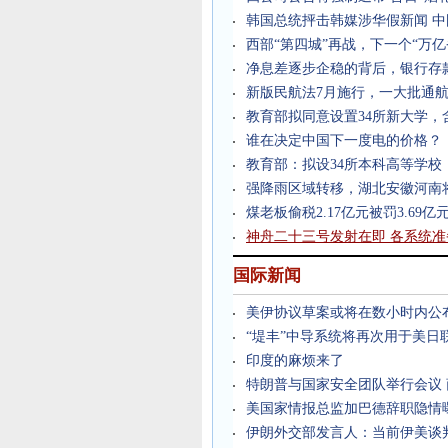
韩国总统抨击韩媒涉华假新闻 
西部“第四城”再战，下一个“万亿
净息差逐步企稳的背后，银行存
新版民航法7月施行，一大批通
教育部拟同意设置34所新大学，
谁在决定中国下一度电的价格？
教育部：拟设34所本科高等学校
强降雨区域转移，湖北安徽河南
煤老板偷税2.17亿元被罚3.69亿
神舟二十三号发射在即 各系统准
国际新闻
美伊协议草案或将在数小时内公
“堤丰”中导系统将再次用于美日
印度的麻烦来了
特朗普与国家安全团队举行会议
美国家情报总监加巴德辞职隐情
伊朗外交部发言人：当前伊美谈