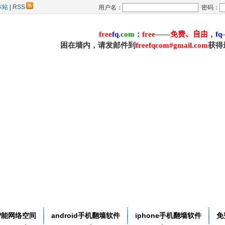
本站
|
RSS
用户名：
密码：
free
f
q
.
com
：
free
——
免费
、自由
，
f
q
困在墙内，请发邮件到
freefqcom#gmail.com
获得
智能网络空间
android手机翻墙软件
iphone手机翻墙软件
免