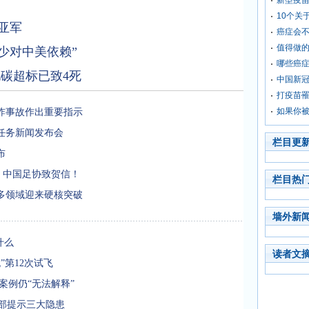
新型疫
10个关
亚军
癌症会
值得做
少对中美依赖”
哪些癌
碳超标已致4死
中国新
打疫苗
如果你
炸事故作出重要指示
任务新闻发布会
栏目更
布
、中国足协致贺信！
栏目热
多领域迎来硬核突破
墙外新
什么
读者文
”第12次试飞
多案例仍“无法解释”
全部提示三大隐患