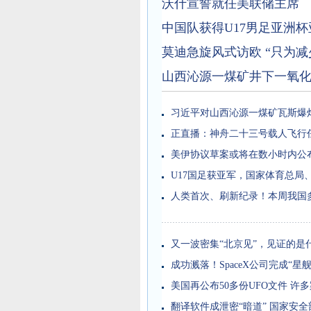
沃什宣誓就任美联储主席
中国队获得U17男足亚洲杯
莫迪急旋风式访欧 “只为减
山西沁源一煤矿井下一氧化
习近平对山西沁源一煤矿瓦斯爆
正直播：神舟二十三号载人飞行
美伊协议草案或将在数小时内公
U17国足获亚军，国家体育总局
人类首次、刷新纪录！本周我国
又一波密集“北京见”，见证的是
成功溅落！SpaceX公司完成“星舰
美国再公布50多份UFO文件 许
翻译软件成泄密“暗道” 国家安