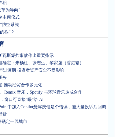
辞职
改革为导向”
储主席仪式
”防空系统
惹的祸”？
育
矿瓦斯爆炸事故作出重要指示
组确定：朱杨柱、张志远、黎家盈（香港籍）
两年过渡期 投资者资产安全不受影响
职务
定 推动经贸合作多元化
Remix 音乐，Spotify 与环球音乐达成合作
s 功能，窗口可直接“喂”给 AI
erPoint中加入Copilot悬浮按钮是个错误，遭大量投诉后回调
退货
蓉锁定一线城市
业