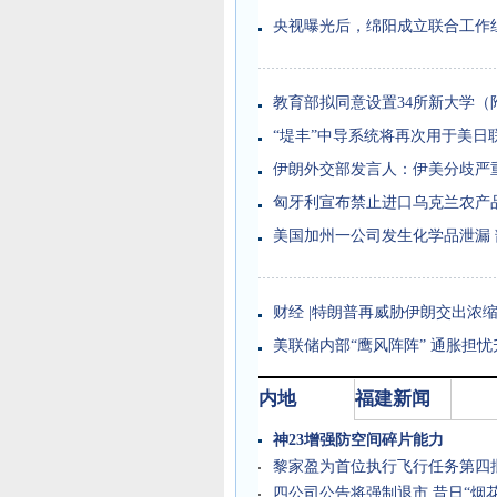
央视曝光后，绵阳成立联合工作
教育部拟同意设置34所新大学（
“堤丰”中导系统将再次用于美日
伊朗外交部发言人：伊美分歧严
匈牙利宣布禁止进口乌克兰农产
美国加州一公司发生化学品泄漏
财经 |
特朗普再威胁伊朗交出浓缩
美联储内部“鹰风阵阵” 通胀担
内地
福建新闻
神23增强防空间碎片能力
黎家盈为首位执行飞行任务第四
四公司公告将强制退市 昔日“烟