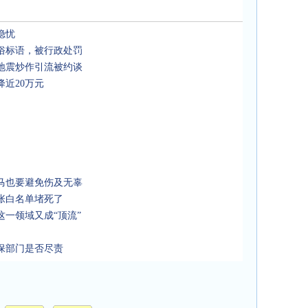
隐忧
俗标语，被行政处罚
地震炒作引流被约谈
近20万元
马也要避免伤及无辜
张白名单堵死了
一领域又成“顶流”
保部门是否尽责