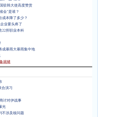
中国驻韩大使高度赞赏
省会”是谁？
款成本降了多少？
航企业要头疼了
含22所职业本科
！
将成暴雨大暴雨集中地
元
备就绪
布
联合演习
 商讨对伊战事
曝光
判不涉及核问题