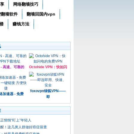
分享
网络翻墙技巧
费翻墙软件
翻墙回国内vpn
楼
赚钱方法
讯
N - 高速、可靠的
Octohide VPN：快如闪
foxovpn绿狐VPN——
加速器 - 免费
即
章
正悄悄“盯上”年轻人
提醒！这几类人群做好癌症筛查