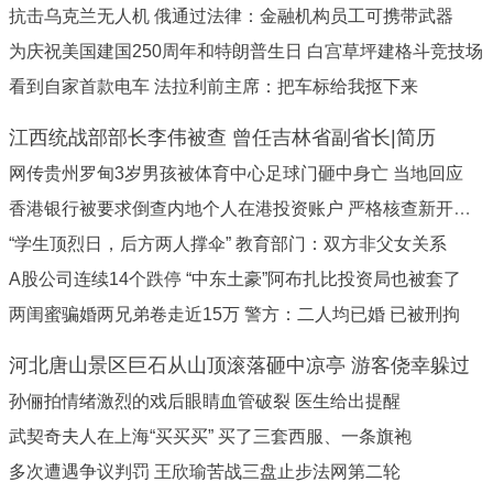
抗击乌克兰无人机 俄通过法律：金融机构员工可携带武器
为庆祝美国建国250周年和特朗普生日 白宫草坪建格斗竞技场
看到自家首款电车 法拉利前主席：把车标给我抠下来
江西统战部部长李伟被查 曾任吉林省副省长|简历
网传贵州罗甸3岁男孩被体育中心足球门砸中身亡 当地回应
香港银行被要求倒查内地个人在港投资账户 严格核查新开账户
“学生顶烈日，后方两人撑伞” 教育部门：双方非父女关系
A股公司连续14个跌停 “中东土豪”阿布扎比投资局也被套了
两闺蜜骗婚两兄弟卷走近15万 警方：二人均已婚 已被刑拘
河北唐山景区巨石从山顶滚落砸中凉亭 游客侥幸躲过
孙俪拍情绪激烈的戏后眼睛血管破裂 医生给出提醒
武契奇夫人在上海“买买买” 买了三套西服、一条旗袍
多次遭遇争议判罚 王欣瑜苦战三盘止步法网第二轮