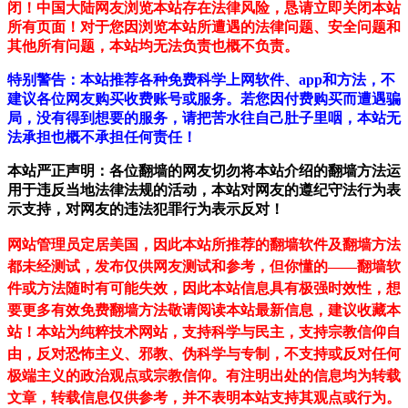
闭！中国大陆网友浏览本站存在法律风险，恳请立即关闭本站
所有页面！对于您因浏览本站所遭遇的法律问题、安全问题和
其他所有问题，本站均无法负责也概不负责。
特别警告：本站推荐各种免费科学上网软件、app和方法，不
建议各位网友购买收费账号或服务。若您因付费购买而遭遇骗
局，没有得到想要的服务，请把苦水往自己肚子里咽，本站无
法承担也概不承担任何责任！
本站严正声明：各位翻墙的网友切勿将本站介绍的翻墙方法运
用于违反当地法律法规的活动，本站对网友的遵纪守法行为表
示支持，对网友的违法犯罪行为表示反对！
网站管理员定居美国，因此本站所推荐的翻墙软件及翻墙方法
都未经测试，发布仅供网友测试和参考，但你懂的——翻墙软
件或方法随时有可能失效，因此本站信息具有极强时效性，想
要更多有效免费翻墙方法敬请阅读本站最新信息，建议收藏本
站！
本站为纯粹技术网站，支持科学与民主，支持宗教信仰自
由，反对恐怖主义、邪教、伪科学与专制，不支持或反对任何
极端主义的政治观点或宗教信仰。有注明出处的信息均为转载
文章，转载信息仅供参考，并不表明本站支持其观点或行为。