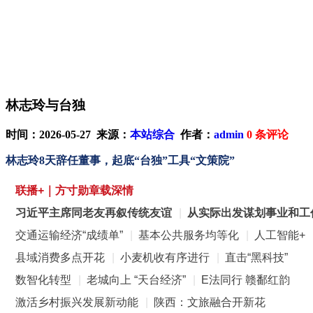
林志玲与台独
时间：2026-05-27 来源：
本站综合
作者：
admin
0
条评论
林志玲8天辞任董事，起底“台独”工具“文策院”
联播+｜方寸勋章载深情
习近平主席同老友再叙传统友谊
|
从实际出发谋划事业和工
交通运输经济“成绩单”
|
基本公共服务均等化
|
人工智能+
县域消费多点开花
|
小麦机收有序进行
|
直击“黑科技”
数智化转型
|
老城向上 “天台经济”
|
E法同行 赣鄱红韵
激活乡村振兴发展新动能
|
陕西：文旅融合开新花