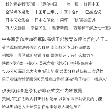
我的青春我“职”道
|
理响中国
|
一笔一画
|
好评中国
全球媒体聚焦
|
中国那些事儿
|
塞中合作
|
巴媒热议
日本民众集会
|
日本右倾化
|
闪评
|
“核”善的面具
万人说新疆
|
幸福民生
|
雅砻新颜
|
西藏和平解放七十五
中央军委印发加强军队高级干部教育管理监督的若干措施
荷兰军舰非法侵闯西沙群岛 南部战区予以外逼驱离
稻城亚丁景区截断省道收费 媒体批评：有什么权力？
陕西“强拆致一强拆人员死亡案” 被拆迁户获取保候审
“536分捡漏进北大考生”硕士毕业 曾因分数过低被三次退档
男子称踩背馆消费598元后查出骨折 还被“鞭子抽打、捆起来”
伊美谅解备忘录初步非正式文件内容披露
美国拟定伊朗境内打击目标清单 以备军事行动恢复的可能
哈马斯消息人士证实新任军事领导人奥达身亡