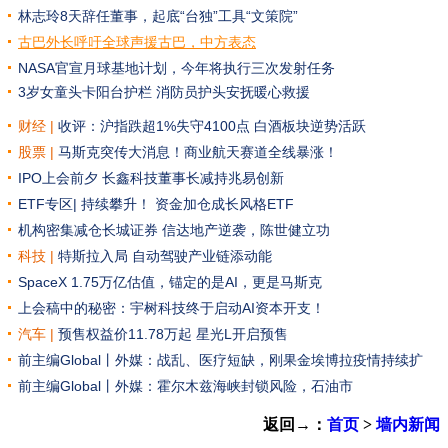
林志玲8天辞任董事，起底“台独”工具“文策院”
古巴外长呼吁全球声援古巴，中方表态
NASA官宣月球基地计划，今年将执行三次发射任务
3岁女童头卡阳台护栏 消防员护头安抚暖心救援
财经 |
收评：沪指跌超1%失守4100点 白酒板块逆势活跃
股票 |
马斯克突传大消息！商业航天赛道全线暴涨！
IPO上会前夕 长鑫科技董事长减持兆易创新
ETF专区|
持续攀升！ 资金加仓成长风格ETF
机构密集减仓长城证券
信达地产逆袭，陈世健立功
科技 |
特斯拉入局 自动驾驶产业链添动能
SpaceX 1.75万亿估值，锚定的是AI，更是马斯克
上会稿中的秘密：宇树科技终于启动AI资本开支！
汽车
|
预售权益价11.78万起 星光L开启预售
前主编Global丨外媒：战乱、医疗短缺，刚果金埃博拉疫情持续扩
散
前主编Global丨外媒：霍尔木兹海峡封锁风险，石油市
返回→：
首页
>
墙内新闻