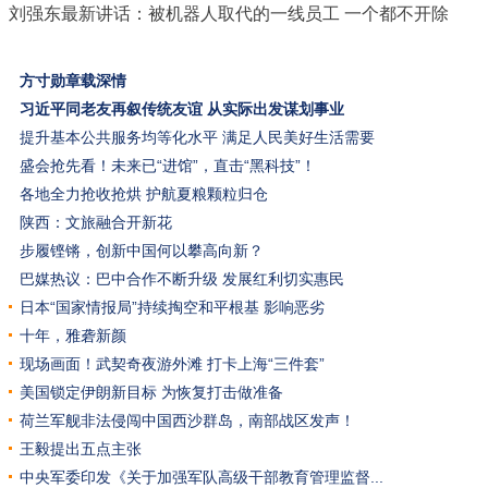
刘强东最新讲话：被机器人取代的一线员工 一个都不开除
方寸勋章载深情
习近平同老友再叙传统友谊
从实际出发谋划事业
提升基本公共服务均等化水平 满足人民美好生活需要
盛会抢先看！未来已“进馆”，直击“黑科技”！
各地全力抢收抢烘 护航夏粮颗粒归仓
陕西：文旅融合开新花
步履铿锵，创新中国何以攀高向新？
巴媒热议：巴中合作不断升级 发展红利切实惠民
日本“国家情报局”持续掏空和平根基 影响恶劣
十年，雅砻新颜
现场画面！武契奇夜游外滩 打卡上海“三件套”
美国锁定伊朗新目标 为恢复打击做准备
荷兰军舰非法侵闯中国西沙群岛，南部战区发声！
王毅提出五点主张
中央军委印发《关于加强军队高级干部教育管理监督...