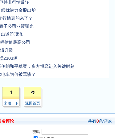
 但并非行情反转
6月绩优潜力金股出炉
切”行情真的来了？
券商子公司业绩曝光
何出道即顶流
编程估值最高公司
逻辑升级
2303辆
分享伊朗和平草案，多方博弈进入关键时刻
首款电车为何被骂惨？
1
来顶一下
返回首页
匿名评论
共有
0
条评论
密码: