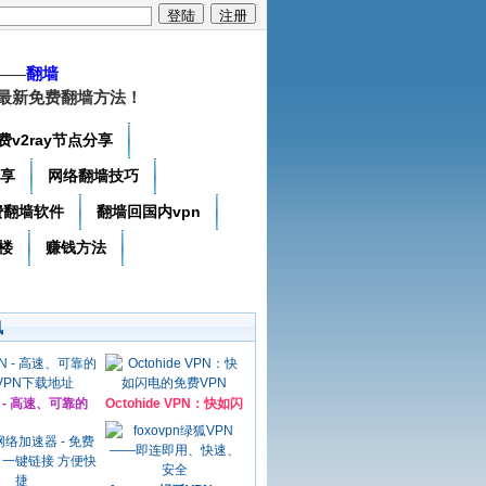
——
翻墙
最新免费翻墙方法！
费v2ray节点分享
分享
网络翻墙技巧
费翻墙软件
翻墙回国内vpn
楼
赚钱方法
讯
N - 高速、可靠的
Octohide VPN：快如闪