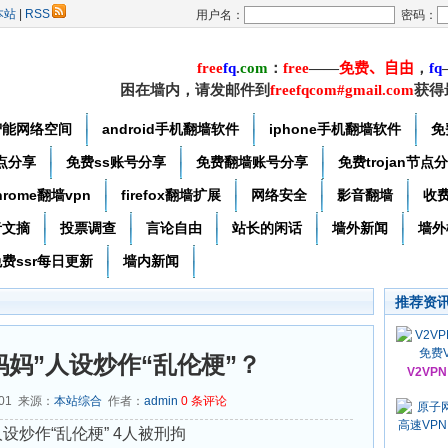
本站
|
RSS
用户名：
密码：
free
f
q
.
com
：
free
——
免费
、自由
，
f
q
困在墙内，请发邮件到
freefqcom#gmail.com
获得
智能网络空间
android手机翻墙软件
iphone手机翻墙软件
免
节点分享
免费ss账号分享
免费翻墙账号分享
免费trojan节点
hrome翻墙vpn
firefox翻墙扩展
网络安全
影音翻墙
收
者文摘
投票调查
言论自由
站长的闲话
墙外新闻
墙外
费ssr每日更新
墙内新闻
推荐资
妈妈”人设炒作“乱伦梗”？
V2VP
-01 来源：
本站综合
作者：
admin
0
条评论
设炒作“乱伦梗” 4人被刑拘