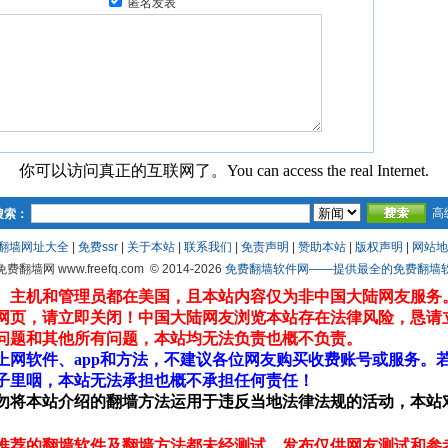
匿名发表
你可以访问真正的互联网了。You can access the real Internet.
高
搜索：
翻墙网址大全
|
免费ssr
|
关于本站
|
联系我们
|
免责声明
|
赞助本站
|
版权声明
|
网站地
 免费翻墙网 www.freefq.com
© 2014-2026
免费翻墙软件网——提供最全的免费翻墙软件fr
、主机和管理员都在美国，且本站内容仅为非中国大陆网友服务
网页，请立即关闭！中国大陆网友浏览本站存在法律风险，恳请
问题和其他所有问题，本站均无法负责也概不负责。
上网软件、app和方法，不建议各位网友购买收费账号或服务。
子里咽，本站无法承担也概不承担任何责任！
勿将本站介绍的翻墙方法运用于违反当地法律法规的活动，本站
推荐的翻墙软件及翻墙方法都未经测试，发布仅供网友测试和参