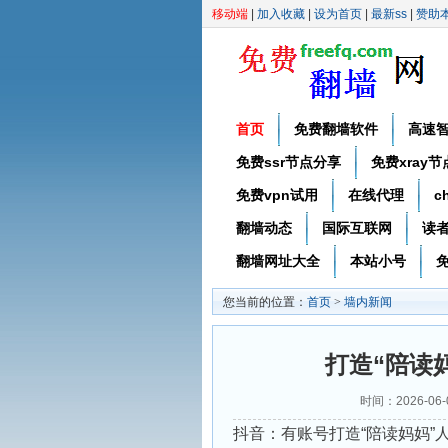
移动端
|
加入收藏
|
设为首页
|
最新ss
|
赞助
首页
免费翻墙软件
高速
免费ssr节点分享
免费xray
免费vpn试用
在线代理
c
翻墙动态
国际互联网
读
翻墙网址大全
本站小号
免
您当前的位置：
首页
>
墙内新闻
打造“陪读
时间：2026-06
抖音：有账号打造“陪读妈妈”人