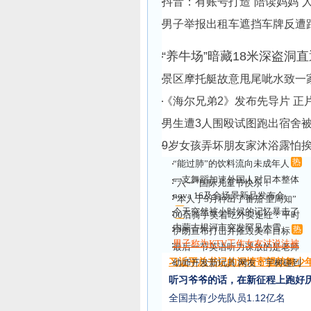
抖音：有账号打造“陪读妈妈”人
男子举报出租车遮挡车牌反遭跟
“养牛场”暗藏18米深盗洞
景区摩托艇故意甩尾呲水致一
《海尔兄弟2》发布先导片 正片
男生遭3人围殴试图跑出宿舍被
9岁女孩弄坏朋友家沐浴露怕挨
热
“能过肺”的饮料流向未成年人
一支舞蹈加速外国人对日本整体
“六一”国际儿童节快乐！
祛魅
nova 16及全场景新品发布会
“本人于5月种出了番茄 望周知”
热
今天突然被小时候的记忆暴击了
热
00后骑手笑着吃外卖走红：平时
热
内蒙古根河市突发罕见大雪
不舍得
热
伊朗宣布打击并摧毁美军目标
热
男子称为KTV工作女友讨说法被
最后一节英语听力课放的是老师
打
祝福
习近平总书记的深情寄望鼓舞少
幼师开发新玩具 网友：宇树碰到
新
对手了
听习爷爷的话，在新征程上跑好
全国共有少先队员1.12亿名