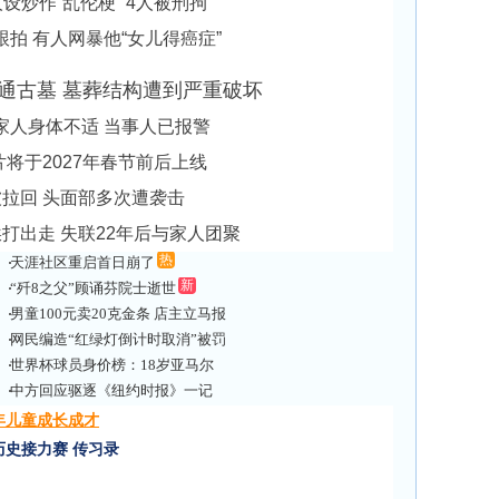
设炒作“乱伦梗” 4人被刑拘
拍 有人网暴他“女儿得癌症”
直通古墓 墓葬结构遭到严重破坏
家人身体不适 当事人已报警
将于2027年春节前后上线
拉回 头面部多次遭袭击
打出走 失联22年后与家人团聚
热
天涯社区重启首日崩了
新
“歼8之父”顾诵芬院士逝世
男童100元卖20克金条 店主立马报
警
网民编造“红绿灯倒计时取消”被罚
世界杯球员身价榜：18岁亚马尔
居榜首
中方回应驱逐《纽约时报》一记
者出境
年儿童成长成才
新
历史接力赛
传习录