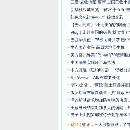
三夏“麦收地图”更新 全国已收小麦
新华社权威速览｜省级“十五五”
红色文化让乡村少年绽放光彩
【光明时评】“小而美”的招聘会
Vlog｜走过中国的街巷 我读懂了
巴驻华大使：75载同舟共济 巴中
生态美产业兴 高原大地展生机
美方官员称美军引导约70艘商船
中国海警实现环台岛执法
中方驱逐《纽约时报》一记者出
6月第一天，A股有重要变化
“歼-8之父”、“两院”院士顾诵芬
俄罗斯宣布最新战果：共“解放”6
泽连斯基请求增加防空弹药供应
王毅外长结束对加拿大的访问，
男子上山挖笋却被竹子刺穿身体 
财经 |
收评：三大股指收跌，半导