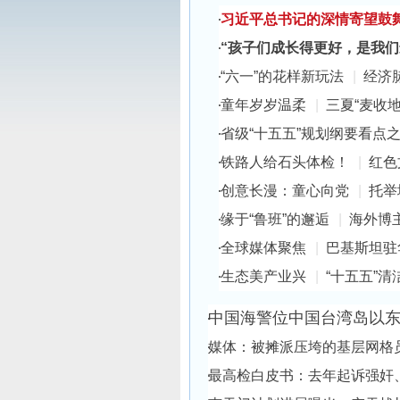
习近平总书记的深情寄望鼓
“孩子们成长得更好，是我们
“六一”的花样新玩法
|
经济
童年岁岁温柔
|
三夏“麦收地
省级“十五五”规划纲要看点
铁路人给石头体检！
|
红色
创意长漫：童心向党
|
托举
缘于“鲁班”的邂逅
|
海外博
全球媒体聚焦
|
巴基斯坦驻
生态美产业兴
|
“十五五”
中国海警位中国台湾岛以
媒体：被摊派压垮的基层网格
最高检白皮书：去年起诉强奸、