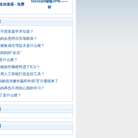
foxovpn绿狐VPN——
加速器 - 免费
即
章
谁不想发篇学术垃圾？
妈妈会患阿尔茨海默病？
针被换成生理盐水是什么梗？
妈妈的“反击”
”是什么梗？
她急性脑梗死进了ICU？
使用人工智能打造监控工具？
妈被指涉嫌诈骗和诈捐”官方通报来了
妈妈再也不用担心我的学习？
卖了是什么梗？
新
门