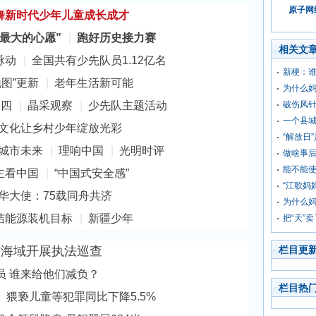
原子网络
舞新时代少年儿童成长成才
最大的心愿”
|
跑好历史接力赛
相关文
脉动
|
全国共有少先队员1.12亿名
新梗：
图”更新
|
老年生活新可能
为什么
之四
|
晶采观察
|
少先队主题活动
破伤风
一个县城
文化让乡村少年绽放光彩
“解放日
城市未来
|
理响中国
|
光明时评
做啥事后
能不能
主看中国
|
“中国式安全感”
“江歌妈
华大使：75载同舟共济
为什么
清洁能源装机目标
|
新疆少年
把“天”
东海域开展执法巡查
栏目更
员 谁来给他们减负？
栏目热
猥亵儿童等犯罪同比下降5.5%