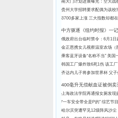
南天门计划进展曝光：空天战机
贵州大学招聘要求配偶为该校
3700多家上涨 三大指数却都
中方驱逐《纽约时报》一
俄政府出台临时禁令：6月1
金正恩携女儿视察温室农场（
乘客蓝牙设备“名称不当” 美国
韩国工厂爆炸致6死1伤 该工
齐达内儿子将参加世界杯 父
400毫升无偿献血证被倒卖至
上海政法学院再通报女厕发现
“一车安全带全是P的” 综艺
哈尔滨突遭罕见12级阵风沙尘 