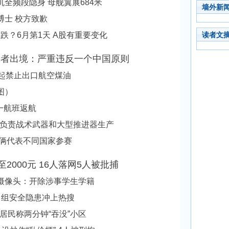
全频段隐身 母舰翼展684米
墙外新
博士 校方致歉
在跌？6月第1天 A股有重要变化
读者文
记者出境：严重违反一个中国原则
日起禁止出口航空煤油
图）
一航班返航
厂负责战术武器和大型推进器生产
子俩代表不同国家参赛
2000元 16人落网5人被批捕
摄像头：开除涉事学生学籍
节目组安全隐患冲上热搜
居民称两分钟“吞没”小区