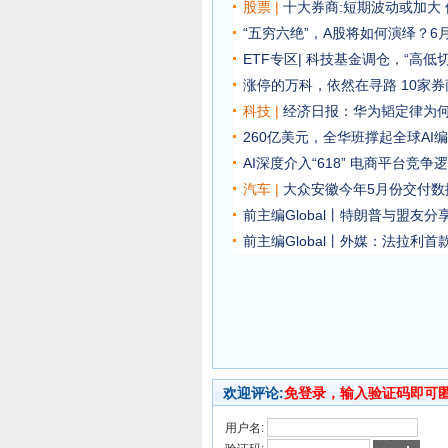
股票 |
十大券商:短期波动或加大
“五穷六绝”，A股将如何演绎？
ETF专区|
科技基金调仓，“高低
涨停的万科，依然在寻路
10家
科技 |
经济日报：华为韬定律为
260亿美元，全华班撑起全球AI
AI深度介入“618” 电商平台竞争
汽车
|
大众安徽今年5月份交付数据
前主编Global丨特朗普与盟友
前主编Global丨外媒：法拉利
欢迎评论:
免登录，输入验证码即可
用户名: