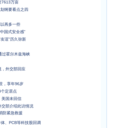
7613万亩
规划纲要看点之四
可以再多一些
“中国式安全感”
“友谊”历久弥新
通过霍尔木兹海峡
境，外交部回应
逝世，享年96岁
3个定居点
，美国未回信
外交部介绍此访情况
消防紧急救援
体、PCB等科技股回调