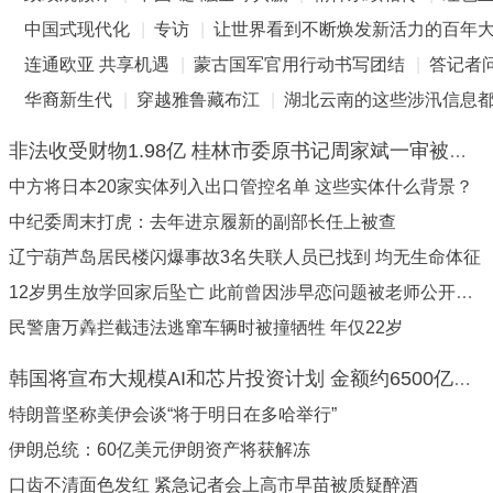
中国式现代化
|
专访
|
让世界看到不断焕发新活力的百年
连通欧亚 共享机遇
|
蒙古国军官用行动书写团结
|
答记者
华裔新生代
|
穿越雅鲁藏布江
|
湖北云南的这些涉汛信息
非法收受财物1.98亿 桂林市委原书记周家斌一审被判无期
中方将日本20家实体列入出口管控名单 这些实体什么背景？
中纪委周末打虎：去年进京履新的副部长任上被查
辽宁葫芦岛居民楼闪爆事故3名失联人员已找到 均无生命体征
12岁男生放学回家后坠亡 此前曾因涉早恋问题被老师公开批评
民警唐万羴拦截违法逃窜车辆时被撞牺牲 年仅22岁
韩国将宣布大规模AI和芯片投资计划 金额约6500亿美元
特朗普坚称美伊会谈“将于明日在多哈举行”
伊朗总统：60亿美元伊朗资产将获解冻
口齿不清面色发红 紧急记者会上高市早苗被质疑醉酒