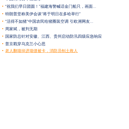
“祝我们早日团圆！”福建海警喊话金门船只，画面...
特朗普坚称美伊会谈“将于明日在多哈举行”
“活得不如猪”中国农民给猪圈装空调 引欧洲网友...
周家斌，被判无期
国家防总针对安徽、江西、贵州启动防汛四级应急响应
普京戳穿乌克兰小心思
老人翻墙掉进墙缝被卡，消防员刨土救人
我国科学家首次在中心致密天体中探测到射电脉冲