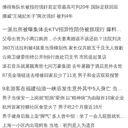
佛得角队长被指控强奸若定罪最高可判20年 国际足联回应
挪威“王储妃长子”两次强奸 被判4年
一派出所被曝集体去KTV招异性陪侍被抓现行 爆料者发声
父母出资为小两口购房，小夫妻离婚该不该还款？法院判决
360万法拉利被4孩童当滑梯划伤 家长仅共赔五千且无人致歉
云南卫健委拒绝公开8份行政处罚文书 市民提起复议
滚石音乐就屠颖离世七问万豪集团 去年屠颖于酒店意外去世
87克金项链送去维修回家后少了11克 男子和金店双双报警
9名游客在福建仙游一峡谷发生意外其中5人身亡 当地通报
男子当保安一上岗就“犯病”晕倒 以“精神病”为由敲诈10家企业
杭州首家控糖社区食堂火了 男子吃2个月瘦近18斤
男子健身后脸上染“脚气” 多人曾中招：坐了一会儿屁股就长痘痘
上海一小区内出现鳄鱼 当地：初判是人为遗弃