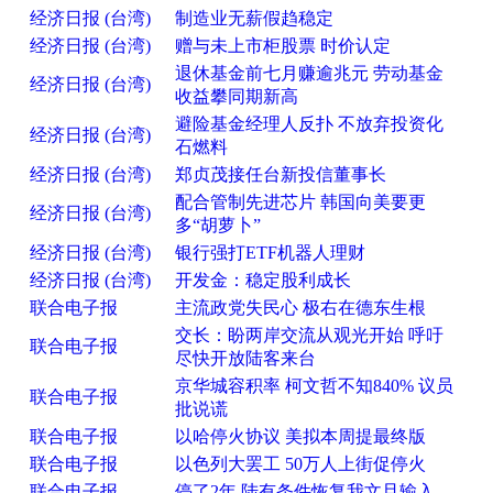
经济日报 (台湾)
制造业无薪假趋稳定
经济日报 (台湾)
赠与未上市柜股票 时价认定
退休基金前七月赚逾兆元 劳动基金
经济日报 (台湾)
收益攀同期新高
避险基金经理人反扑 不放弃投资化
经济日报 (台湾)
石燃料
经济日报 (台湾)
郑贞茂接任台新投信董事长
配合管制先进芯片 韩国向美要更
经济日报 (台湾)
多“胡萝卜”
经济日报 (台湾)
银行强打ETF机器人理财
经济日报 (台湾)
开发金：稳定股利成长
联合电子报
主流政党失民心 极右在德东生根
交长：盼两岸交流从观光开始 呼吁
联合电子报
尽快开放陆客来台
京华城容积率 柯文哲不知840% 议员
联合电子报
批说谎
联合电子报
以哈停火协议 美拟本周提最终版
联合电子报
以色列大罢工 50万人上街促停火
联合电子报
停了2年 陆有条件恢复我文旦输入