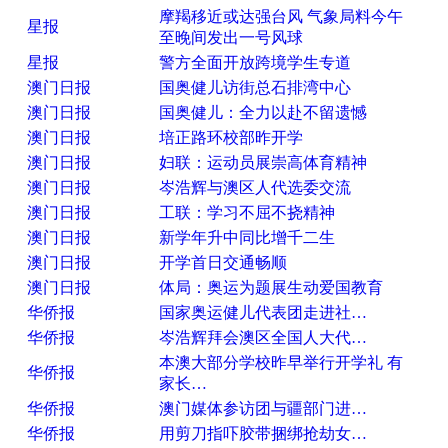
摩羯移近或达强台风 气象局料今午
星报
至晚间发出一号风球
星报
警方全面开放跨境学生专道
澳门日报
国奥健儿访街总石排湾中心
澳门日报
国奥健儿：全力以赴不留遗憾
澳门日报
培正路环校部昨开学
澳门日报
妇联：运动员展崇高体育精神
澳门日报
岑浩辉与澳区人代选委交流
澳门日报
工联：学习不屈不挠精神
澳门日报
新学年升中同比增千二生
澳门日报
开学首日交通畅顺
澳门日报
体局：奥运为题展生动爱国教育
华侨报
国家奥运健儿代表团走进社…
华侨报
岑浩辉拜会澳区全国人大代…
本澳大部分学校昨早举行开学礼 有
华侨报
家长…
华侨报
澳门媒体参访团与疆部门进…
华侨报
用剪刀指吓胶带捆绑抢劫女…