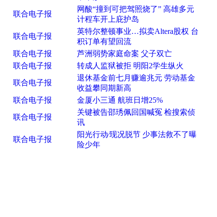
网酸“撞到可把驾照烧了” 高雄多元
联合电子报
计程车开上庇护岛
英特尔整顿事业…拟卖Altera股权 台
联合电子报
积订单有望回流
联合电子报
芦洲弱势家庭命案 父子双亡
联合电子报
转成人监狱被拒 明阳2学生纵火
退休基金前七月赚逾兆元 劳动基金
联合电子报
收益攀同期新高
联合电子报
金厦小三通 航班日增25%
关键被告邵琇佩回国喊冤 检搜索侦
联合电子报
讯
阳光行动∕现况脱节 少事法救不了曝
联合电子报
险少年