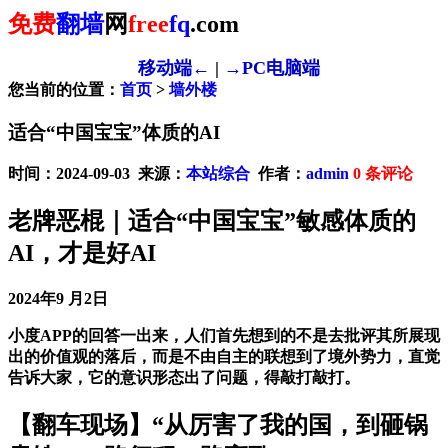
免费
翻墙
网
free
fq
.com
移动端←
|
→PC电脑端
您当前的位置：
首页
>
墙外楼
适合“中国宝宝”体质的AI
时间：2024-09-03 来源：
本站综合
作者：
admin
0
条评论
老牌恶棍｜适合“中国宝宝”敏感体质的
AI，才是好AI
2024年9 月2日
小度APP的回答一出来，人们首先想到的不是去批评其所展现
出的价值观的落后，而是不由自主的联想到了境外势力，直觉
告诉大家，它的意识形态出了问题，得敲打敲打。
【翻车现场】“从厉害了我的国，到砸锅