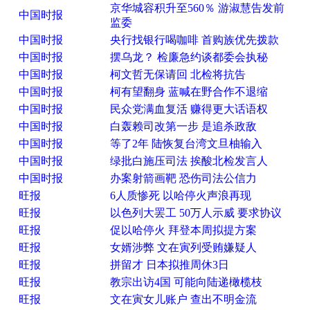
京华城容积升至560％ 游淑慧告发前
中国时报
监委
中国时报
央行找银行喝咖啡 首购族优先拨款
中国时报
摆乌龙？ 检廉急约谈都委会执秘
中国时报
柯文哲无保请回 北检将抗告
中国时报
柯有望翻身 蓝喊在野合作不退缩
中国时报
民众党满血复活 赚得更大话语权
中国时报
白轰赖司改第一步 是追杀政敌
中国时报
等了2年 陆恢复台湾文旦柚输入
中国时报
绿批白施压司法 挨酸北检发言人
中国时报
办案射箭画靶 恐伤司法公信力
旺报
6人质惨死 以哈停火声浪再现
旺报
以色列大罢工 50万人示威 要求协议
旺报
促以哈停火 拜登本周拟提方案
旺报
女婿涉弊 文在寅列受贿嫌疑人
旺报
拼留才 日本拟推周休3日
旺报
教宗出访4国 可能向陆递橄榄枝
旺报
文在寅女儿账户 查出不明金流