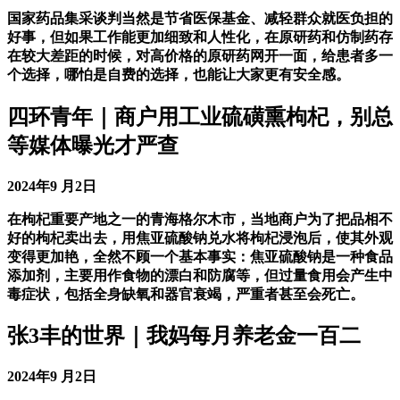
国家药品集采谈判当然是节省医保基金、减轻群众就医负担的
好事，但如果工作能更加细致和人性化，在原研药和仿制药存
在较大差距的时候，对高价格的原研药网开一面，给患者多一
个选择，哪怕是自费的选择，也能让大家更有安全感。
四环青年｜商户用工业硫磺熏枸杞，别总
等媒体曝光才严查
2024年9 月2日
在枸杞重要产地之一的青海格尔木市，当地商户为了把品相不
好的枸杞卖出去，用焦亚硫酸钠兑水将枸杞浸泡后，使其外观
变得更加艳，全然不顾一个基本事实：焦亚硫酸钠是一种食品
添加剂，主要用作食物的漂白和防腐等，但过量食用会产生中
毒症状，包括全身缺氧和器官衰竭，严重者甚至会死亡。
张3丰的世界｜我妈每月养老金一百二
2024年9 月2日