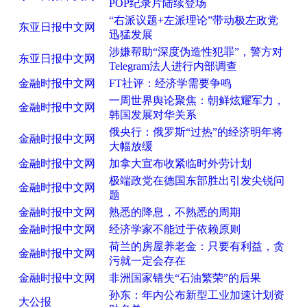
POP纪录片陆续登场
“右派议题+左派理论”带动极左政党
东亚日报中文网
迅猛发展
涉嫌帮助“深度伪造性犯罪”，警方对
东亚日报中文网
Telegram法人进行内部调查
金融时报中文网
FT社评：经济学需要争鸣
一周世界舆论聚焦：朝鲜炫耀军力，
金融时报中文网
韩国发展对华关系
俄央行：俄罗斯“过热”的经济明年将
金融时报中文网
大幅放缓
金融时报中文网
加拿大宣布收紧临时外劳计划
极端政党在德国东部胜出引发尖锐问
金融时报中文网
题
金融时报中文网
熟悉的降息，不熟悉的周期
金融时报中文网
经济学家不能过于依赖原则
荷兰的房屋养老金：只要有利益，贪
金融时报中文网
污就一定会存在
金融时报中文网
非洲国家错失“石油繁荣”的后果
孙东：年内公布新型工业加速计划资
大公报