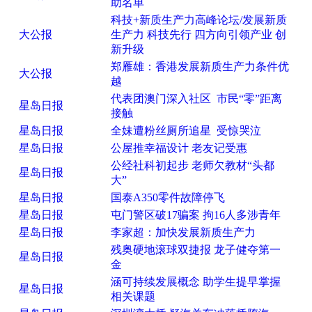
助名单
科技+新质生产力高峰论坛/发展新质
大公报
生产力 科技先行 四方向引领产业 创
新升级
郑雁雄：香港发展新质生产力条件优
大公报
越
代表团澳门深入社区 市民“零”距离
星岛日报
接触
星岛日报
全妹遭粉丝厕所追星 受惊哭泣
星岛日报
公屋推幸福设计 老友记受惠
公经社科初起步 老师欠教材“头都
星岛日报
大”
星岛日报
国泰A350零件故障停飞
星岛日报
屯门警区破17骗案 拘16人多涉青年
星岛日报
李家超：加快发展新质生产力
残奥硬地滚球双捷报 龙子健夺第一
星岛日报
金
涵可持续发展概念 助学生提早掌握
星岛日报
相关课题