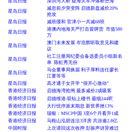
星岛日报
深圳湾大桥 疑海关车冲落桥堕海
减息前夕突变阵 启德新盘减价20%
星岛日报
抢攻
星岛日报
减班缓和 官津小一共减68班
港澳内地海关严打击冒牌货 市值580
星岛日报
万
澳门未来发展 岑浩辉听取意见和建
星岛日报
议
社工注册局纪委会备选委员小组新名
星岛日报
单 陈虹秀无份
马会董事局换届 利子厚料连任廖长
星岛日报
江要等等
星岛日报
高才通子女开学 “很开心激动”
香港经济日报
启德海湾抢闸 最多减价2成吸客
香港经济日报
启德维港‧双钻上楼书 最细244呎
香港经济日报
大行忧停派末期息 新世界挫13%
香港经济日报
瑞银：MSCI中国 3至6个月看升1成
香港经济日报
马鞍山泓碧连沽3洋房 共涉逾2.8亿
中国时报
上次请回这次收押 彭振声讶异难过