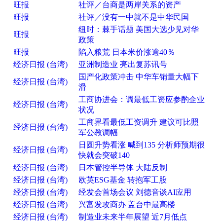
旺报
社评／台商是两岸关系的资产
旺报
社评／没有一中就不是中华民国
纽时：棘手话题 美国大选少见对华
旺报
政策
旺报
陷入粮荒 日本米价涨逾40％
经济日报 (台湾)
亚洲制造业 亮出复苏讯号
国产化政策冲击 中华车销量大幅下
经济日报 (台湾)
滑
工商协进会：调最低工资应参酌企业
经济日报 (台湾)
状况
工商界看最低工资调升 建议可比照
经济日报 (台湾)
军公教调幅
日圆升势看涨 喊到135 分析师预期很
经济日报 (台湾)
快就会突破140
经济日报 (台湾)
日本管控半导体 大陆反制
经济日报 (台湾)
欧英ESG基金 转抱军工股
经济日报 (台湾)
经发会首场会议 刘德音谈AI应用
经济日报 (台湾)
兴富发攻商办 盖台中最高楼
经济日报 (台湾)
制造业未来半年展望 近7月低点