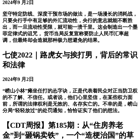
2024年9 月2日
坚守特定防线、深度干预市场的做法，是一场漫长的消耗战，
只要央行手中有足够的外汇流动性，央行的意志就能不断胜
出，而一旦流动性受限，就可能一溃千里。这会制造出一个墨
菲定律式的诅咒， 货币当局反复宣称要防止人民币汇率超
调，但最终却会造就那种极力想避免的结果。
七使2022｜路虎女与挨打男，背后的常识
和法律
2024年9 月2日
“崂山小林”瘫坐任打的怂字诀，正是代表着民众对正当防卫权
的不了解、不信任。或者说，他们心里坚信，在某些权力面
前，所谓的法律权利是无效的、名存实亡的。不幸的是，崂山
分局“轻轻放过”的处罚通知，恰恰证实了他们的想法。
【CDT周报】第185期：从“住房养老
金”到“砸锅卖铁”，一个“造梗治国”的草