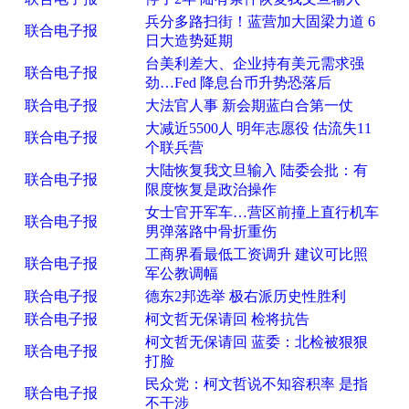
兵分多路扫街！蓝营加大固梁力道 6
联合电子报
日大造势延期
台美利差大、企业持有美元需求强
联合电子报
劲…Fed 降息台币升势恐落后
联合电子报
大法官人事 新会期蓝白合第一仗
大减近5500人 明年志愿役 估流失11
联合电子报
个联兵营
大陆恢复我文旦输入 陆委会批：有
联合电子报
限度恢复是政治操作
女士官开军车…营区前撞上直行机车
联合电子报
男弹落路中骨折重伤
工商界看最低工资调升 建议可比照
联合电子报
军公教调幅
联合电子报
德东2邦选举 极右派历史性胜利
联合电子报
柯文哲无保请回 检将抗告
柯文哲无保请回 蓝委：北检被狠狠
联合电子报
打脸
民众党：柯文哲说不知容积率 是指
联合电子报
不干涉