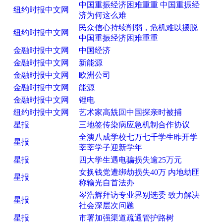
中国重振经济困难重重 中国重振经
纽约时报中文网
济为何这么难
民众信心持续削弱，危机难以摆脱
纽约时报中文网
中国重振经济困难重重
金融时报中文网
中国经济
金融时报中文网
新能源
金融时报中文网
欧洲公司
金融时报中文网
能源
金融时报中文网
锂电
纽约时报中文网
艺术家高兟回中国探亲时被捕
星报
三地签传染病应急机制合作协议
全澳八成学校七万七千学生昨开学
星报
莘莘学子迎新学年
星报
四大学生遇电骗损失逾25万元
女换钱党遭绑劫损失40万 内地劫匪
星报
称输光自首法办
岑浩辉拜访专业界别选委 致力解决
星报
社会深层次问题
星报
市署加强渠道疏通管护路树