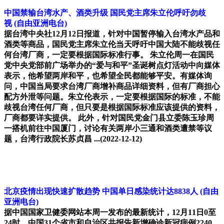
中国禁输台湾水产、酒类升级 国民党主席朱立伦呼吁勿歧
视 (自由亚洲电台)
据台湾中央社12月12日报道，针对中国暂停输入台湾水产品和
酒类等商品，国民党主席朱立伦当天呼吁中国大陆不能歧视任
何台湾厂商，一定要根据国际标准行事。 朱立伦周一在国民
党中央党部前广场举办的“爱与和平”圣诞树点灯活动中向媒体
表示，他希望两岸和平，也希望全民都能够平安。有媒体询
问，中国当局要求台湾厂商增补商品详细资料，但有厂商担心
配方外泄等问题。朱立伦表示，一定要根据国际的标准，不能
歧视台湾任何厂商，但只要是根据国际标准应该提供的资料，
厂商都要详实提供。 此外，针对国民党金门县立委陈玉珍周
一搭机前往中国厦门，讨论有关两岸小三通和酒类遭禁等议
题，台湾行政院长苏贞昌 ...(2022-12-12)
北京疫情出现快速扩散趋势 中国单日感染统计达8838人 (自由
亚洲电台)
据中国国家卫健委网站本周一发布的最新统计，12月11日0至
24时，中国31个省市和自治区共报告新增确诊新冠病例2240