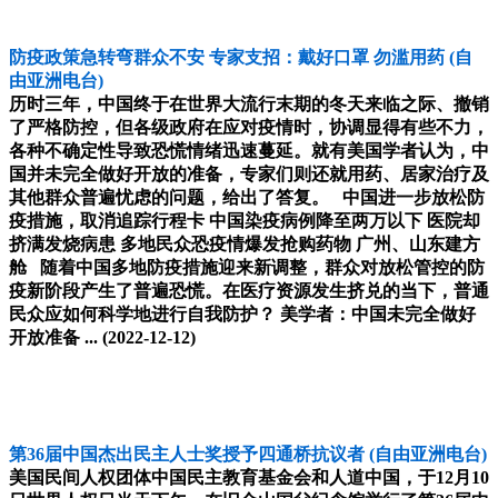
防疫政策急转弯群众不安 专家支招：戴好口罩 勿滥用药
(自
由亚洲电台)
历时三年，中国终于在世界大流行末期的冬天来临之际、撤销
了严格防控，但各级政府在应对疫情时，协调显得有些不力，
各种不确定性导致恐慌情绪迅速蔓延。就有美国学者认为，中
国并未完全做好开放的准备，专家们则还就用药、居家治疗及
其他群众普遍忧虑的问题，给出了答复。 中国进一步放松防
疫措施，取消追踪行程卡 中国染疫病例降至两万以下 医院却
挤满发烧病患 多地民众恐疫情爆发抢购药物 广州、山东建方
舱 随着中国多地防疫措施迎来新调整，群众对放松管控的防
疫新阶段产生了普遍恐慌。在医疗资源发生挤兑的当下，普通
民众应如何科学地进行自我防护？ 美学者：中国未完全做好
开放准备 ...
(2022-12-12)
第36届中国杰出民主人士奖授予四通桥抗议者
(自由亚洲电台)
美国民间人权团体中国民主教育基金会和人道中国，于12月10