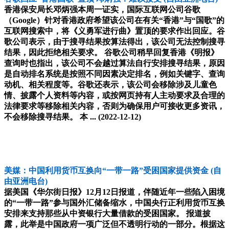
香港保安局长邓炳强本周一证实，国际互联网公司谷歌
（Google）针对香港政府希望该公司在有关“香港”与“国歌”的
互联网搜索中，将《义勇军进行曲》置顶的要求作出回应。谷
歌公司表示，由于搜寻结果按算法得出，该公司无法控制搜寻
结果，因此拒绝相关要求。 谷歌公司稍早回复香港《明报》
查询时也指出，该公司不会越过算法自行安排搜寻结果，原因
是自动排名系统是按照不同因素决定排名，例如关键字、查询
动机、相关程度等。谷歌还表示，该公司会移除涉及儿童色
情、披露个人资料等内容，或按网页持有人主动要求及合理的
法律要求等移除相关内容，否则为确保用户可接收更多资讯，
不会移除搜寻结果。 本 ...
(2022-12-12)
美媒：中国利用货币互换向“一带一路”受困国家提供资金
(自
由亚洲电台)
据美国《华尔街日报》12月12日报道，伴随近年一些陷入困境
的“一带一路”参与国外汇储备缩水，中国央行正利用货币互换
安排来支持那些从中资银行大量借款的受困国家。 报道披
露，此举是中国政府一项广泛但不透明行动的一部分。根据这