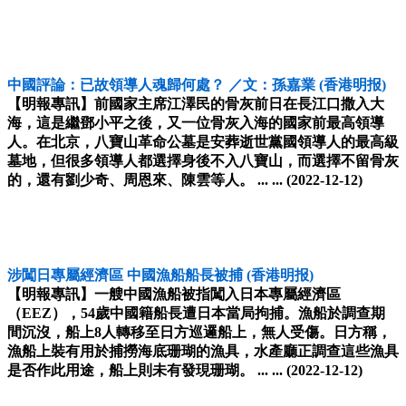
中國評論：已故領導人魂歸何處？ ／文：孫嘉業
(香港明报)
【明報專訊】前國家主席江澤民的骨灰前日在長江口撒入大
海，這是繼鄧小平之後，又一位骨灰入海的國家前最高領導
人。在北京，八寶山革命公墓是安葬逝世黨國領導人的最高級
墓地，但很多領導人都選擇身後不入八寶山，而選擇不留骨灰
的，還有劉少奇、周恩來、陳雲等人。 ... ...
(2022-12-12)
涉闖日專屬經濟區 中國漁船船長被捕
(香港明报)
【明報專訊】一艘中國漁船被指闖入日本專屬經濟區
（EEZ），54歲中國籍船長遭日本當局拘捕。漁船於調查期
間沉沒，船上8人轉移至日方巡邏船上，無人受傷。日方稱，
漁船上裝有用於捕撈海底珊瑚的漁具，水產廳正調查這些漁具
是否作此用途，船上則未有發現珊瑚。 ... ...
(2022-12-12)