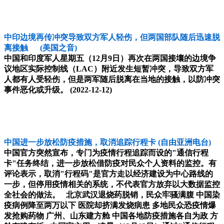
中印边境再传冲突导致双方军人轻伤，但两国部队随后迅速脱
离接触
(美国之音)
中国和印度军人星期五（12月9日）再次在两国接壤的边境争
议地区实际控制线（LAC）附近发生短暂冲突，导致双方军
人都有人受轻伤，但是两军随后脱离在当地的接触，以防冲突
事件恶化或升级。
(2022-12-12)
中国进一步放松防疫措施，取消追踪行程卡
(自由亚洲电台)
中国官方突然宣布，专门为疫情行程追踪而设的"通信行程
卡"任务终结，进一步放松借防疫对民众个人资料的监控。有
评论表示，取消"行程码"是官方走以经济建设为中心路线的
一步，但停用疫情相关的系统，不代表官方放弃以大数据监控
全社会的做法。 北京武汉退烧药脱销，民众牢骚满腹 中国染
疫病例降至两万以下 医院却挤满发烧病患 多地民众恐疫情爆
发抢购药物 广州、山东建方舱 中国各地防疫措施各自为政 方