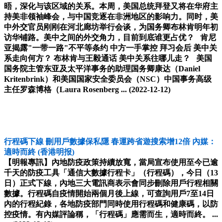
晤，深化与该区域的关系。本周，美国总统拜登又将在华府主
持美非领袖峰会，与中国竞逐在非洲地区的影响力。同时，美
中外交官员刚刚在河北廊坊举行会谈，为国务卿布林肯明年初
访华铺路。美中之间的外交角力，目前到底谁更占优？ 肯尼
亚揭露"一带一路"不平等条约 中方一手掌控 拜习会后 美中关
系走向何方？ 布林肯与王毅通话 美中关系往哪儿走？ 美国
国务院主管东亚及太平洋事务的助理国务卿康达（Daniel
Kritenbrink）和美国国家安全委员会（NSC）中国事务高级
主任罗森博格（Laura Rosenberg ...
(2022-12-12)
行程碼下線 刪用戶數據保私隱 春運跨省遊搜索增12倍 內媒：
適時而終
(香港明报)
【明報專訊】內地防疫政策持續放寬，當局宣布使用至今已逾
千天的防疫工具「通信大數據行程卡」（行程碼），今日（13
日）正式下線，內地三大電訊商表示會同步刪除用戶行程相關
數據。行程碼自疫情開始兩個月後上線，可查詢用戶7至14日
內的行程紀錄，各地防疫部門同時使用行程碼和健康碼，以防
控疫情。有內媒評論稱，「行程碼」應需而生，適時而終。 ...