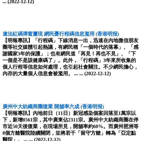
...
(2022-12-12)
違法紅碼彈窗屢現 網民憂行程碼信息濫用
(香港明报)
【明報專訊】「行程碼」下線消息一出，迅速在內地微信朋友
圈等社交媒體引起熱議，有網民稱「一個時代的落幕」、「感
謝國家3年的保護」；也有網民道「再見！再也不見」、「下
一個是不是該健康碼了」。此外，「行程碼」3年來所收集的
個人行程等信息如何處理，也引起社會關注。不少網民擔心，
內存的大量個人信息會被濫用。 ... ...
(2022-12-12)
廣州中大紡織商圈復業 開舖率六成
(香港明报)
【明報專訊】內地前日（11日）新冠感染個案回落至1萬宗以
下，新增8561宗，其中廣東佔2311宗。廣州中大紡織商圈在停
市近50天後復業，在現場所見，開舖率約60%。而廣州琶洲等
8個方艙醫院陸續關閉，並將若干「留守方艙」轉為「亞定點
醫院」。 ... ...
(2022-12-12)