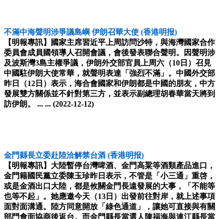
不滿中海聲明涉爭議島嶼 伊朗召華大使
(香港明报)
【明報專訊】國家主席習近平上周訪問沙特，與海灣國家合作
委員會成員國領導人召開會議，會後發表聯合聲明。因聲明涉
及波斯灣3島主權爭議，伊朗外交部官員上周六（10日）召見
中國駐伊朗大使常華，就聲明表達「強烈不滿」。中國外交部
昨日（12日）表示，海合會國家和伊朗都是中國的朋友，中方
發展雙方關係並不針對第三方，並表示副總理胡春華當天將到
訪伊朗。 ... ...
(2022-12-12)
金門縣長立委赴陸洽解禁台酒
(香港明报)
【明報專訊】大陸暫停台灣啤酒、金門高粱等酒類產品進口，
金門籍國民黨立委陳玉珍昨日表示，不管是「小三通」重啓，
或是金酒出口大陸，都是攸關金門長遠發展的大事，「不能等
也等不起」。她應邀今天（13日）出發前往對岸，就上述事項
面對面溝通。陸方同意開放「綠色通道」，讓她可直接與有關
部門會面協商後返台。而金門縣長當選人陳福海與連江縣長當