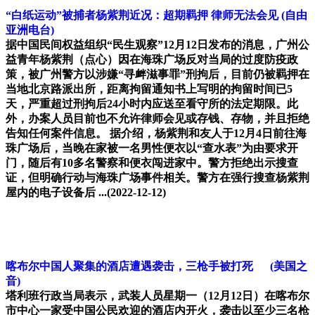
“白纸运动”被捕者杨紫荆近况：超期羁押 律师无法会见 (自由
亚洲电台)
据中国民间权益组织“民生观察”12月12日发布的消息，广州公
益青年杨紫荆（点心）因在海珠广场反对当局的过度防疫政
策，被广州警方以涉嫌“寻衅滋事罪”刑拘后，目前仍被羁押在
当地北京路派出所，距离拘留通知书上写明的拘留时间已5
天，严重超过刑拘后24小时内应送至看守所的法定期限。此
外，办案人员目前也不允许律师会见或存钱、存物，并且拒绝
告知任何案件信息。 据介绍，杨紫荆和友人于12月4日前往海
珠广场后，当晚在家被一名男性便衣以“查水表”为由要求开
门，随后有10多名警察和便衣闯进家中。警方拒绝出示搜查
证，但明确行动与海珠广场事件相关。警方在强行搜查杨紫荆
屋内的电子设备后 ...(2022-12-12)
喀布尔中国人聚集的酒店遭遇袭击，三枪手被打死 (美国之
音)
塔利班行政当局表示，武装人员星期一（12月12日）在喀布尔
市中心一家受中国公民欢迎的酒店内开火，袭击以至少三名枪