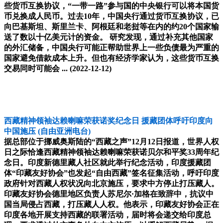
些货币互换协议，“一带一路”参与国的中央银行可以将本国货
币兑换成人民币。过去10年，中国央行通过货币互换协议，已
向巴基斯坦、斯里兰卡、阿根廷和老挝等在内的约20个国家输
送了数以十亿美元计的资金。 研究发现，通过补充其他国家
的外汇储备，中国央行可能正帮助世界上一些负债最为严重的
国家避免借款成本上升。但也有经济学家认为，这些货币互换
交易同时可能会 ...
(2022-12-12)
西藏精神领袖达赖喇嘛荣获诺奖纪念日 援藏团体呼吁印度向
中国施压
(自由亚洲电台)
据总部位于挪威奥斯陆的“西藏之声”12月12日报道，世界人权
日之际恰逢西藏精神领袖达赖喇嘛荣获诺贝尔和平奖33周年纪
念日。印度新德里藏人社区就此举行纪念活动，印度援藏团
体“印藏友好协会”也发起“自由西藏”签名征集活动，呼吁印度
政府针对西藏人权状况向北京施压，要求中方停止打压藏人。
印藏友好协会德里地区负责人苏尼尔·加格在致辞中，抗议中
国当局侵占西藏，打压藏人人权。他表示，印藏友好协会正在
印度各地开展支持西藏的联署活动，届时将会递交给印度总