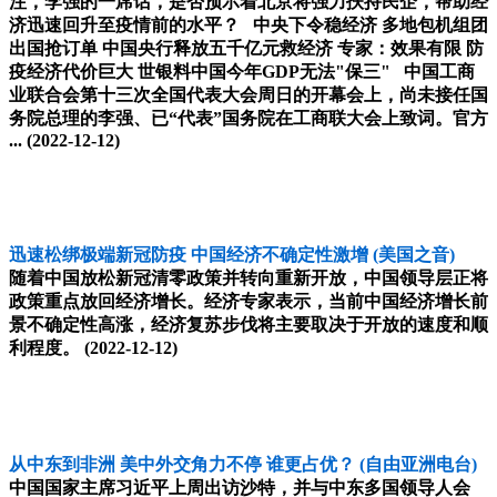
注，李强的一席话，是否预示着北京将强力扶持民企，帮助经
济迅速回升至疫情前的水平？ 中央下令稳经济 多地包机组团
出国抢订单 中国央行释放五千亿元救经济 专家：效果有限 防
疫经济代价巨大 世银料中国今年GDP无法"保三" 中国工商
业联合会第十三次全国代表大会周日的开幕会上，尚未接任国
务院总理的李强、已“代表”国务院在工商联大会上致词。官方
...
(2022-12-12)
迅速松绑极端新冠防疫 中国经济不确定性激增
(美国之音)
随着中国放松新冠清零政策并转向重新开放，中国领导层正将
政策重点放回经济增长。经济专家表示，当前中国经济增长前
景不确定性高涨，经济复苏步伐将主要取决于开放的速度和顺
利程度。
(2022-12-12)
从中东到非洲 美中外交角力不停 谁更占优？
(自由亚洲电台)
中国国家主席习近平上周出访沙特，并与中东多国领导人会