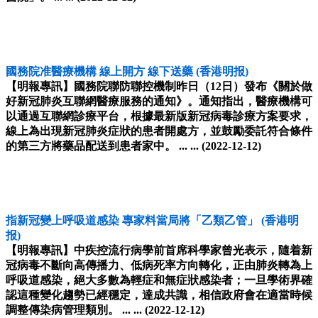
國務院准醫療機構 線上開方 線下送藥
(香港明报)
【明報專訊】國務院聯防聯控機制昨日（12日）發布《關於做
好新冠肺炎互聯網醫療服務的通知》。通知指出，醫療機構可
以通過互聯網診療平台，根據最新版新冠病毒診療方案要求，
線上為出現新冠肺炎症狀的患者開處方，並鼓勵委託符合條件
的第三方將藥品配送到患者家中。 ... ...
(2022-12-12)
指新冠變上呼吸道感染 專家料當局將「乙類乙管」
(香港明
报)
【明報專訊】中疾控流行病學前首席科學家曾光表示，隨着新
冠病毒不斷向高傳播力、低病死率方向轉化，正由肺炎轉為上
呼吸道感染，絕大多數為輕症和無症狀感染者；一旦學術界確
認這種變化趨勢已經穩定，達成共識，相信政府會在適當時候
調整傳染病管理類別。 ... ...
(2022-12-12)