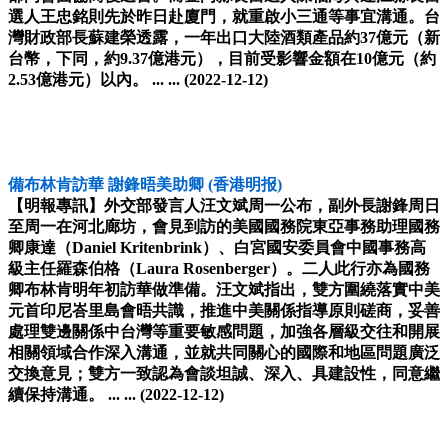
選人王忠銘則先於昨日赴廈門，就重啟小三通等事宜溝通。台
灣財政部長蘇建榮透露，一年出口大陸酒類產品約37億元（新
台幣，下同，約9.37億港元），目前受影響金額在10億元（約
2.53億港元）以內。 ... ...
(2022-12-12)
備布林肯訪華 謝鋒晤美助卿
(香港明报)
【明報專訊】外交部發言人汪文斌周一公布，副外長謝鋒周日
至周一在河北廊坊，會見到訪的美國國務院東亞事務助理國務
卿康達（Daniel Kritenbrink）、白宮國安委員會中國事務高
級主任羅森伯格（Laura Rosenberger）。二人此行亦為國務
卿布林肯明年初訪華做準備。汪文斌指出，雙方圍繞落實中美
元首印尼峇里島會晤共識，推進中美關係指導原則磋商，妥善
處理雙邊關係中台灣等重要敏感問題，加強各層級交往和開展
相關領域合作深入溝通，並就共同關心的國際和地區問題廣泛
交換意見；雙方一致認為會談坦誠、深入、具建設性，同意繼
續保持溝通。 ... ...
(2022-12-12)