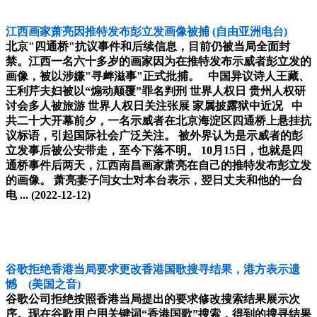
江西画家萧亮因推特发布彭立发画像被捕
(自由亚洲电台)
北京"四通桥"抗议事件和后续信息，目前仍被当局全面封
禁。江西一名六十多岁的画家因为在推特发布示威者彭立发的
画像，被以涉嫌"寻衅滋事"正式批捕。 中国异议诗人王藏、
王利芹夫妇被以“煽动颠覆”罪名判刑 世界人权日 贵州人权研
讨会多人被旅游 世界人权日关注张展 家属披露狱中近况 中
共二十大开幕前夕，一名示威者在北京海淀区四通桥上悬挂抗
议标语，引起国际社会广泛关注。 被外界认为是示威者的彭
立发事后被公安带走，至今下落不明。 10月15日，也就是四
通桥事件后两天，江西南昌画家萧亮在自己的推特发布彭立发
的画像。 萧亮妻子闫女士对本台表示，翌日丈夫和他的一台
电 ...
(2022-12-12)
谷歌拒绝香港当局要求更改香港国歌搜寻结果，港方表示遗
憾
(美国之音)
谷歌公司拒绝按照香港当局提出的要求修改搜索结果展示次
序。现在谷歌用户用关键词“香港国歌”搜索，得到的搜寻结果