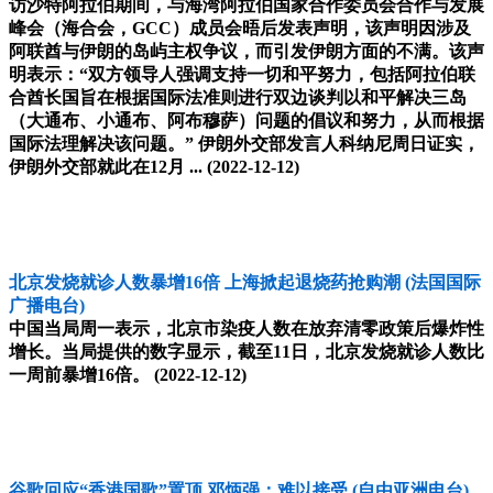
访沙特阿拉伯期间，与海湾阿拉伯国家合作委员会合作与发展
峰会（海合会，GCC）成员会晤后发表声明，该声明因涉及
阿联酋与伊朗的岛屿主权争议，而引发伊朗方面的不满。该声
明表示：“双方领导人强调支持一切和平努力，包括阿拉伯联
合酋长国旨在根据国际法准则进行双边谈判以和平解决三岛
（大通布、小通布、阿布穆萨）问题的倡议和努力，从而根据
国际法理解决该问题。” 伊朗外交部发言人科纳尼周日证实，
伊朗外交部就此在12月 ...
(2022-12-12)
北京发烧就诊人数暴增16倍 上海掀起退烧药抢购潮
(法国国际
广播电台)
中国当局周一表示，北京市染疫人数在放弃清零政策后爆炸性
增长。当局提供的数字显示，截至11日，北京发烧就诊人数比
一周前暴增16倍。
(2022-12-12)
谷歌回应“香港国歌”置顶 邓炳强：难以接受
(自由亚洲电台)