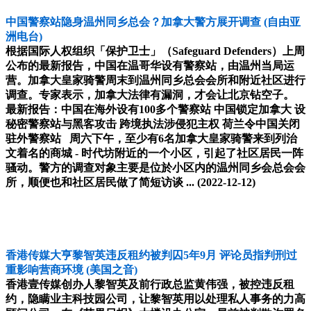
中国警察站隐身温州同乡总会？加拿大警方展开调查
(自由亚
洲电台)
根据国际人权组织「保护卫士」（Safeguard Defenders）上周
公布的最新报告，中国在温哥华设有警察站，由温州当局运
营。加拿大皇家骑警周末到温州同乡总会会所和附近社区进行
调查。专家表示，加拿大法律有漏洞，才会让北京钻空子。
最新报告：中国在海外设有100多个警察站 中国锁定加拿大 设
秘密警察站与黑客攻击 跨境执法涉侵犯主权 荷兰令中国关闭
驻外警察站 周六下午，至少有6名加拿大皇家骑警来到列治
文着名的商城 - 时代坊附近的一个小区，引起了社区居民一阵
骚动。警方的调查对象主要是位於小区内的温州同乡会总会会
所，顺便也和社区居民做了简短访谈 ...
(2022-12-12)
香港传媒大亨黎智英违反租约被判囚5年9月 评论员指判刑过
重影响营商环境
(美国之音)
香港壹传媒创办人黎智英及前行政总监黄伟强，被控违反租
约，隐瞒业主科技园公司，让黎智英用以处理私人事务的力高