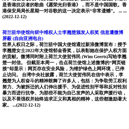
是香港抗议者的歌曲《愿荣光归香港》，而不是中国国歌。香
港保安局局长星期一对谷歌的这一决定表示“非常遗憾”。 ... ...
(2022-12-12)
荷兰驻华使馆向狱中维权人士李翘楚颁发人权奖 信息遭微博
屏蔽 (自由亚洲电台)
世界人权日之际，荷兰驻中国大使馆通过新浪微博宣布：授予
李翘楚女士2022年大使馆郁金香奖，以表彰她在保护人权方面
的贡献。微博同时附上荷兰大使贺伟民 (Wim Geerts)写给李翘
楚一封信。 但截至本周一，击点荷兰使馆上述微博的“网页链
接”却显示：网页存在安全风险，为维护绿色上网环境，已停
止访问。 台湾中央社披露，荷兰大使贺伟民在信中表示，李
翘楚为人权奋斗的精神鼓舞了许多人，包括：为争取劳工权利
努力、为被拆迁的人们伸出援手、为促进性别平等和反对性别
暴力而进行抗争、为那些不能为自己发声的人采取声援行动，
以及不畏强权并始终追求正义和真相的精神，这些都激励著大
家。 ...(2022-12-12)