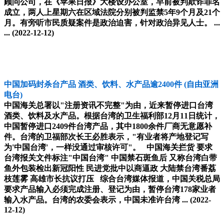
顾问公司，在《苹果日报》大楼设办公室，早前被判欺诈罪名
成立，两人上星期六在区域法院分别被判监禁5年9个月及21个
月。有旁听市民质疑案件是政治迫害，针对政治异见人士。 ...
...
(2022-12-12)
中国加码封杀台产品 酒类、饮料、水产品逾2400件
(自由亚洲
电台)
中国海关总署以"注册资讯不完整"为由，近来暂停进口台湾
酒类、饮料及水产品。根据台湾的卫生福利部12月11日统计，
中国暂停进口2409件台湾产品，其中1800余件厂商无意愿补
件。台湾的卫福部次长王必胜表示，"有业者将产地登记写
为'中国台湾'，一样没通过审核许可"。 中国海关拦货 要求
台湾报关文件标注"中国台湾" 中国禁石斑鱼后 又称台湾白带
鱼外包装检出新冠阳性 民进党批中以商逼政 大陆禁台湾番荔
枝莲雾 高雄市长抗议打压 综合台湾媒体报道，中国关税总局
要求产品输入必须完成注册、登记为由，暂停台湾178家业者
输入水产品。台湾的农委会表示，中国未准许台湾 ...
(2022-
12-12)