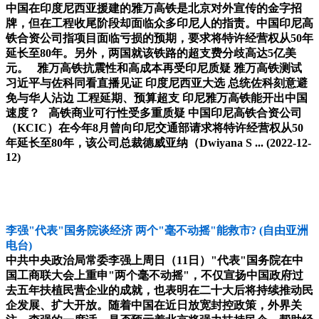
中国在印度尼西亚援建的雅万高铁是北京对外宣传的金字招
牌，但在工程收尾阶段却面临众多印尼人的指责。中国印尼高
铁合资公司指项目面临亏损的预期，要求将特许经营权从50年
延长至80年。另外，两国就该铁路的超支费分歧高达5亿美
元。 雅万高铁抗震性和高成本再受印尼质疑 雅万高铁测试
习近平与佐科同看直播见证 印度尼西亚大选 总统佐科刻意避
免与华人沾边 工程延期、预算超支 印尼雅万高铁能开出中国
速度？ 高铁商业可行性受多重质疑 中国印尼高铁合资公司
（KCIC）在今年8月曾向印尼交通部请求将特许经营权从50
年延长至80年，该公司总裁德威亚纳（Dwiyana S ...
(2022-12-
12)
李强"代表"国务院谈经济 两个"毫不动摇"能救市?
(自由亚洲
电台)
中共中央政治局常委李强上周日（11日）"代表"国务院在中
国工商联大会上重申"两个毫不动摇"，不仅宣扬中国政府过
去五年扶植民营企业的成就，也表明在二十大后将持续推动民
企发展、扩大开放。随着中国在近日放宽封控政策，外界关