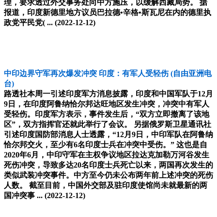
理，要求透过外交事务处向中方施压，以缓解西藏局势。 据
报道，印度新德里地方议员巴拉德•辛格•斯瓦尼在内的德里执
政党平民党( ...
(2022-12-12)
中印边界守军再次爆发冲突 印度：有军人受轻伤
(自由亚洲电
台)
路透社本周一引述印度军方消息披露，印度和中国军队于12月
9日，在印度阿鲁纳恰尔邦达旺地区发生冲突，冲突中有军人
受轻伤。印度军方表示，事件发生后，“双方立即撤离了该地
区”，双方指挥官还就此举行了会议。 另据俄罗斯卫星通讯社
引述印度国防部消息人士透露，“12月9日，中印军队在阿鲁纳
恰尔邦交火，至少有6名印度士兵在冲突中受伤。” 这也是自
2020年6月，中印守军在主权争议地区拉达克加勒万河谷发生
死伤冲突，导致多达20名印度士兵死亡以来，两国再次发生的
类似武装冲突事件。中方至今仍未公布两年前上述冲突的死伤
人数。 截至目前，中国外交部及驻印度使馆尚未就最新的两
国冲突事 ...
(2022-12-12)