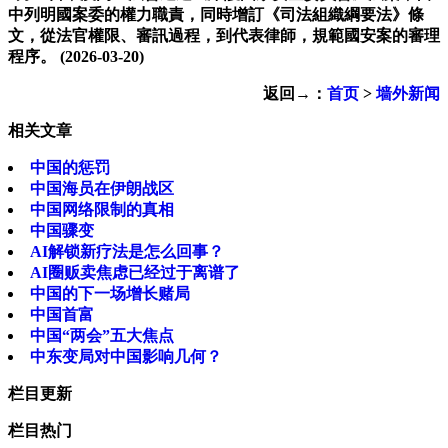
中列明國案委的權力職責，同時增訂《司法組織綱要法》條
文，從法官權限、審訊過程，到代表律師，規範國安案的審理
程序。
(2026-03-20)
返回→：
首页
>
墙外新闻
相关文章
中国的惩罚
中国海员在伊朗战区
中国网络限制的真相
中国骤变
AI解锁新疗法是怎么回事？
AI圈贩卖焦虑已经过于离谱了
中国的下一场增长赌局
中国首富
中国“两会”五大焦点
中东变局对中国影响几何？
栏目更新
栏目热门