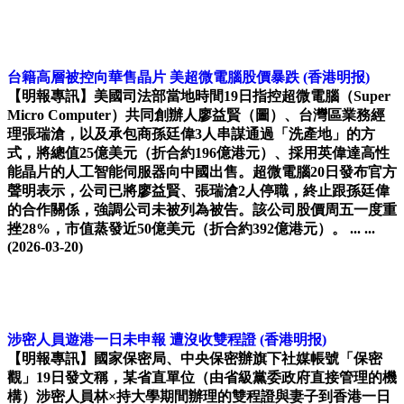
台籍高層被控向華售晶片 美超微電腦股價暴跌
(香港明报)
【明報專訊】美國司法部當地時間19日指控超微電腦（Super
Micro Computer）共同創辦人廖益賢（圖）、台灣區業務經
理張瑞滄，以及承包商孫廷偉3人串謀通過「洗產地」的方
式，將總值25億美元（折合約196億港元）、採用英偉達高性
能晶片的人工智能伺服器向中國出售。超微電腦20日發布官方
聲明表示，公司已將廖益賢、張瑞滄2人停職，終止跟孫廷偉
的合作關係，強調公司未被列為被告。該公司股價周五一度重
挫28%，市值蒸發近50億美元（折合約392億港元）。 ... ...
(2026-03-20)
涉密人員遊港一日未申報 遭沒收雙程證
(香港明报)
【明報專訊】國家保密局、中央保密辦旗下社媒帳號「保密
觀」19日發文稱，某省直單位（由省級黨委政府直接管理的機
構）涉密人員林×持大學期間辦理的雙程證與妻子到香港一日