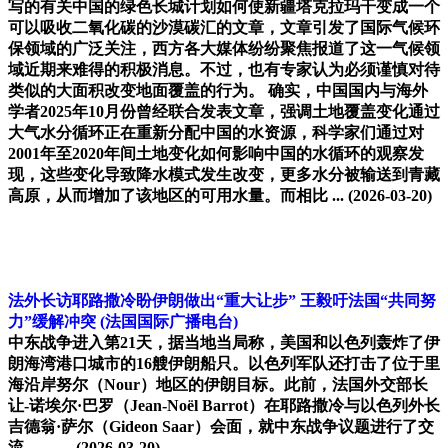
写的有关中国的绿色长城计划如何使新疆塔克拉玛干变成一个
可以吸收二氧化碳的沙漠碳汇的文章，文章引发了国际气候环
保领域的广泛关注，西方各大媒体纷纷聚焦报道了这一气候领
域近期来难得的积极消息。不过，也有专家认为必须谨慎对待
类似的大面积改变地面覆盖的行为。 确实，中国国内与海外
学者2025年10月份曾经联合发表文章，强调土地覆盖变化通过
大气水分循环正在重新分配中国的水资源，科学家们通过对
2001年至2020年间土地变化如何影响中国的水循环的观察发
现，这些变化导致降水模式发生改变，更多水分被输送到青藏
高原，从而增加了该地区的可用水量。而相比 ...
(2026-03-20)
法外长访耶路撒冷盼伊朗做出“重大让步” 王毅吁法国“共同努
力”缓解冲突
(法国国际广播电台)
中东战争进入第21天，据当地当局称，美国和以色列轰炸了伊
朗海湾港口城市的16艘伊朗船只。以色列军队还打击了位于里
海沿岸努尔（Nour）地区的伊朗目标。此前，法国外交部长
让-诺埃尔·巴罗（Jean-Noël Barrot）在耶路撒冷与以色列外长
吉德翁·萨尔（Gideon Saar）会面，就中东战争议题进行了交
流。 ... ...
(2026-03-20)