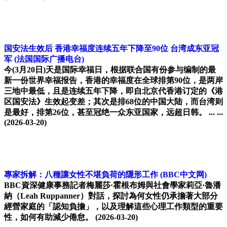
国安法生效后 香港幸福度连续五年下降至90位 台湾成东亚冠
军
(法国国际广播电台)
今(3月20日)天是国际幸福日，根据联合国有份参与编制的最
新一份世界幸福报告，香港的幸福度在全球排第90位，是两岸
三地中最低，且是连续五年下降，即自北京代香港订定的《港
区国安法》生效起变差；其次是排68位的中国大陆，而台湾则
是最好，排第26位，甚至冠绝一众东亚国家，远超日韩。 ... ...
(2026-03-20)
專家拆解：八種讓女性不堪負荷的隱形工作
(BBC中文网)
BBC資深健康事務記者梅麗莎·霍根布姆與社會學家莉亞·魯潘
納（Leah Ruppanner）對話，探討為何女性仍承擔著大部分
經營家庭的「認知負擔」，以及理解這些心理工作類型的重要
性，如何有助減少倦怠。
(2026-03-20)