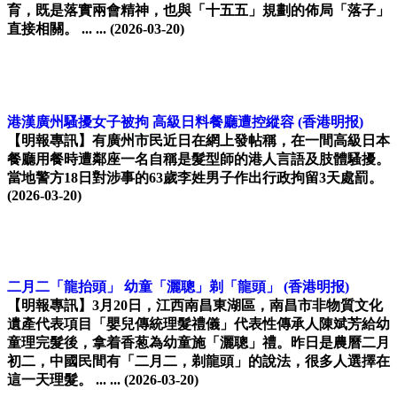
育，既是落實兩會精神，也與「十五五」規劃的佈局「落子」
直接相關。 ... ...
(2026-03-20)
港漢廣州騷擾女子被拘 高級日料餐廳遭控縱容
(香港明报)
【明報專訊】有廣州市民近日在網上發帖稱，在一間高級日本
餐廳用餐時遭鄰座一名自稱是髮型師的港人言語及肢體騷擾。
當地警方18日對涉事的63歲李姓男子作出行政拘留3天處罰。
(2026-03-20)
二月二「龍抬頭」 幼童「灑聰」剃「龍頭」
(香港明报)
【明報專訊】3月20日，江西南昌東湖區，南昌市非物質文化
遺產代表項目「嬰兒傳統理髮禮儀」代表性傳承人陳斌芳給幼
童理完髮後，拿着香葱為幼童施「灑聰」禮。昨日是農曆二月
初二，中國民間有「二月二，剃龍頭」的說法，很多人選擇在
這一天理髮。 ... ...
(2026-03-20)