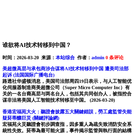
谁欲将AI技术转移到中国？
时间：2026-03-20 来源：
本站综合
作者：
admin
0
条评论
美超微高层与承包商涉合谋将AI技术转移到中国 遭美司法部
起诉
(法国国际广播电台)
路透社华盛顿消息，美国司法部周四19日表示，与人工智能优
化伺服器制造商美超微公司（Super Micro Computer Inc）有
关的一名台裔高层与两名台人，包括其共同创办人，被指控合
谋非法将美国人工智能技术转移至中国。
(2026-03-20)
香港宏福苑大火：聽證會披露五大關鍵錯誤，勞工處監管失能
疑菸蒂釀巨災
(關鍵評論網)
宏福苑火災聽證會初步調查指，因多重人為疏失致消防安全系
統性失效。菸蒂為最可能火源，事件揭示監管與執行面的結構