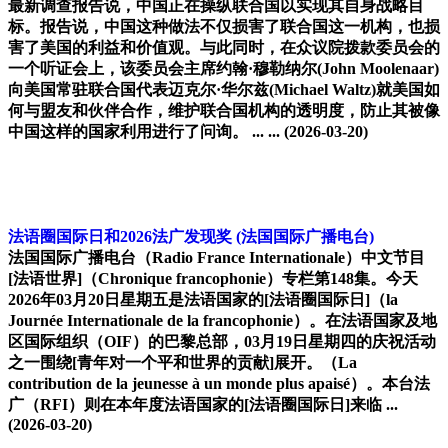
最新调查报告说，中国正在操纵联合国以实现其自身战略目
标。报告说，中国这种做法不仅损害了联合国这一机构，也损
害了美国的利益和价值观。与此同时，在众议院拨款委员会的
一个听证会上，该委员会主席约翰·穆勒纳尔(John Moolenaar)
向美国常驻联合国代表迈克尔·华尔兹(Michael Waltz)就美国如
何与盟友和伙伴合作，维护联合国机构的透明度，防止其被像
中国这样的国家利用进行了问询。 ... ...
(2026-03-20)
法语圈国际日和2026法广发现奖
(法国国际广播电台)
法国国际广播电台（Radio France Internationale）中文节目
[法语世界]（Chronique francophonie）专栏第148集。今天
2026年03月20日星期五是法语国家的[法语圈国际日]（la
Journée Internationale de la francophonie）。在法语国家及地
区国际组织（OIF）的巴黎总部，03月19日星期四的庆祝活动
之一围绕[青年对一个平和世界的贡献]展开。（La
contribution de la jeunesse à un monde plus apaisé）。本台法
广（RFI）则在本年度法语国家的[法语圈国际日]来临 ...
(2026-03-20)