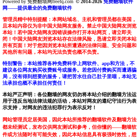
Powered by 免费翻墙网freefq.com
© 2014-2026
免费翻墙软件
网——提供最全的免费翻墙软件
管理员精中特别提醒：本网站域名、主机和管理员都在美国，
且本站内容仅为非中国大陆网友服务。禁止中国大陆网友浏览
本站！若中国大陆网友因错误操作打开本站网页，请立即关
闭！中国大陆网友浏览本站存在法律风险，恳请立即关闭本站
所有页面！对于您因浏览本站所遭遇的法律问题、安全问题和
其他所有问题，本站均无法负责也概不负责。
特别警告：本站推荐各种免费科学上网软件、app和方法，不
建议各位网友购买收费账号或服务。若您因付费购买而遭遇骗
局，没有得到想要的服务，请把苦水往自己肚子里咽，本站无
法承担也概不承担任何责任！
本站严正声明：各位翻墙的网友切勿将本站介绍的翻墙方法运
用于违反当地法律法规的活动，本站对网友的遵纪守法行为表
示支持，对网友的违法犯罪行为表示反对！
网站管理员定居美国，因此本站所推荐的翻墙软件及翻墙方法
都未经测试，发布仅供网友测试和参考，但你懂的——翻墙软
件或方法随时有可能失效，因此本站信息具有极强时效性，想