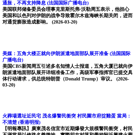
通胀，不再支持降息
(法国国际广播电台)
美国联邦储备委员会理事克里斯托弗·沃勒周五表示，他担心
美国和以色列对伊朗的战争导致霍尔木兹海峡长期关闭，进而
对通货膨胀造成影响。
(2026-03-20)
美媒：五角大楼正就向伊朗派遣地面部队展开准备
(法国国际
广播电台)
美国CBS新闻周五引述多名知情人士报道，五角大厦已就向伊
朗派遣地面部队展开详细准备工作，高级军事指挥官已提交具
体行动请求，供总统特朗普（Donald Trump）审议。
(2026-
03-20)
火葬場選址近民宅 茂名爆警民衝突 村民圍市府掟雞蛋 當局：
不清楚
(香港明报)
【明報專訊】廣東茂名信宜市近期爆發大規模警民衝突，村民
不滿當局以修路名義徵地，實際卻在村落和學校附近興建火葬