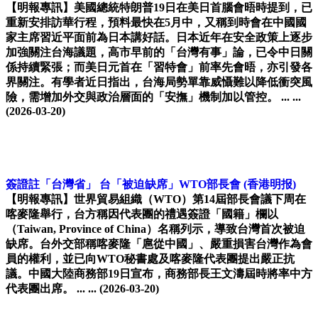
【明報專訊】美國總統特朗普19日在美日首腦會晤時提到，已
重新安排訪華行程，預料最快在5月中，又稱到時會在中國國
家主席習近平面前為日本講好話。日本近年在安全政策上逐步
加強關注台海議題，高市早前的「台灣有事」論，已令中日關
係持續緊張；而美日元首在「習特會」前率先會晤，亦引發各
界關注。有學者近日指出，台海局勢單靠威懾難以降低衝突風
險，需增加外交與政治層面的「安撫」機制加以管控。 ... ...
(2026-03-20)
簽證註「台灣省」 台「被迫缺席」WTO部長會
(香港明报)
【明報專訊】世界貿易組織（WTO）第14屆部長會議下周在
喀麥隆舉行，台方稱因代表團的禮遇簽證「國籍」欄以
（Taiwan, Province of China）名稱列示，導致台灣首次被迫
缺席。台外交部稱喀麥隆「扈從中國」、嚴重損害台灣作為會
員的權利，並已向WTO秘書處及喀麥隆代表團提出嚴正抗
議。中國大陸商務部19日宣布，商務部長王文濤屆時將率中方
代表團出席。 ... ...
(2026-03-20)