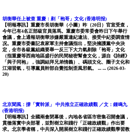
胡衡華任上被查 重慶：剷「袍哥」文化
(香港明报)
【明報專訊】重慶市長胡衡華（小圖）昨（20日）官宣受查，
今年已有4名正部級官員落馬。重慶市委常委會昨日下午舉行
會議，會上通報胡衡華涉嫌嚴重違紀違法、接受中紀委調查情
况。重慶市委書記袁家軍主持會議指出，堅決擁護黨中央決
定，全市各級黨組織要舉一反三下大力氣剷除「袍哥」文化
（指重慶等西南地區盛行的民間秘密幫會文化，源自《詩經》
「與子同袍」，強調結拜兄弟情義）、碼頭文化、圈子文化和
江湖習氣，引導黨員幹部自覺抵制歪風邪氣。 ... ...
(2026-03-
20)
北京聞風：撐「實幹派」 中共推立正確政績觀 ／文：鍾鳴九
(香港明报)
【明報專訊】全國兩會閉幕後，內地各省區市密集召開會議，
貫徹落實中央部署，並對樹立和踐行「正確政績觀」作出要
求。北京學者稱，中共深入開展樹立和踐行正確政績觀學習教