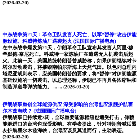
(2026-03-20)
中东战争第21天：革命卫队发言人死亡、以军“暂停”攻击伊能
源设施、科威特炼油厂遇袭起火
(法国国际广播电台)
在中东战争爆发第21天，伊朗革命卫队宣布其发言人阿里·穆
罕默德·奈尼死亡。科威特一家炼油厂在遭遇无人机袭击后起
火。此前一天，美国总统特朗普曾威胁称，如果伊朗继续对卡
塔尔发动袭击，将摧毁南帕尔斯海上天然气田。以色列总理内
塔尼亚胡则表示，应美国特朗普的要求，将“暂停”对伊朗能源
基础设施的一切袭击。以总理还称，伊朗已不再具备浓缩铀和
制造弹道导弹的能力。 ... ...
(2026-03-20)
伊朗战事重创全球能源供应 深受影响的台湾也应派舰护航霍
尔木兹海峡？
(法国国际广播电台)
伊朗战事已持续近3周，全球重要能源枢纽也遭受打击，仰赖
能源进口的台湾也深受影响。有学者提出，针对特朗普喊话盟
友护航霍尔木兹海峡，台湾应该反其道而行，主动表态。
(2026-03-20)