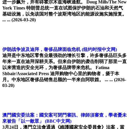
进一步飙升，并有碍霍尔木兹海峡通航。 Doug Mills/The New
York Times 特朗普总统一直在试图保护伊朗的石油和天然气
基础设施，以免该国对整个波斯湾地区的能源设施实施报复。
... ...
(2026-03-20)
伊朗战争波及迪拜，奢侈品牌面临危机
(纽约时报中文网)
迪拜是中东地区零售业最强劲的增长引擎，许多奢侈品巨头多
年来一直在迪拜深耕关系。但来自伊朗的袭击削弱了那里一直
以来营造的安全光环，为奢侈品牌带来危机。 Fatima
Shbair/Associated Press 迪拜购物中心里的购物者，摄于本
月。中东地区奢侈品销售总额的一半来自阿联酋。 ... ...
(2026-
03-20)
澳門國安委法案：國安案可閉門審訊、律師須審查，學者憂未
來被告「以一敵眾」
(BBC中文网)
3月24日，澳門立法會通過《維護國家安全委員會》法案，當