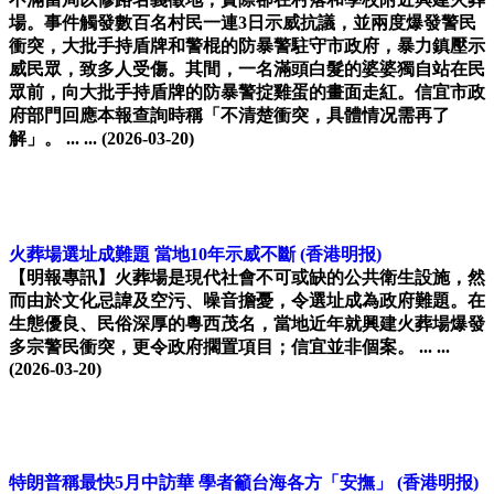
場。事件觸發數百名村民一連3日示威抗議，並兩度爆發警民
衝突，大批手持盾牌和警棍的防暴警駐守市政府，暴力鎮壓示
威民眾，致多人受傷。其間，一名滿頭白髮的婆婆獨自站在民
眾前，向大批手持盾牌的防暴警掟雞蛋的畫面走紅。信宜市政
府部門回應本報查詢時稱「不清楚衝突，具體情况需再了
解」。 ... ...
(2026-03-20)
火葬場選址成難題 當地10年示威不斷
(香港明报)
【明報專訊】火葬場是現代社會不可或缺的公共衛生設施，然
而由於文化忌諱及空污、噪音擔憂，令選址成為政府難題。在
生態優良、民俗深厚的粵西茂名，當地近年就興建火葬場爆發
多宗警民衝突，更令政府擱置項目；信宜並非個案。 ... ...
(2026-03-20)
特朗普稱最快5月中訪華 學者籲台海各方「安撫」
(香港明报)