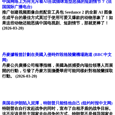
中国网络上为何充斥着AI合成猫咪造型恶搞的短剧情节？
(法
国国际广播电台)
推广创建视频图像自然配音工具包 Seedance 2 的全新 AI 图像
生成平台的最佳方式莫过于使用可爱又爆款的动物形象了！如
果这些动物还能恶搞中国电视剧、短剧情节，那就更棒了！
(2026-03-20)
丹麥據報曾計劃在美國入侵時炸毀格陵蘭機場跑道
(BBC中文
网)
丹麥公共廣播公司報導指稱，美國為抓捕委內瑞拉領導人而展
開的行動，引發了丹麥方面擔憂華府可能同樣針對格陵蘭採取
行動。
(2026-03-20)
美国在伊朗陷入泥潭，特朗普只能怪他自己
(纽约时报中文网)
特朗普在自行发起战争的同时，宣布了自相矛盾的战争目标。
这不应该是民主国家走向战争的方式。特朗普不是领导国家走