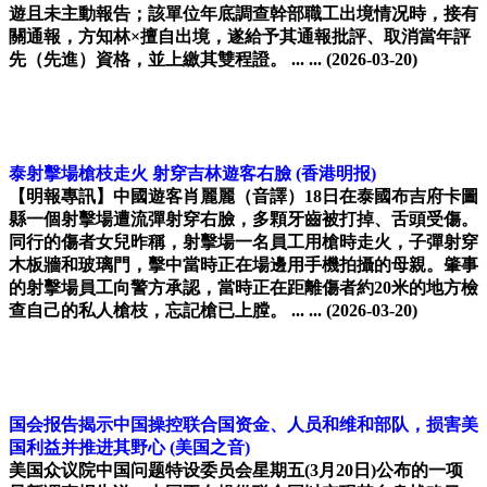
遊且未主動報告；該單位年底調查幹部職工出境情况時，接有
關通報，方知林×擅自出境，遂給予其通報批評、取消當年評
先（先進）資格，並上繳其雙程證。 ... ...
(2026-03-20)
泰射擊場槍枝走火 射穿吉林遊客右臉
(香港明报)
【明報專訊】中國遊客肖麗麗（音譯）18日在泰國布吉府卡圖
縣一個射擊場遭流彈射穿右臉，多顆牙齒被打掉、舌頭受傷。
同行的傷者女兒昨稱，射擊場一名員工用槍時走火，子彈射穿
木板牆和玻璃門，擊中當時正在場邊用手機拍攝的母親。肇事
的射擊場員工向警方承認，當時正在距離傷者約20米的地方檢
查自己的私人槍枝，忘記槍已上膛。 ... ...
(2026-03-20)
国会报告揭示中国操控联合国资金、人员和维和部队，损害美
国利益并推进其野心
(美国之音)
美国众议院中国问题特设委员会星期五(3月20日)公布的一项