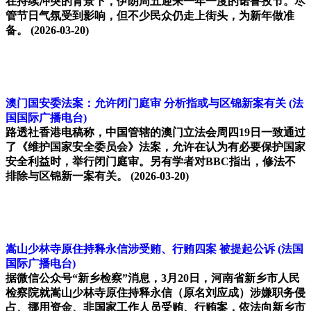
在持续冲突的背景下，伊朗周五迎来一年一度的诺鲁孜节。尽
管节日气氛受到影响，但不少民众仍走上街头，为新年做准
备。
(2026-03-20)
澳门国安委法案：允许闭门庭审 分析指或与区锦新案有关
(法
国国际广播电台)
路透社香港电稿称，中国管辖的澳门立法会周四19日一致通过
了《维护国家安全委员会》法案，允许在认为有必要保护国家
安全利益时，举行闭门庭审。另有学者对BBC指出，修法不
排除与区锦新一案有关。
(2026-03-20)
嵩山少林寺原住持释永信涉受贿、行贿四案 被提起公诉
(法国
国际广播电台)
据微信公众号“新乡检察”消息，3月20日，河南省新乡市人民
检察院就嵩山少林寺原住持释永信（原名刘应成）涉嫌职务侵
占、挪用资金、非国家工作人员受贿、行贿案，依法向新乡市