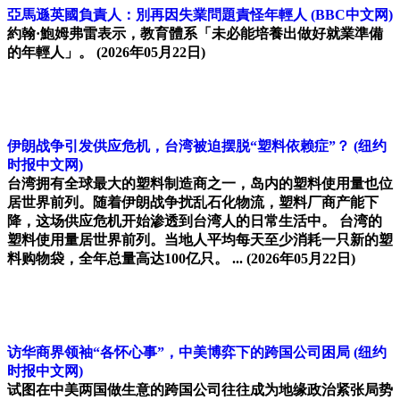
亞馬遜英國負責人：別再因失業問題責怪年輕人
(BBC中文网)
約翰·鮑姆弗雷表示，教育體系「未必能培養出做好就業準備
的年輕人」。
(2026年05月22日)
伊朗战争引发供应危机，台湾被迫摆脱“塑料依赖症”？
(纽约
时报中文网)
台湾拥有全球最大的塑料制造商之一，岛内的塑料使用量也位
居世界前列。随着伊朗战争扰乱石化物流，塑料厂商产能下
降，这场供应危机开始渗透到台湾人的日常生活中。 台湾的
塑料使用量居世界前列。当地人平均每天至少消耗一只新的塑
料购物袋，全年总量高达100亿只。 ...
(2026年05月22日)
访华商界领袖“各怀心事”，中美博弈下的跨国公司困局
(纽约
时报中文网)
试图在中美两国做生意的跨国公司往往成为地缘政治紧张局势