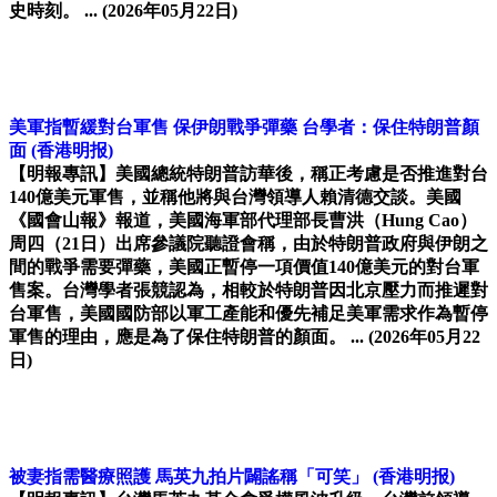
史時刻。 ...
(2026年05月22日)
美軍指暫緩對台軍售 保伊朗戰爭彈藥 台學者：保住特朗普顏
面
(香港明报)
【明報專訊】美國總統特朗普訪華後，稱正考慮是否推進對台
140億美元軍售，並稱他將與台灣領導人賴清德交談。美國
《國會山報》報道，美國海軍部代理部長曹洪（Hung Cao）
周四（21日）出席參議院聽證會稱，由於特朗普政府與伊朗之
間的戰爭需要彈藥，美國正暫停一項價值140億美元的對台軍
售案。台灣學者張競認為，相較於特朗普因北京壓力而推遲對
台軍售，美國國防部以軍工產能和優先補足美軍需求作為暫停
軍售的理由，應是為了保住特朗普的顏面。 ...
(2026年05月22
日)
被妻指需醫療照護 馬英九拍片闢謠稱「可笑」
(香港明报)