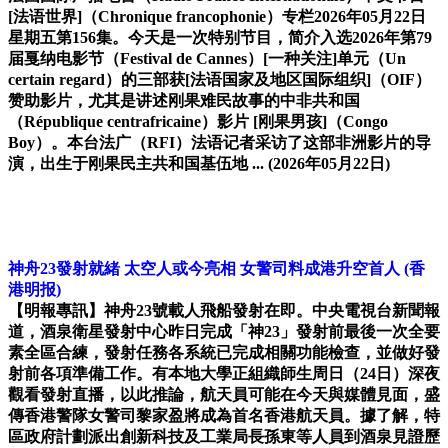
[法语世界]（Chronique francophonie）专栏2026年05月22日
星期五第156集。今天是一次特别节目，简介入选2026年第79
届戛纳电影节（Festival de Cannes）[一种关注]单元（Un
certain regard）的三部获[法语国家及地区国际组织]（OIF）
赞助影片，尤其是讲述刚果难民故事的中非共和国
（République centrafricaine）影片 [刚果男孩]（Congo
Boy）。本台法广（RFI）法语记者采访了这部非洲影片的导
演，出生于刚果民主共和国基伍地 ...
(2026年05月22日)
神舟23發射就緒 太空人或今亮相 女警司料成港升空首人
(香
港明报)
【明報專訊】神舟23號載人飛船發射在即。中央電視台新聞報
道，酒泉衛星發射中心昨日完成「神23」發射前最後一次全要
素全區合練，發射任務各系統已完成相關功能檢查，並做好發
射前各項準備工作。有本地大學正組織師生周日（24日）深夜
觀看發射直播，以此推論，航天員可能在今天與媒體見面，盛
傳香港警隊女警司黎家盈將成為首名香港航天員。據了解，特
區政府計劃派出創新科技及工業局長孫東等人員到酒泉見證歷