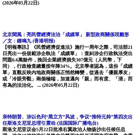
(2026年05月22日)
北京聞風：亮民營經濟法治「成績單」 新型政商關係現雛形
／文：鍾鳴九
(香港明报)
【明報專訊】《民營經濟促進法》施行一周年之際，司法部21
日亮出一份規範涉企執法「成績單」：查糾涉企行政執法突出
問題6.6萬餘件，挽回企業經濟損失307億元（人民幣，下
同），行政檢查總量按年降34%。北京學者認為，這份「成績
單」直觀反映內地政商關係正悄然轉變，從過去「優親厚友」
或「冷眼旁觀」兩個極端，加速邁向「親」而有度、「清」而
有為的法治化。 ...
(2026年05月22日)
亲特朗普、涉以色列“黑立方”风波，争议“推特元帅”第四次出
任斯洛文尼亚总理引震动
(法国国际广播电台)
斯洛文尼亚议会5月22日批准右翼政治人物扬沙出任候任总