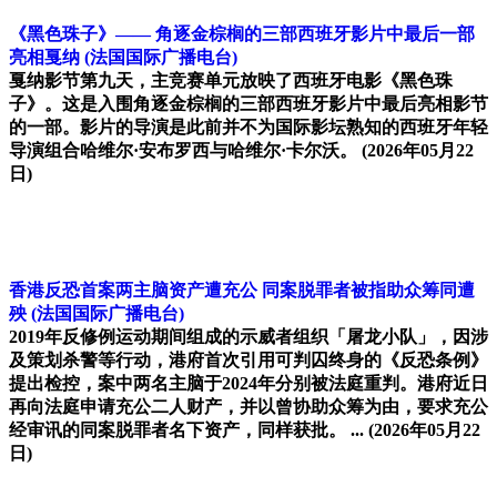
《黑色珠子》—— 角逐金棕榈的三部西班牙影片中最后一部
亮相戛纳
(法国国际广播电台)
戛纳影节第九天，主竞赛单元放映了西班牙电影《黑色珠
子》。这是入围角逐金棕榈的三部西班牙影片中最后亮相影节
的一部。影片的导演是此前并不为国际影坛熟知的西班牙年轻
导演组合哈维尔·安布罗西与哈维尔·卡尔沃。
(2026年05月22
日)
香港反恐首案两主脑资产遭充公 同案脱罪者被指助众筹同遭
殃
(法国国际广播电台)
2019年反修例运动期间组成的示威者组织「屠龙小队」，因涉
及策划杀警等行动，港府首次引用可判囚终身的《反恐条例》
提出检控，案中两名主脑于2024年分别被法庭重判。港府近日
再向法庭申请充公二人财产，并以曾协助众筹为由，要求充公
经审讯的同案脱罪者名下资产，同样获批。 ...
(2026年05月22
日)