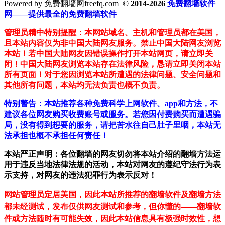
Powered by 免费翻墙网freefq.com
© 2014-2026
免费翻墙软件
网——提供最全的免费翻墙软件
管理员精中特别提醒：本网站域名、主机和管理员都在美国，
且本站内容仅为非中国大陆网友服务。禁止中国大陆网友浏览
本站！若中国大陆网友因错误操作打开本站网页，请立即关
闭！中国大陆网友浏览本站存在法律风险，恳请立即关闭本站
所有页面！对于您因浏览本站所遭遇的法律问题、安全问题和
其他所有问题，本站均无法负责也概不负责。
特别警告：本站推荐各种免费科学上网软件、app和方法，不
建议各位网友购买收费账号或服务。若您因付费购买而遭遇骗
局，没有得到想要的服务，请把苦水往自己肚子里咽，本站无
法承担也概不承担任何责任！
本站严正声明：各位翻墙的网友切勿将本站介绍的翻墙方法运
用于违反当地法律法规的活动，本站对网友的遵纪守法行为表
示支持，对网友的违法犯罪行为表示反对！
网站管理员定居美国，因此本站所推荐的翻墙软件及翻墙方法
都未经测试，发布仅供网友测试和参考，但你懂的——翻墙软
件或方法随时有可能失效，因此本站信息具有极强时效性，想