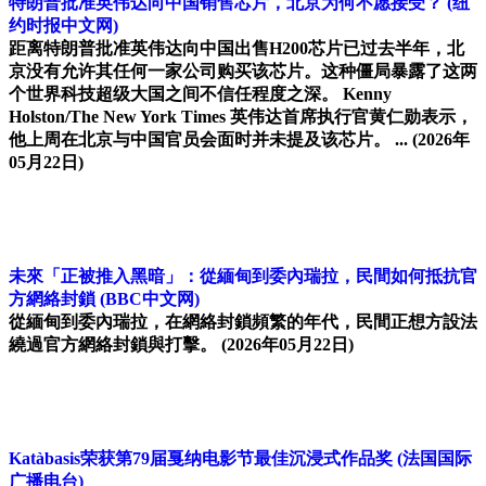
特朗普批准英伟达向中国销售芯片，北京为何不愿接受？
(纽
约时报中文网)
距离特朗普批准英伟达向中国出售H200芯片已过去半年，北
京没有允许其任何一家公司购买该芯片。这种僵局暴露了这两
个世界科技超级大国之间不信任程度之深。 Kenny
Holston/The New York Times 英伟达首席执行官黄仁勋表示，
他上周在北京与中国官员会面时并未提及该芯片。 ...
(2026年
05月22日)
未來「正被推入黑暗」：從緬甸到委內瑞拉，民間如何抵抗官
方網絡封鎖
(BBC中文网)
從緬甸到委內瑞拉，在網絡封鎖頻繁的年代，民間正想方設法
繞過官方網絡封鎖與打擊。
(2026年05月22日)
Katàbasis荣获第79届戛纳电影节最佳沉浸式作品奖
(法国国际
广播电台)