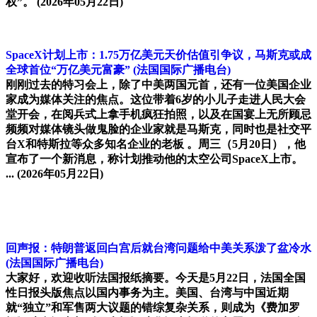
权”。
(2026年05月22日)
SpaceX计划上市：1.75万亿美元天价估值引争议，马斯克或成
全球首位“万亿美元富豪”
(法国国际广播电台)
刚刚过去的特习会上，除了中美两国元首，还有一位美国企业
家成为媒体关注的焦点。这位带着6岁的小儿子走进人民大会
堂开会，在阅兵式上拿手机疯狂拍照，以及在国宴上无所顾忌
频频对媒体镜头做鬼脸的企业家就是马斯克，同时也是社交平
台X和特斯拉等众多知名企业的老板 。周三（5月20日），他
宣布了一个新消息，称计划推动他的太空公司SpaceX上市。
...
(2026年05月22日)
回声报：特朗普返回白宫后就台湾问题给中美关系泼了盆冷水
(法国国际广播电台)
大家好，欢迎收听法国报纸摘要。今天是5月22日，法国全国
性日报头版焦点以国内事务为主。美国、台湾与中国近期
就“独立”和军售两大议题的错综复杂关系，则成为《费加罗