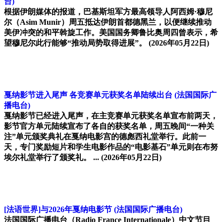
台)
根据伊朗媒体的报道，巴基斯坦军方最高领导人阿西姆·穆尼
尔（Asim Munir）周五抵达伊朗首都德黑兰，以便继续推动
美伊冲突的和平斡旋工作。美国国务卿鲁比奥周四曾表示，希
望穆尼尔此行能够“推动局势取得进展”。
(2026年05月22日)
戛纳影节进入尾声 各竞赛单元获奖名单陆续出台
(法国国际广
播电台)
戛纳影节已经进入尾声，在主竞赛单元获奖名单宣布前两天，
影节官方单元陆续宣布了各自的获奖名单，周五晚间“一种关
注”单元颁奖典礼在戛纳电影宫的德彪西礼堂举行。此前一
天，专门奖励短片和学生电影作品的“电影基石”单元则在布努
埃尔礼堂举行了颁奖礼。 ...
(2026年05月22日)
[法语世界]与2026年戛纳电影节
(法国国际广播电台)
法国国际广播电台（Radio France Internationale）中文节目