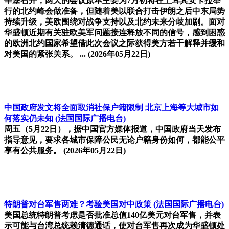
辛堡召开，两天的会议原本主要为7月初将在土耳其安卡拉举
行的北约峰会做准备，但随着美以联合打击伊朗之后中东局势
持续升级，美欧围绕对战争支持以及北约未来分歧加剧。面对
华盛顿近期有关驻欧美军问题接连释放不同的信号，感到困惑
的欧洲北约国家希望借此次会议之际获得美方若干解释并缓和
对美国的紧张关系。 ...
(2026年05月22日)
中国政府发文将全面取消社保户籍限制 北京上海等大城市如
何落实仍未知
(法国国际广播电台)
周五（5月22日），据中国官方媒体报道，中国政府当天发布
指导意见，要求各城市保障公民无论户籍身份如何，都能公平
享有公共服务。
(2026年05月22日)
特朗普对台军售两难？考验美国对中政策
(法国国际广播电台)
美国总统特朗普考虑是否批准总值140亿美元对台军售，并表
示可能与台湾总统赖清德通话，使对台军售再次成为华盛顿处