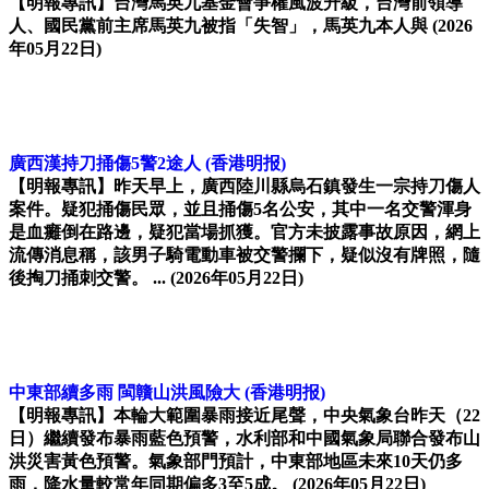
【明報專訊】台灣馬英九基金會爭權風波升級，台灣前領導
人、國民黨前主席馬英九被指「失智」，馬英九本人與
(2026
年05月22日)
廣西漢持刀捅傷5警2途人
(香港明报)
【明報專訊】昨天早上，廣西陸川縣烏石鎮發生一宗持刀傷人
案件。疑犯捅傷民眾，並且捅傷5名公安，其中一名交警渾身
是血癱倒在路邊，疑犯當場抓獲。官方未披露事故原因，網上
流傳消息稱，該男子騎電動車被交警攔下，疑似沒有牌照，隨
後掏刀捅刺交警。 ...
(2026年05月22日)
中東部續多雨 閩贛山洪風險大
(香港明报)
【明報專訊】本輪大範圍暴雨接近尾聲，中央氣象台昨天（22
日）繼續發布暴雨藍色預警，水利部和中國氣象局聯合發布山
洪災害黃色預警。氣象部門預計，中東部地區未來10天仍多
雨，降水量較常年同期偏多3至5成。
(2026年05月22日)