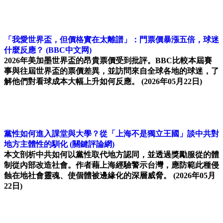
「我愛世界盃，但價格實在太離譜」：門票價暴漲五倍，球迷
什麼反應？
(BBC中文网)
2026年美加墨世界盃的昂貴票價受到批評。BBC比較本屆賽
事與往屆世界盃的票價差異，並訪問來自全球各地的球迷，了
解他們對看球成本大幅上升如何反應。
(2026年05月22日)
黨性如何進入課堂與大學？從「上海不是獨立王國」談中共對
地方主體性的馴化
(關鍵評論網)
本文剖析中共如何以黨性取代地方認同，並透過獎勵服從的體
制從內部改造社會。作者藉上海經驗警示台灣，應防範此種侵
蝕在地社會靈魂、使個體被邊緣化的深層威脅。
(2026年05月
22日)