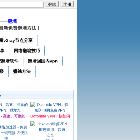
——
翻墙
最新免费翻墙方法！
费v2ray节点分享
分享
网络翻墙技巧
费翻墙软件
翻墙回国内vpn
楼
赚钱方法
讯
N - 高速、可靠的
Octohide VPN：快如闪