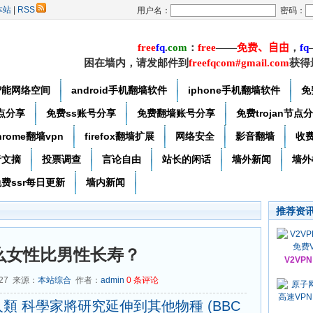
本站
|
RSS
用户名：
密码：
free
f
q
.
com
：
free
——
免费
、自由
，
f
q
困在墙内，请发邮件到
freefqcom#gmail.com
获得
智能网络空间
android手机翻墙软件
iphone手机翻墙软件
免
节点分享
免费ss账号分享
免费翻墙账号分享
免费trojan节点
hrome翻墙vpn
firefox翻墙扩展
网络安全
影音翻墙
收
者文摘
投票调查
言论自由
站长的闲话
墙外新闻
墙外
费ssr每日更新
墙内新闻
推荐资
么女性比男性长寿？
V2VP
-27 来源：
本站综合
作者：
admin
0
条评论
類 科學家將研究延伸到其他物種
(BBC