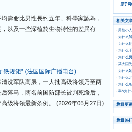
原子网络
平均壽命比男性長約五年。科學家認為，
相关文
異，以及一些深植於生物特性的差異有
男性小
为什么
为什么
为什么
为什么
某大国为
“铁规矩”
(法国国际广播电台)
为什么
为什么
举清洗军队高层，一大批高级将领乃至两
为什么
牢A为什
先后落马，两名前国防部长被判死缓后，
管高级将领最新条例。
(2026年05月27日)
栏目更
栏目热