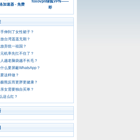
foxovpn绿狐VPN——
加速器 - 免费
即
章
人手伸到了女性裙子？
解放台湾遥遥无期？
他放弃统一祖国？
千元机率先扛不住了？
男人越老脑袋越不长毛？
什么要屏蔽WhatsApp？
她要这样做？
北极熊反而更胖更健康？
相亲女需要独自买单？
么这么红？
新
门