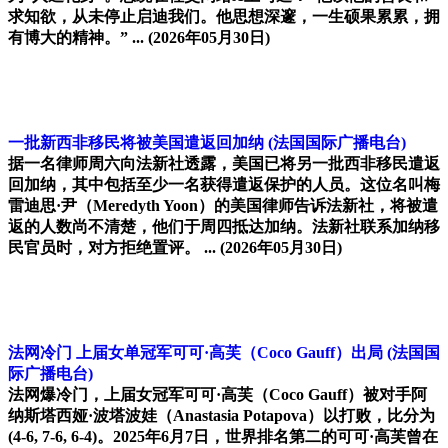
求知欲，从未停止启迪我们。他思想深邃，一生硕果累累，拥
有博大的精神。” ...
(2026年05月30日)
一批新西非移民将被美国遣返回加纳
(法国国际广播电台)
据一名律师周六向法新社透露，美国已将另一批西非移民遣返
回加纳，其中包括至少一名获得遣返保护的人员。这位名叫梅
雷迪思·尹（Meredyth Yoon）的美国律师告诉法新社，将被遣
返的人数尚不清楚，他们于周四抵达加纳。法新社联系加纳移
民官员时，对方拒绝置评。 ...
(2026年05月30日)
法网冷门 上届女单冠军可可·高芙（Coco Gauff）出局
(法国国
际广播电台)
法网爆冷门，上届女冠军可可·高芙（Coco Gauff）被对手阿
纳斯塔西娅·波塔波娃（Anastasia Potapova）以打败，比分为
(4-6, 7-6, 6-4)。2025年6月7日，世界排名第二的可可·高芙曾在