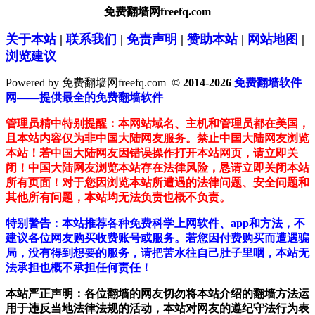
免费翻墙网freefq.com
关于本站
|
联系我们
|
免责声明
|
赞助本站
|
网站地图
|
浏览建议
Powered by 免费翻墙网freefq.com
© 2014-2026
免费翻墙软件
网——提供最全的免费翻墙软件
管理员精中特别提醒：本网站域名、主机和管理员都在美国，
且本站内容仅为非中国大陆网友服务。禁止中国大陆网友浏览
本站！若中国大陆网友因错误操作打开本站网页，请立即关
闭！中国大陆网友浏览本站存在法律风险，恳请立即关闭本站
所有页面！对于您因浏览本站所遭遇的法律问题、安全问题和
其他所有问题，本站均无法负责也概不负责。
特别警告：本站推荐各种免费科学上网软件、app和方法，不
建议各位网友购买收费账号或服务。若您因付费购买而遭遇骗
局，没有得到想要的服务，请把苦水往自己肚子里咽，本站无
法承担也概不承担任何责任！
本站严正声明：各位翻墙的网友切勿将本站介绍的翻墙方法运
用于违反当地法律法规的活动，本站对网友的遵纪守法行为表