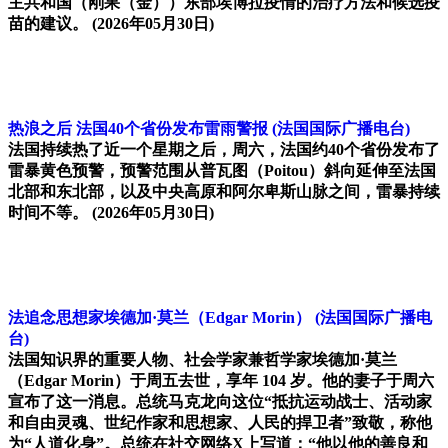
主共和国（刚果（金））东部埃博拉疫情的治疗方法和候选疫
苗的建议。
(2026年05月30日)
热浪之后 法国40个省份发布雷雨警报
(法国国际广播电台)
法国持续热了近一个星期之后，周六，法国约40个省份发布了
雷暴黄色预警，预警范围从普瓦图（Poitou）斜向延伸至法国
北部和东北部，以及中央高原和阿尔卑斯山脉之间，雷暴持续
时间不等。
(2026年05月30日)
法追念思想家埃德加·莫兰（Edgar Morin）
(法国国际广播电
台)
法国知识界的重要人物、社会学家兼哲学家埃德加·莫兰
（Edgar Morin）于周五去世，享年 104 岁。他的妻子于周六
宣布了这一消息。总统马克龙向这位“抵抗运动战士、活动家
和自由灵魂、世纪作家和思想家、人民的捍卫者”致敬，称他
为“人道化身”。总统在社交网络X上写道：“他以他的善良和