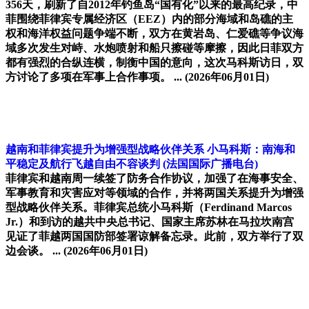
356天，刷新了自2012年钓鱼岛“国有化”以来的最高纪录，中
菲围绕菲律宾专属经济区（EEZ）内的部分海域和岛礁的主
权和海洋权益问题争端不断，双方在黄岩岛、仁爱礁等争议海
域多次发生对峙、水炮喷射和船只擦碰等摩擦，因此日菲双方
都有强烈的合纵连横，制衡中国的意向，这次马科斯访日，双
方讨论了多项在军事上合作事项。 ...
(2026年06月01日)
越南和菲律宾提升为增强型战略伙伴关系 小马科斯：南海和
平稳定及航行飞越自由不容谈判
(法国国际广播电台)
菲律宾和越南周一续签了防务合作协议，加强了在海事安全、
军事教育和灾害应对等领域的合作，并将两国关系提升为增强
型战略伙伴关系。菲律宾总统小马科斯（Ferdinand Marcos
Jr.）和到访的越共中央总书记、国家主席苏林在马拉坎南宫
见证了菲越两国国防部签署谅解备忘录。此前，双方举行了双
边会谈。 ...
(2026年06月01日)