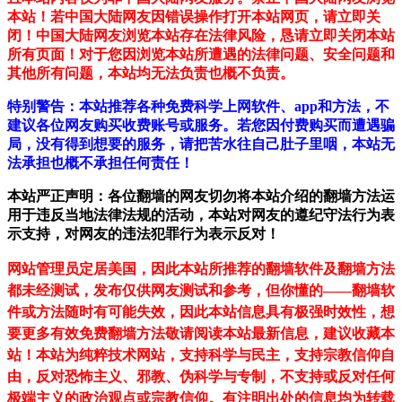
本站！若中国大陆网友因错误操作打开本站网页，请立即关
闭！中国大陆网友浏览本站存在法律风险，恳请立即关闭本站
所有页面！对于您因浏览本站所遭遇的法律问题、安全问题和
其他所有问题，本站均无法负责也概不负责。
特别警告：本站推荐各种免费科学上网软件、app和方法，不
建议各位网友购买收费账号或服务。若您因付费购买而遭遇骗
局，没有得到想要的服务，请把苦水往自己肚子里咽，本站无
法承担也概不承担任何责任！
本站严正声明：各位翻墙的网友切勿将本站介绍的翻墙方法运
用于违反当地法律法规的活动，本站对网友的遵纪守法行为表
示支持，对网友的违法犯罪行为表示反对！
网站管理员定居美国，因此本站所推荐的翻墙软件及翻墙方法
都未经测试，发布仅供网友测试和参考，但你懂的——翻墙软
件或方法随时有可能失效，因此本站信息具有极强时效性，想
要更多有效免费翻墙方法敬请阅读本站最新信息，建议收藏本
站！
本站为纯粹技术网站，支持科学与民主，支持宗教信仰自
由，反对恐怖主义、邪教、伪科学与专制，不支持或反对任何
极端主义的政治观点或宗教信仰。有注明出处的信息均为转载