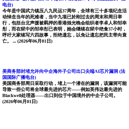
电台)
今年是中国武力镇压八九民运37周年，全球有三十多项纪念活
动悼念当年的死难者，当中九项已於刚过去的周末和周日举
行，包括台北声援被羁押的香港烛光晚会组织者李卓人和邹幸
彤，而在狱中的邹幸彤已表明，她会继续在狱中绝食37小时，
呼吁大家续写六四故事，拒绝遗忘，以免让遗忘把民主带向衰
亡。 ...
(2026年06月01日)
美商务部封堵允许向中企海外子公司出口尖端AI芯片漏洞
(法
国国际广播电台)
美国商务部周日采取行动，堵上一个潜在的漏洞，该漏洞可能
导致一些公司将全球最先进的芯片——例如英伟达最先进的
Blackwell处理器——出口到位于中国境外的中企子公司。
(2026年06月01日)