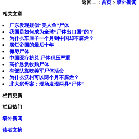
返回→：
首页
>
墙外新闻
相关文章
广东发现疑似“美人鱼”尸体
我国是如何成为全球“尸体出口国”的？
为什么车厘子一个月到中国却不腐烂？
腐烂帝国的最后十年
侮辱尸体
中国医疗挤兑 尸体积压严重
高价悬赏收购尸体
有部队靠吃美军尸体活命
为什么沃柑可以两个月不腐烂？
北大弑母案：现场发现两具“尸体”
栏目更新
栏目热门
墙外新闻
读者文摘