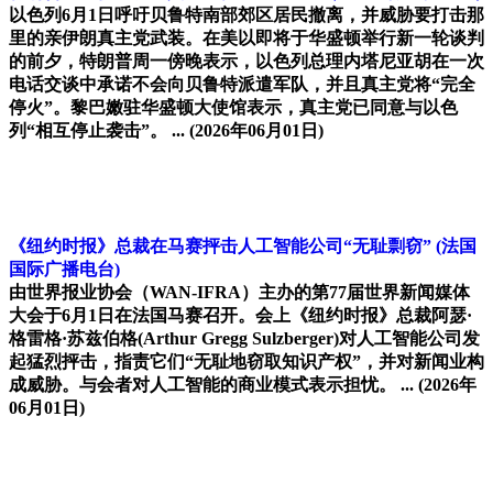
以色列6月1日呼吁贝鲁特南部郊区居民撤离，并威胁要打击那
里的亲伊朗真主党武装。在美以即将于华盛顿举行新一轮谈判
的前夕，特朗普周一傍晚表示，以色列总理内塔尼亚胡在一次
电话交谈中承诺不会向贝鲁特派遣军队，并且真主党将“完全
停火”。黎巴嫩驻华盛顿大使馆表示，真主党已同意与以色
列“相互停止袭击”。 ...
(2026年06月01日)
《纽约时报》总裁在马赛抨击人工智能公司“无耻剽窃”
(法国
国际广播电台)
由世界报业协会（WAN-IFRA）主办的第77届世界新闻媒体
大会于6月1日在法国马赛召开。会上《纽约时报》总裁阿瑟·
格雷格·苏兹伯格(Arthur Gregg Sulzberger)对人工智能公司发
起猛烈抨击，指责它们“无耻地窃取知识产权”，并对新闻业构
成威胁。与会者对人工智能的商业模式表示担忧。 ...
(2026年
06月01日)