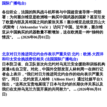
国际广播电台)
各位听众，法国的阵风战斗机即将与中国超音速导弹一同部
署：为何塞尔维亚是欧洲唯一购买中国武器的国家？甚至引发
了欧盟内部及其邻国之间的紧张关系！塞尔维亚总统亚历山大
·武契奇（ Aleksandar Vučić ）访问了中国。近年来，塞尔维
亚从中国购买的武器数量不断增加，这在欧洲是一种“独特的
情况”。 ...
(2026年06月01日)
北京对日方推进同北约合作表示严重关切 北约：欧洲-大西洋
和印太安全挑战密切相关
(法国国际广播电台)
日本防卫省、自卫队首次向北约对乌克兰安全援助和训练机构
派遣4名自卫官。对此，中国外交部发言人林剑周一在例行记
者会上表示，“我们对日方推进同北约合作的动向表示严重关
切”。同日，北约发言人哈特（Allison Hart）通过社媒平台X
指出，“这再次宝贵地展现了日本与北约的长期伙伴关系以及
我们在支持乌克兰方面开展的共同努力”。 ...
(2026年06月01
日)