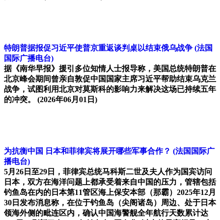
特朗普据报促习近平使普京重返谈判桌以结束俄乌战争
(法国
国际广播电台)
据《南华早报》援引多位知情人士报导称，美国总统特朗普在
北京峰会期间曾亲自敦促中国国家主席习近平帮助结束乌克兰
战争，试图利用北京对莫斯科的影响力来解决这场已持续五年
的冲突。
(2026年06月01日)
为抗衡中国 日本和菲律宾将展开哪些军事合作？
(法国国际广
播电台)
5月26日至29日，菲律宾总统马科斯二世及夫人作为国宾访问
日本，双方在海洋问题上都承受着来自中国的压力，管辖包括
钓鱼岛在内的日本第11管区海上保安本部（那霸）2025年12月
30日发布消息称，在位于钓鱼岛（尖阁诸岛）周边、处于日本
领海外侧的毗连区内，确认中国海警舰全年航行天数累计达