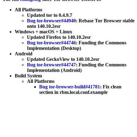
All Platforms
Updated tor to 0.4.9.7
Bug tor-browser#44940
: Rebase Tor Browser stable
onto 140.10.2esr
Windows + macOS + Linux
Updated Firefox to 140.10.2esr
Bug tor-browser#44746
: Funding the Commons
Implementation (Desktop)
Android
Updated GeckoView to 140.10.2esr
Bug tor-browser#44747
: Funding the Commons
Implementation (Android)
Build System
All Platforms
Bug tor-browser-build#41781
: Fix clean
section in rbm.local.conf.example