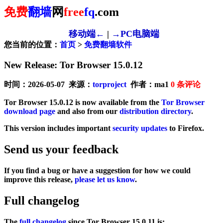
免费
翻墙
网
free
fq
.com
移动端←
|
→PC电脑端
您当前的位置：
首页
>
免费翻墙软件
New Release: Tor Browser 15.0.12
时间：2026-05-07 来源：
torproject
作者：ma1
0
条评论
Tor Browser 15.0.12 is now available from the
Tor Browser
download page
and also from our
distribution directory
.
This version includes important
security updates
to Firefox.
Send us your feedback
If you find a bug or have a suggestion for how we could
improve this release,
please let us know
.
Full changelog
The
full changelog
since Tor Browser 15.0.11 is: