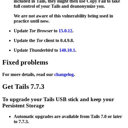
included in Tails, they might then use Copy Fail to take
full control of your Tails and deanonymize you.
We are not aware of this vulnerability being used in
practice until now.
Update
Tor Browser
to
15.0.12
.
Update the
Tor
client to 0.4.9.8.
Update
Thunderbird
to
140.10.1
.
Fixed problems
For more details, read our
changelog
.
Get Tails 7.7.3
To upgrade your Tails USB stick and keep your
Persistent Storage
Automatic upgrades are available from Tails 7.0 or later
to 7.7.3.