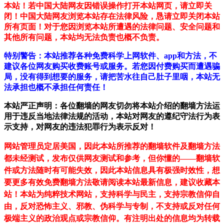
本站！若中国大陆网友因错误操作打开本站网页，请立即关
闭！中国大陆网友浏览本站存在法律风险，恳请立即关闭本站
所有页面！对于您因浏览本站所遭遇的法律问题、安全问题和
其他所有问题，本站均无法负责也概不负责。
特别警告：本站推荐各种免费科学上网软件、app和方法，不
建议各位网友购买收费账号或服务。若您因付费购买而遭遇骗
局，没有得到想要的服务，请把苦水往自己肚子里咽，本站无
法承担也概不承担任何责任！
本站严正声明：各位翻墙的网友切勿将本站介绍的翻墙方法运
用于违反当地法律法规的活动，本站对网友的遵纪守法行为表
示支持，对网友的违法犯罪行为表示反对！
网站管理员定居美国，因此本站所推荐的翻墙软件及翻墙方法
都未经测试，发布仅供网友测试和参考，但你懂的——翻墙软
件或方法随时有可能失效，因此本站信息具有极强时效性，想
要更多有效免费翻墙方法敬请阅读本站最新信息，建议收藏本
站！
本站为纯粹技术网站，支持科学与民主，支持宗教信仰自
由，反对恐怖主义、邪教、伪科学与专制，不支持或反对任何
极端主义的政治观点或宗教信仰。有注明出处的信息均为转载