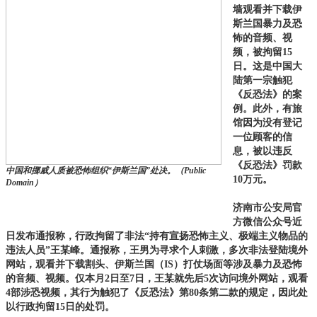
墙观看并下载伊
斯兰国暴力及恐
怖的音频、视
频，被拘留15
日。这是中国大
陆第一宗触犯
《反恐法》的案
例。此外，有旅
馆因为没有登记
一位顾客的信
息，被以违反
《反恐法》罚款
中国和挪威人质被恐怖组织“伊斯兰国”处决。（Public
10万元。
Domain）
济南市公安局官
方微信公众号近
日发布通报称，行政拘留了非法“持有宣扬恐怖主义、极端主义物品的
违法人员”王某峰。通报称，王男为寻求个人刺激，多次非法登陆境外
网站，观看并下载割头、伊斯兰国（IS）打仗场面等涉及暴力及恐怖
的音频、视频。仅本月2日至7日，王某就先后5次访问境外网站，观看
4部涉恐视频，其行为触犯了《反恐法》第80条第二款的规定，因此处
以行政拘留15日的处罚。