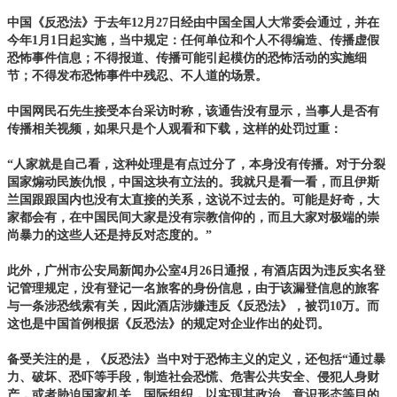
中国《反恐法》于去年12月27日经由中国全国人大常委会通过，并在
今年1月1日起实施，当中规定：任何单位和个人不得编造、传播虚假
恐怖事件信息；不得报道、传播可能引起模仿的恐怖活动的实施细
节；不得发布恐怖事件中残忍、不人道的场景。
中国网民石先生接受本台采访时称，该通告没有显示，当事人是否有
传播相关视频，如果只是个人观看和下载，这样的处罚过重：
“人家就是自己看，这种处理是有点过分了，本身没有传播。对于分裂
国家煽动民族仇恨，中国这块有立法的。我就只是看一看，而且伊斯
兰国跟跟国内也没有太直接的关系，这说不过去的。可能是好奇，大
家都会有，在中国民间大家是没有宗教信仰的，而且大家对极端的崇
尚暴力的这些人还是持反对态度的。”
此外，广州市公安局新闻办公室4月26日通报，有酒店因为违反实名登
记管理规定，没有登记一名旅客的身份信息，由于该漏登信息的旅客
与一条涉恐线索有关，因此酒店涉嫌违反《反恐法》，被罚10万。而
这也是中国首例根据《反恐法》的规定对企业作出的处罚。
备受关注的是，《反恐法》当中对于恐怖主义的定义，还包括“通过暴
力、破坏、恐吓等手段，制造社会恐慌、危害公共安全、侵犯人身财
产，或者胁迫国家机关、国际组织，以实现其政治、意识形态等目的