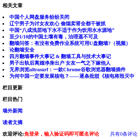
相关文章
中国个人网盘服务纷纷关闭
辽宁男子为讨女友欢心 偷烟卖肾全都干被抓
中国“八成浅层地下水不适于作为饮用水水源地”
至少1/10的中国土壤有毒，治理遥不可及
翻墙问答：有没有免费作业系统可用U盘翻墙?（视频）
论翻墙安全
四月翻墙事件大事记 & 翻墙工具与技术大事记
男子出轨后离婚净身出户 女友一气之下嫁他人
无界浏览ultrasurf：一款Chrome谷歌浏览器翻墙插件
为何中国一定要发展核电？——逐条批驳《核电将毁灭中
栏目更新
栏目热门
墙外新闻
读者文摘
欢迎评论:
免登录，输入验证码即可匿名评论
共有
0
条评论