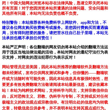
闭！中国大陆网友浏览本站存在法律风险，恳请立即关闭本站
所有页面！对于您因浏览本站所遭遇的法律问题、安全问题和
其他所有问题，本站均无法负责也概不负责。
特别警告：本站推荐各种免费科学上网软件、app和方法，不
建议各位网友购买收费账号或服务。若您因付费购买而遭遇骗
局，没有得到想要的服务，请把苦水往自己肚子里咽，本站无
法承担也概不承担任何责任！
本站严正声明：各位翻墙的网友切勿将本站介绍的翻墙方法运
用于违反当地法律法规的活动，本站对网友的遵纪守法行为表
示支持，对网友的违法犯罪行为表示反对！
网站管理员定居美国，因此本站所推荐的翻墙软件及翻墙方法
都未经测试，发布仅供网友测试和参考，但你懂的——翻墙软
件或方法随时有可能失效，因此本站信息具有极强时效性，想
要更多有效免费翻墙方法敬请阅读本站最新信息，建议收藏本
站！
本站为纯粹技术网站，支持科学与民主，支持宗教信仰自
由，反对恐怖主义、邪教、伪科学与专制，不支持或反对任何
极端主义的政治观点或宗教信仰。有注明出处的信息均为转载
文章，转载信息仅供参考，并不表明本站支持其观点或行为。