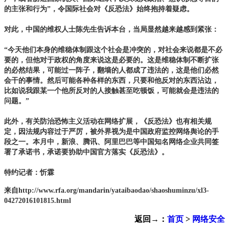
的主张和行为”，令国际社会对《反恐法》始终抱持着疑虑。
对此，中国的维权人士陈先生告诉本台，当局显然越来越感到紧张：
“今天他们本身的维稳体制跟这个社会是冲突的，对社会来说都是不必
要的，但他对于政权的角度来说这是必要的。这是维稳体制不断扩张
的必然结果，可能过一阵子，翻墙的人都成了违法的，这是他们必然
会干的事情。然后可能各种各样的东西，只要和他反对的东西沾边，
比如说我跟某一个他所反对的人接触甚至吃顿饭，可能就会是违法的
问题。”
此外，有关防治恐怖主义活动在网络扩展，《反恐法》也有相关规
定，因法规内容过于严厉，被外界视为是中国政府监控网络舆论的手
段之一。本月中，新浪、腾讯、阿里巴巴等中国知名网络企业共同签
署了承诺书，承诺要协助中国官方落实《反恐法》。
特约记者：忻霖
来自http://www.rfa.org/mandarin/yataibaodao/shaoshuminzu/xl3-
04272016101815.html
返回→：
首页
>
网络安全