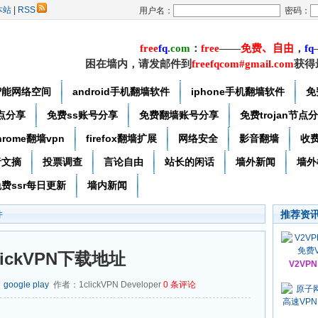
本站
|
RSS
用户名：
密码：
free
f
q
.
com
：
free
——
免费
、自由
，
f
q
困在墙内，请发邮件到
freefqcom#gmail.com
获得
智能网络空间
android手机翻墙软件
iphone手机翻墙软件
免
节点分享
免费ss账号分享
免费翻墙账号分享
免费trojan节点
hrome翻墙vpn
firefox翻墙扩展
网络安全
影音翻墙
收
者文摘
投票调查
言论自由
站长的闲话
墙外新闻
墙外
费ssr每日更新
墙内新闻
推荐资
件
lickVPN下载地址
V2VP
：
google play
作者：1clickVPN Developer
0
条评论