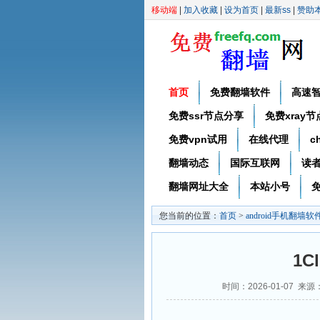
移动端
|
加入收藏
|
设为首页
|
最新ss
|
赞助
首页
免费翻墙软件
高速
免费ssr节点分享
免费xray
免费vpn试用
在线代理
c
翻墙动态
国际互联网
读
翻墙网址大全
本站小号
免
您当前的位置：
首页
>
android手机翻墙软
1C
时间：2026-01-07 来源