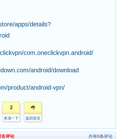
store/apps/details?
roid
clickvpn/com.oneclickvpn.android/
ptodown.com/android/download
om/product/android-vpn/
2
来顶一下
返回首页
匿名评论
共有
0
条评论