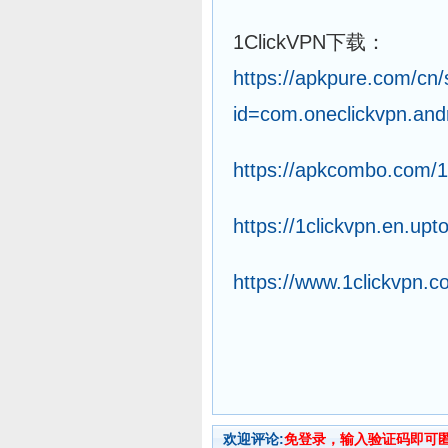
1ClickVPN下载：
https://apkpure.com/cn/
id=com.oneclickvpn.and
https://apkcombo.com/1
https://1clickvpn.en.u
https://www.1clickvpn.c
欢迎评论:
免登录，输入验证码即可