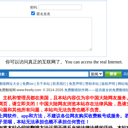
密码:
匿名发表
你可以访问真正的互联网了。You can access the real Internet.
高
搜索：
翻墙网址大全
|
免费ssr
|
关于本站
|
联系我们
|
免责声明
|
赞助本站
|
版权声明
|
网站地
 免费翻墙网 www.freefq.com
© 2014-2026
免费翻墙软件网——提供最全的免费翻墙软件fr
、主机和管理员都在美国，且本站内容仅为非中国大陆网友服务
网页，请立即关闭！中国大陆网友浏览本站存在法律风险，恳请
问题和其他所有问题，本站均无法负责也概不负责。
上网软件、app和方法，不建议各位网友购买收费账号或服务。
子里咽，本站无法承担也概不承担任何责任！
勿将本站介绍的翻墙方法运用于违反当地法律法规的活动，本站