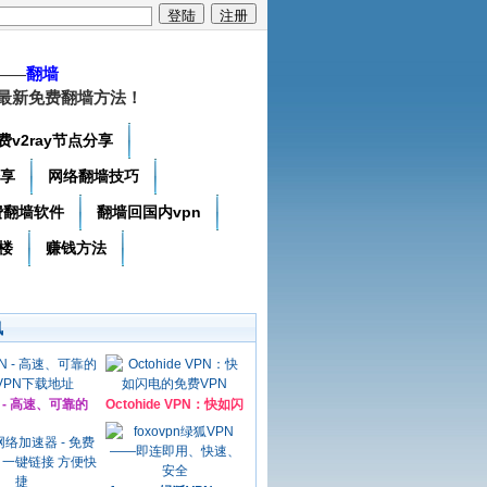
——
翻墙
最新免费翻墙方法！
费v2ray节点分享
分享
网络翻墙技巧
费翻墙软件
翻墙回国内vpn
楼
赚钱方法
讯
N - 高速、可靠的
Octohide VPN：快如闪