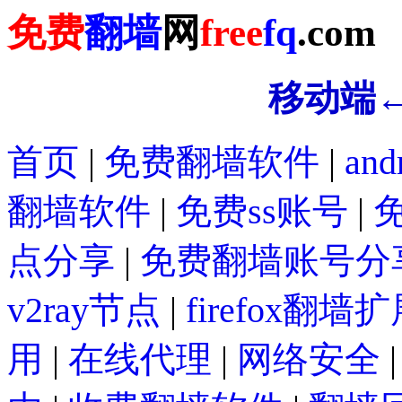
免费
翻墙
网
free
fq
.com
移动端
首页
|
免费翻墙软件
|
an
翻墙软件
|
免费ss账号
|
免
点分享
|
免费翻墙账号分
v2ray节点
|
firefox翻墙
用
|
在线代理
|
网络安全