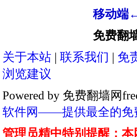
移动端
免费翻墙网
关于本站
|
联系我们
|
免
浏览建议
Powered by 免费翻墙网free
软件网——提供最全的免
管理员精中特别提醒：本