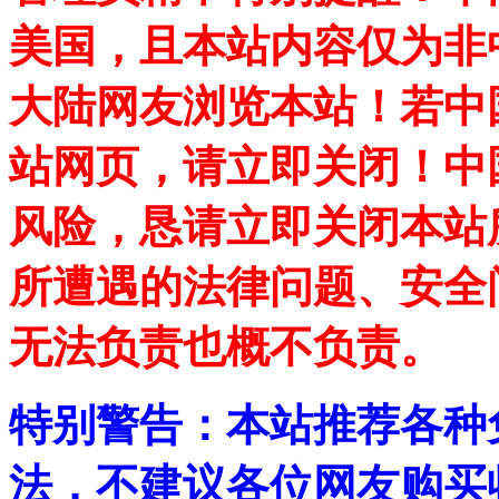
美国，且本站内容仅为非
大陆网友浏览本站！若中
站网页，请立即关闭！中
风险，恳请立即关闭本站
所遭遇的法律问题、安全
无法负责也概不负责。
特别警告：本站推荐各种
法，不建议各位网友购买