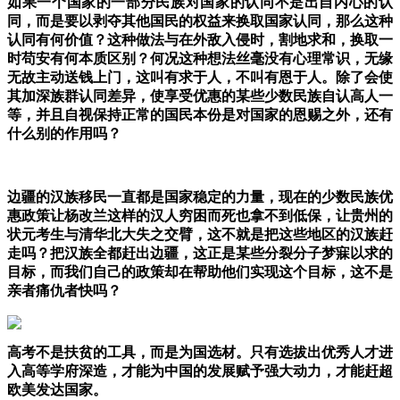
如果一个国家的一部分民族对国家的认同不是出自内心的认
同，而是要以剥夺其他国民的权益来换取国家认同，那么这种
认同有何价值？
这种做法与在外敌入侵时，割地求和，换取一
时苟安有何本质区别？何况这种想法丝毫没有心理常识，无缘
无故主动送钱上门，这叫有求于人，不叫有恩于人。除了会使
其加深族群认同差异，使享受优惠的某些少数民族自认高人一
等，并且自视保持正常的国民本份是对国家的恩赐之外，还有
什么别的作用吗？
边疆的汉族移民一直都是国家稳定的力量，现在的少数民族优
惠政策让杨改兰这样的汉人穷困而死也拿不到低保，让贵州的
状元考生与清华北大失之交臂，这不就是把这些地区的汉族赶
走吗？把汉族全都赶出边疆，这正是某些分裂分子梦寐以求的
目标，而我们自己的政策却在帮助他们实现这个目标，这不是
亲者痛仇者快吗？
高考不是扶贫的工具，而是为国选材。只有选拔出优秀人才进
入高等学府深造，才能为中国的发展赋予强大动力，才能赶超
欧美发达国家。