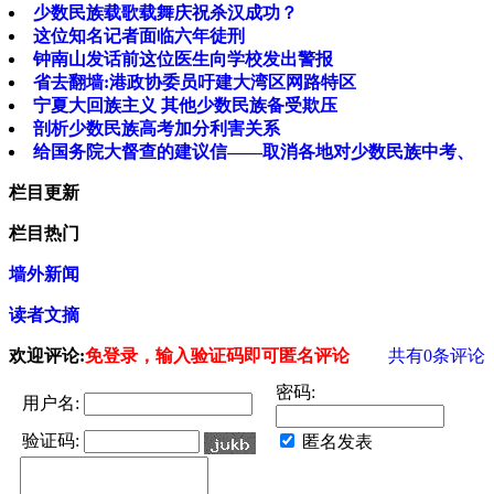
少数民族载歌载舞庆祝杀汉成功？
这位知名记者面临六年徒刑
钟南山发话前这位医生向学校发出警报
省去翻墙:港政协委员吁建大湾区网路特区
宁夏大回族主义 其他少数民族备受欺压
剖析少数民族高考加分利害关系
给国务院大督查的建议信——取消各地对少数民族中考、
栏目更新
栏目热门
墙外新闻
读者文摘
欢迎评论:
免登录，输入验证码即可匿名评论
共有
0
条评论
密码:
用户名:
验证码:
匿名发表