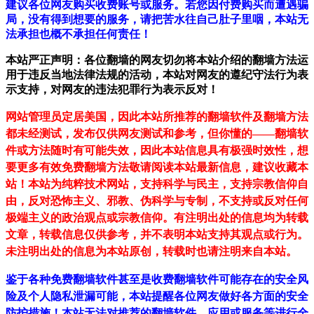
建议各位网友购买收费账号或服务。若您因付费购买而遭遇骗
局，没有得到想要的服务，请把苦水往自己肚子里咽，本站无
法承担也概不承担任何责任！
本站严正声明：各位翻墙的网友切勿将本站介绍的翻墙方法运
用于违反当地法律法规的活动，本站对网友的遵纪守法行为表
示支持，对网友的违法犯罪行为表示反对！
网站管理员定居美国，因此本站所推荐的翻墙软件及翻墙方法
都未经测试，发布仅供网友测试和参考，但你懂的——翻墙软
件或方法随时有可能失效，因此本站信息具有极强时效性，想
要更多有效免费翻墙方法敬请阅读本站最新信息，建议收藏本
站！
本站为纯粹技术网站，支持科学与民主，支持宗教信仰自
由，反对恐怖主义、邪教、伪科学与专制，不支持或反对任何
极端主义的政治观点或宗教信仰。有注明出处的信息均为转载
文章，转载信息仅供参考，并不表明本站支持其观点或行为。
未注明出处的信息为本站原创，转载时也请注明来自本站。
鉴于各种免费翻墙软件甚至是收费翻墙软件可能存在的安全风
险及个人隐私泄漏可能，本站提醒各位网友做好各方面的安全
防护措施！本站无法对推荐的翻墙软件、应用或服务等进行全