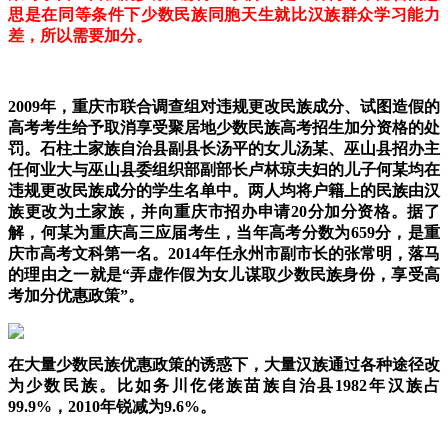
思是在同等条件下少数民族同胞天生就比汉族群众学习能力
差，所以需要加分。
2009年，重庆市联合调查组对违规更改民族成分、试图造假的
高考考生给予取消享受聚居地少数民族高考招生加分资格的处
罚。石柱土家族自治县副县长汤平的女儿汤某、巫山县招办主
任何业大与巫山县委组织部副部长卢林琼夫妇的儿子何某均在
违规更改民族成分的学生名单中。两人均将户籍上的民族由汉
族更改为土家族，并向重庆市招办申请20分加分资格。据了
解，何某为重庆高三应届考生，当年高考分数为659分，是重
庆市高考文科第一名。2014年任永州市副市长的张常明，落马
的理由之一就是“弄虚作假为女儿谋取少数民族身份，享受高
考加分优惠政策”。
在大量少数民族优惠政策的诱惑下，大量汉族通过各种途径改
为少数民族。比如务川仡佬族苗族自治县1982年汉族占
99.9%，2010年锐减为9.6%。