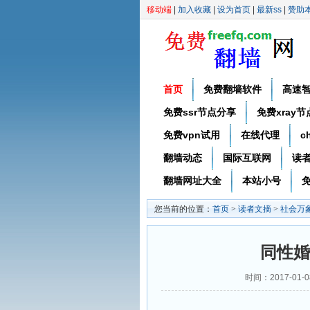
移动端
|
加入收藏
|
设为首页
|
最新ss
|
赞助
首页
免费翻墙软件
高速
免费ssr节点分享
免费xray
免费vpn试用
在线代理
c
翻墙动态
国际互联网
读
翻墙网址大全
本站小号
免
您当前的位置：
首页
>
读者文摘
>
社会万
同性婚
时间：2017-0