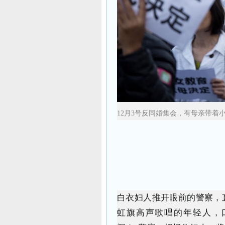
12月3号反同婚集会，有母亲带着
白衣妇人推开眼前的警察，
虹旗高声歌唱的年轻人，