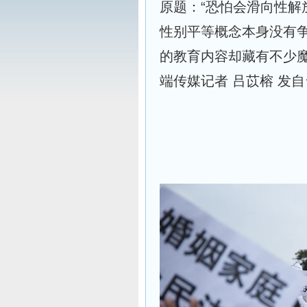
原题：“恐怕会滑向性解
性别平等概念本身没有
的教育内容却藏有不少
端传媒记者 吕苡榕 发