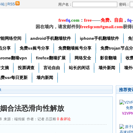
本站
|
RSS
用户名：
密码：
free
f
q
.
com
：
free
——
免费
、自由
，
f
q
困在墙内，请发邮件到
freefqcom#gmail.com
获得
智能网络空间
android手机翻墙软件
iphone手机翻墙软件
免
节点分享
免费ss账号分享
免费翻墙账号分享
免费trojan节点
hrome翻墙vpn
firefox翻墙扩展
网络安全
影音翻墙
收
者文摘
投票调查
言论自由
站长的闲话
墙外新闻
墙外
费ssr每日更新
墙内新闻
推荐资
象
姻合法恐滑向性解放
V2VP
1-08 来源：端传媒 作者：记者 吕苡榕
0
条评论