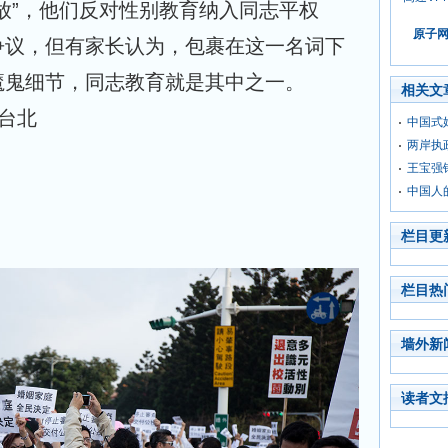
放”，他们反对性别教育纳入同志平权
原子网
争议，但有家长认为，包裹在这一名词下
魔鬼细节，同志教育就是其中之一。
相关文
自台北
中国式
两岸执
王宝强
中国人
栏目更
栏目热
墙外新
读者文