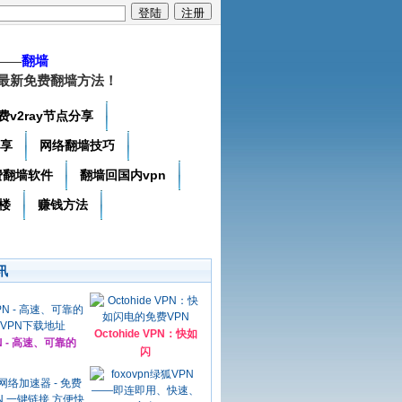
——
翻墙
最新免费翻墙方法！
费v2ray节点分享
分享
网络翻墙技巧
费翻墙软件
翻墙回国内vpn
楼
赚钱方法
讯
Octohide VPN：快如
N - 高速、可靠的
闪