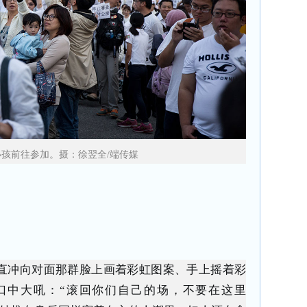
小孩前往参加。
摄：徐翌全/端传媒
直冲向对面那群脸上画着彩虹图案、手上摇着彩
口中大吼：“滚回你们自己的场，不要在这里