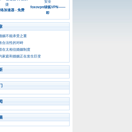
foxovpn绿狐VPN——
络加速器 - 免费
即
章
婚姻不能承受之重
政合法性的对峙
错在太相信婚姻制度
的家庭和婚姻正在发生巨变
新
门
闻
摘