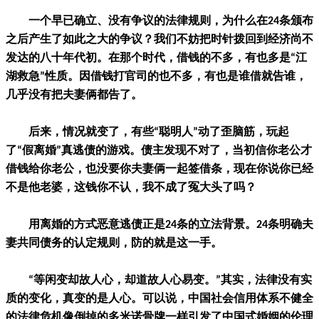
一个早已确立、没有争议的法律规则，为什么在24条颁布
之后产生了如此之大的争议？我们不妨把时针拨回到经济尚不
发达的八十年代初。在那个时代，借钱的不多，有也多是“江
湖救急”性质。因借钱打官司的也不多，有也是谁借就告谁，
几乎没有把夫妻俩都告了。
后来，情况就变了，有些“聪明人”动了歪脑筋，玩起
了“假离婚”真逃债的游戏。债主发现不对了，当初信你老公才
借钱给你老公，也没要你夫妻俩一起签借条，现在你说你已经
不是他老婆，这钱你不认，我不成了冤大头了吗？
用离婚的方式恶意逃债正是24条的立法背景。24条明确夫
妻共同债务的认定规则，防的就是这一手。
“等闲变却故人心，却道故人心易变。”其实，法律没有实
质的变化，真变的是人心。可以说，中国社会信用体系不健全
的法律危机像倒掉的多米诺骨牌一样引发了中国式婚姻的伦理