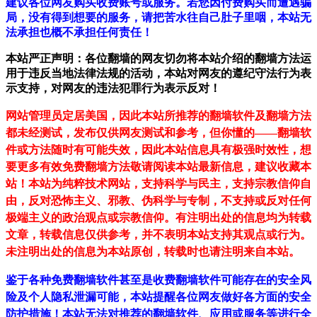
建议各位网友购买收费账号或服务。若您因付费购买而遭遇骗
局，没有得到想要的服务，请把苦水往自己肚子里咽，本站无
法承担也概不承担任何责任！
本站严正声明：各位翻墙的网友切勿将本站介绍的翻墙方法运
用于违反当地法律法规的活动，本站对网友的遵纪守法行为表
示支持，对网友的违法犯罪行为表示反对！
网站管理员定居美国，因此本站所推荐的翻墙软件及翻墙方法
都未经测试，发布仅供网友测试和参考，但你懂的——翻墙软
件或方法随时有可能失效，因此本站信息具有极强时效性，想
要更多有效免费翻墙方法敬请阅读本站最新信息，建议收藏本
站！
本站为纯粹技术网站，支持科学与民主，支持宗教信仰自
由，反对恐怖主义、邪教、伪科学与专制，不支持或反对任何
极端主义的政治观点或宗教信仰。有注明出处的信息均为转载
文章，转载信息仅供参考，并不表明本站支持其观点或行为。
未注明出处的信息为本站原创，转载时也请注明来自本站。
鉴于各种免费翻墙软件甚至是收费翻墙软件可能存在的安全风
险及个人隐私泄漏可能，本站提醒各位网友做好各方面的安全
防护措施！本站无法对推荐的翻墙软件、应用或服务等进行全