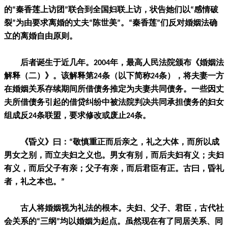
的“秦香莲上访团”联合到全国妇联上访，状告她们以“感情破
裂”为由要求离婚的丈夫“陈世美”。“秦香莲”们反对婚姻法确
立的离婚自由原则。
后者诞生于近几年。2004年，最高人民法院颁布《婚姻法
解释（二）》。该解释第24条（以下简称24条），将夫妻一方
在婚姻关系存续期间所借债务推定为夫妻共同债务。一些因丈
夫所借债务引起的借贷纠纷中被法院判决共同承担债务的妇女
组成反24条联盟，要求修改或废止24条。
《昏义》曰：“敬慎重正而后亲之，礼之大体，而所以成
男女之别，而立夫妇之义也。男女有别，而后夫妇有义；夫妇
有义，而后父子有亲；父子有亲，而后君臣有正。古曰，昏礼
者，礼之本也。”
古人将婚姻视为礼法的根本。夫妇、父子、君臣，古代社
会关系的“三纲”均以婚姻为起点。虽然现在有了同居关系、同