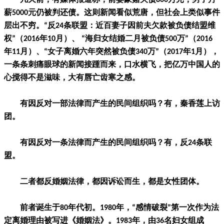
几天前，有媒体报道称，前妻豪赌欠债800万元，男子月
薪5000元仍被判还债。这则新闻看似荒唐，但社会上类似事件
层出不穷。“反24条联盟：近百妻子因前夫欠款被负债结盟维
权”（2016年10月）、 “海归女结婚二月被负债500万”（2016
年11月）、“女子离婚六年突然被负债340万”（2017年1月），
一条条刺痛眼球的新闻接踵而来，口水横飞，把亿万中国人的
心搅得不是滋味，大有唇亡齿寒之感。
有因反对一部法律而产生的民间组织吗？有，秦香莲上访
团。
有因反对一条法律而产生的民间组织吗？有，反24条联
盟。
二者都反婚姻法律，都因诉讼而生，都是女性团体。
前者诞生于80年代初。1980年，“感情破裂”第一次作为法
定离婚理由被写进《婚姻法》。1983年，由36名妇女组成