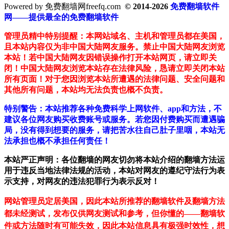
Powered by 免费翻墙网freefq.com
© 2014-2026
免费翻墙软件
网——提供最全的免费翻墙软件
管理员精中特别提醒：本网站域名、主机和管理员都在美国，
且本站内容仅为非中国大陆网友服务。禁止中国大陆网友浏览
本站！若中国大陆网友因错误操作打开本站网页，请立即关
闭！中国大陆网友浏览本站存在法律风险，恳请立即关闭本站
所有页面！对于您因浏览本站所遭遇的法律问题、安全问题和
其他所有问题，本站均无法负责也概不负责。
特别警告：本站推荐各种免费科学上网软件、app和方法，不
建议各位网友购买收费账号或服务。若您因付费购买而遭遇骗
局，没有得到想要的服务，请把苦水往自己肚子里咽，本站无
法承担也概不承担任何责任！
本站严正声明：各位翻墙的网友切勿将本站介绍的翻墙方法运
用于违反当地法律法规的活动，本站对网友的遵纪守法行为表
示支持，对网友的违法犯罪行为表示反对！
网站管理员定居美国，因此本站所推荐的翻墙软件及翻墙方法
都未经测试，发布仅供网友测试和参考，但你懂的——翻墙软
件或方法随时有可能失效，因此本站信息具有极强时效性，想