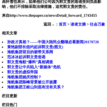
高怀雪也表示，如果他们公司因为郭文贵的造谣受到负面影
响，他们不排除采取法律措施，追究郭文贵的责任。
来自http://www.thepaper.cn/newsDetail_forward_1743455
返回→：
首页
>
读者文摘
>
社会万象
相关文章
孙政才真相？——中国大陆民众翻墙必看新闻20170726
黄艳副部长纽约起诉郭文贵(图文)
海航集团背后的裙带关系网
范冰冰起诉郭文贵造谣
郭文贵海航“爆料”真相调查
郭文贵让中共陷入“新媒体”危机
郭文贵的虚拟帝国
海航集团姚庆控制？
海航集团陈峰背景被公开披露
海航集团王岐山到底有没有关系？
栏目更新
栏目热门