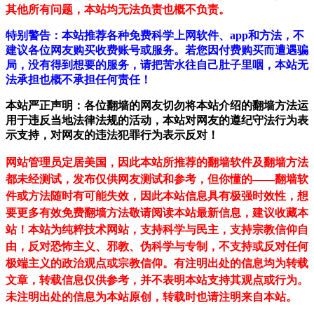
其他所有问题，本站均无法负责也概不负责。
特别警告：本站推荐各种免费科学上网软件、app和方法，不
建议各位网友购买收费账号或服务。若您因付费购买而遭遇骗
局，没有得到想要的服务，请把苦水往自己肚子里咽，本站无
法承担也概不承担任何责任！
本站严正声明：各位翻墙的网友切勿将本站介绍的翻墙方法运
用于违反当地法律法规的活动，本站对网友的遵纪守法行为表
示支持，对网友的违法犯罪行为表示反对！
网站管理员定居美国，因此本站所推荐的翻墙软件及翻墙方法
都未经测试，发布仅供网友测试和参考，但你懂的——翻墙软
件或方法随时有可能失效，因此本站信息具有极强时效性，想
要更多有效免费翻墙方法敬请阅读本站最新信息，建议收藏本
站！
本站为纯粹技术网站，支持科学与民主，支持宗教信仰自
由，反对恐怖主义、邪教、伪科学与专制，不支持或反对任何
极端主义的政治观点或宗教信仰。有注明出处的信息均为转载
文章，转载信息仅供参考，并不表明本站支持其观点或行为。
未注明出处的信息为本站原创，转载时也请注明来自本站。