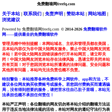
免费翻墙网freefq.com
关于本站
|
联系我们
|
免责声明
|
赞助本站
|
网站地图
|
浏览建议
Powered by 免费翻墙网freefq.com
© 2014-2026
免费翻墙软件
网——提供最全的免费翻墙软件
管理员精中特别提醒：本网站域名、主机和管理员都在美国，
且本站内容仅为非中国大陆网友服务。禁止中国大陆网友浏览
本站！若中国大陆网友因错误操作打开本站网页，请立即关
闭！中国大陆网友浏览本站存在法律风险，恳请立即关闭本站
所有页面！对于您因浏览本站所遭遇的法律问题、安全问题和
其他所有问题，本站均无法负责也概不负责。
特别警告：本站推荐各种免费科学上网软件、app和方法，不
建议各位网友购买收费账号或服务。若您因付费购买而遭遇骗
局，没有得到想要的服务，请把苦水往自己肚子里咽，本站无
法承担也概不承担任何责任！
本站严正声明：各位翻墙的网友切勿将本站介绍的翻墙方法运
用于违反当地法律法规的活动，本站对网友的遵纪守法行为表