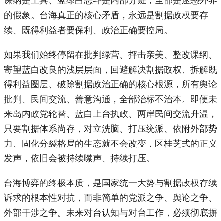
的假象。台海真正的核心矛盾，永远是割据政权要存
续、既得利益者要保利、政治正确要控局。
如果我们始终停留在批判绿营、抨击亲美、整改课纲、
寄望蓝白改良的浅层层面，回避解决割据政权、拆解既
得利益圈层、破除割据政治正确的核心根源，所有舆论
批判、民间交流、善意沟通，全部治标不治本。即便未
来岛内政党轮替、蓝白上台执政、两岸民间交流升温，
只要割据体系尚存，对立洗脑、打压统派、依附外部势
力、固化分裂格局的生态就不会改变，区桂芝式的正义
发声，依旧会被持续噤声、持续打压。
台海博弈的终极本质，是国家统一大势与割据政权存续
诉求的根本性对抗，而非简单的党派之争、舆论之争、
外部干涉之争。未来对台认知与对台工作，必须彻底摒