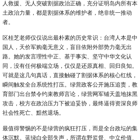
人救援、无人突破割据政治正确，充分证明岛内所有本
土政治力量，都是割据体系的维护者，绝非统一推动
者。
区桂芝老师仅仅说出最朴素的历史常识：台湾人本是中
国人，天价军购毫无意义，盲目依附外部势力毫无出
路。她的发言理性中正、基于事实、坚守中华文化认
同，没有任何极端立场，仅仅是还原真相、回归良知。
可就是这几句真话，直接触碰了割据体系的核心红线，
瞬间触发全台系统性打压。绿营政客公开施压追责，教
育部门出台禁令约束教师言论，绿营网军铺天盖地抹黑
攻击，校方在政治压力下被迫妥协，最终逼得资深良师
社会性死亡、黯然退场。
最值得警惕的不是绿营的疯狂打压，而是全台政坛的集
体沉默。蓝绿白全部失声，所谓在野监督、中立价值、