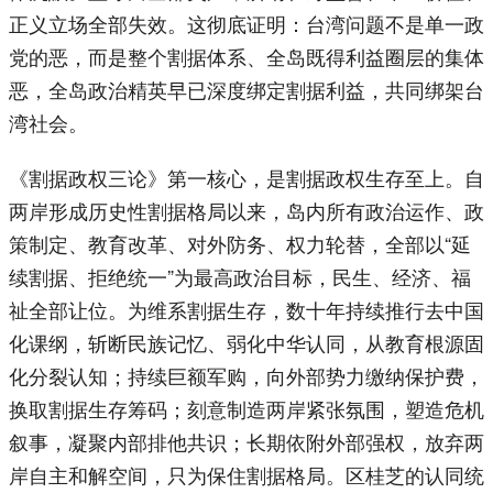
正义立场全部失效。这彻底证明：台湾问题不是单一政
党的恶，而是整个割据体系、全岛既得利益圈层的集体
恶，全岛政治精英早已深度绑定割据利益，共同绑架台
湾社会。
《割据政权三论》第一核心，是割据政权生存至上。自
两岸形成历史性割据格局以来，岛内所有政治运作、政
策制定、教育改革、对外防务、权力轮替，全部以“延
续割据、拒绝统一”为最高政治目标，民生、经济、福
祉全部让位。为维系割据生存，数十年持续推行去中国
化课纲，斩断民族记忆、弱化中华认同，从教育根源固
化分裂认知；持续巨额军购，向外部势力缴纳保护费，
换取割据生存筹码；刻意制造两岸紧张氛围，塑造危机
叙事，凝聚内部排他共识；长期依附外部强权，放弃两
岸自主和解空间，只为保住割据格局。区桂芝的认同统