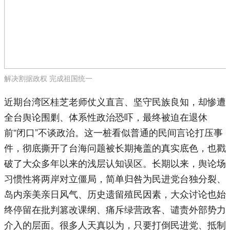
解决割据政权 完成祖国统一
近期台湾区桂芝老师仗义直言、坚守民族良知，却惨遭
全台舆论围剿、体系性政治恐吓，最终被迫在退休
前“闭口”不谈政治。这一桩看似普通的民间言论打压事
件，彻底撕开了台海问题被长期掩盖的真实底色，也戳
破了大众多年以来的浅层认知误区。长期以来，舆论场
习惯性将两岸对立僵局，简单归咎为民进党台独分裂、
岛内亲美亲日风气、历史遗留殖民因素，大众讨论也始
终停留在批判篡改课纲、痛斥绿营政客、谴责外部势力
介入的层面。很多人天真以为，只要打倒民进党、抵制