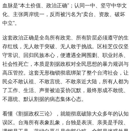
血脉是“本土价值、政治正确”；认同一中、坚守中华文
化、主张两岸统一，反而被污名为“卖台、资敌、破坏
中立”。
这套政治正确是全岛所有政党、所有阶层必须遵守的生
存红线，无人敢于突破、无人敢于挑战。区桂芝仅仅坚
守常识、回归民族本心，便遭遇全网围剿、职业封杀、
社会性死亡，本质是割据政权对全民思想的暴力规训与
高压管控。这套无形枷锁彻底绑架了整个台湾社会，让
民众不敢认祖、不敢言统、不敢亲近大陆，所有人都为
了工作、生活、声誉被迫妥协沉默，最终形成不敢统、
不愿统、默认割据的病态集体心态。
看懂《割据政权三论》，就能彻底破除大众多年的认知
误区。台海所有表象乱象，台独是表演、亲美是手段、
课纲是工具、蓝绿白恶斗是内部分赃，全部是迷惑外界