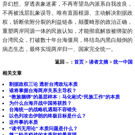
弃幻想、穿透表象迷雾，不再寄望岛内派系自我改良，
不再被浅层乱象误导。唯有直面根源、主动解决割据政
权，斩断依附分裂的利益链条，颠覆畸形的政治正确，
重塑两岸同源一体的民族认知，才能彻底解放被绑架的
台湾民众，打破数十年台海僵局，终结岛内黑白颠倒的
病态生态，最终实现两岸归一、国家完全统一。
返回→：
首页
>
读者文摘
>
统一中国
相关文章
割据政权三论 透析台湾政坛本质
谁将掌握台海两岸关系主导权？
“教族捆绑”的基层样本：马化彬式“民族工作”的本质
为什么台海开战中国将获胜？
台海统一的战略机遇期不容错失
以色列攻击伊朗的终极目标是什么？
这件事的本质
“读书无用论” 本质问题是什么？
第二轮关税战的本质和前景展望