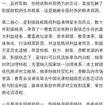
一、反对军购、拒绝依附外部势力的言论，直接瓦解了
割据政权的生存根基，这是她被全面封杀的根本原因。
第二核心，是割据政权既得利益者绑架全岛民众。数十
年割据格局，孕育了一整套完全依附分裂状态生存的庞
大利益链条，覆盖政坛派系、资本财团、教育体系、媒
体舆论、行业精英阶层。对这批既得利益者而言，割据
不是历史遗憾，而是特权、权力、财富、垄断资源的来
源。割据状态下，蓝绿白可以轮流执掌岛内治权，独享
封闭治理特权，无需纳入国家统一治理体系；本土财团
依托两岸对立格局，独享特殊经贸红利，垄断岛内市场
资源；教育从业者依靠去中国化课程稳固意识形态话语
权与职业利益；媒体依靠炒作两岸对立收割流量、掌控
舆论话语权。
一旦两岸实现彻底统一，割据格局彻底终结，所有依托