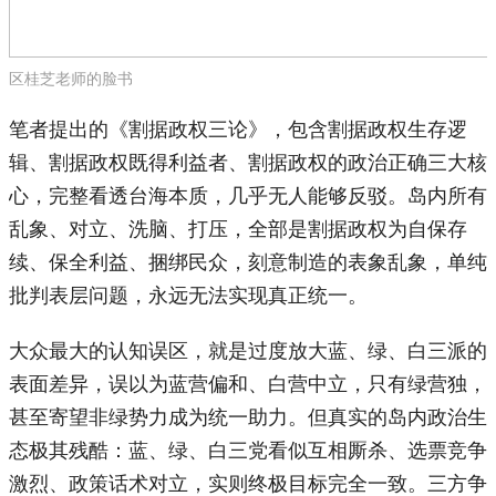
区桂芝老师的脸书
笔者提出的《割据政权三论》，包含割据政权生存逻
辑、割据政权既得利益者、割据政权的政治正确三大核
心，完整看透台海本质，几乎无人能够反驳。岛内所有
乱象、对立、洗脑、打压，全部是割据政权为自保存
续、保全利益、捆绑民众，刻意制造的表象乱象，单纯
批判表层问题，永远无法实现真正统一。
大众最大的认知误区，就是过度放大蓝、绿、白三派的
表面差异，误以为蓝营偏和、白营中立，只有绿营独，
甚至寄望非绿势力成为统一助力。但真实的岛内政治生
态极其残酷：蓝、绿、白三党看似互相厮杀、选票竞争
激烈、政策话术对立，实则终极目标完全一致。三方争