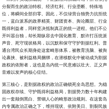
分裂而生的政治特权、经济红利、行业垄断、特殊地
位，将瞬间全部归零。因此，不仅绿营台独势力抗拒统
一，蓝白派系的政界精英、财团资本、舆论圈层、行业
既得利益者，同样坚决抵制真正的统一进程。他们不公
开叫嚣台独，却长期纵容去中国化教育、默许打压统派
声音、死守现状格局，以沉默和保守守护割据红利。普
通台湾民众长期身处这套畸形体系，被教育洗脑、被舆
论裹挟、被利益格局捆绑，在潜移默化中被动成为割据
政权的依附者，这也是岛内统一民意难以壮大、正义声
音难以发声的核心症结。
第三核心，是割据政权的政治正确锁死全岛思想。为稳
固政权存续、守护既得利益格局，割据势力数十年构建
出一套颠倒黑白、禁锢人心的畸形政治规则。在这套岛
内专属政治正确之下，维持现状、依附美日、割裂民族