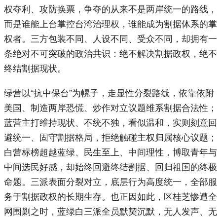
权夺利、攻防换票，争夺的从来不是两岸统一的路线，
而是谁能上台掌控台湾治理权，谁能成为割据体系的掌
权者。三方包装不同、人设不同、受众不同，却拥有一
条绝对不可突破的政治共识：绝不解决割据政权，绝不
终结割据现状。
绿营以“抗中保台”为幌子，走显性分裂路线，依靠依附
美国、制造两岸恐慌、炒作对立议题维系割据合法性；
蓝营主打维持现状、不统不独，看似温和，实则刻意回
避统一、固守割据格局，拒绝触碰主权归属核心议题；
白营标榜超越蓝绿、民生至上、中间理性，博取青年与
中间选民好感，却始终回避终结割据、回归祖国的终极
命题。三派表面分裂对立，底层行为高度统一，全部服
务于割据政权的长期生存。也正因如此，区桂芝惨遭全
网围剿之时，蓝绿白三派全员默契沉默，无人发声、无