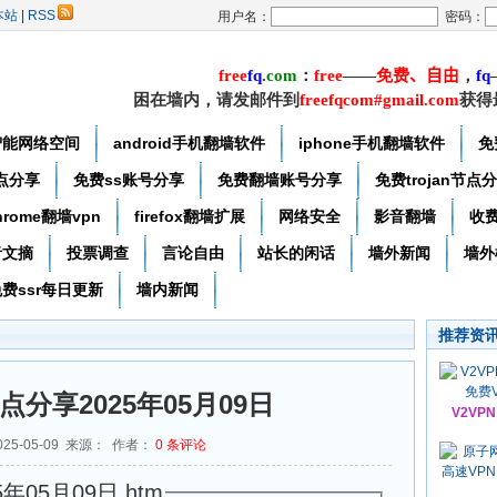
本站
|
RSS
用户名：
密码：
free
f
q
.
com
：
free
——
免费
、自由
，
f
q
困在墙内，请发邮件到
freefqcom#gmail.com
获得
智能网络空间
android手机翻墙软件
iphone手机翻墙软件
免
节点分享
免费ss账号分享
免费翻墙账号分享
免费trojan节点
hrome翻墙vpn
firefox翻墙扩展
网络安全
影音翻墙
收
者文摘
投票调查
言论自由
站长的闲话
墙外新闻
墙外
费ssr每日更新
墙内新闻
推荐资
点分享2025年05月09日
V2VP
25-05-09 来源： 作者：
0
条评论
年05月09日.htm