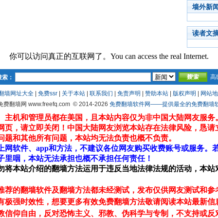
墙外新
读者文
你可以访问真正的互联网了。You can access the real Internet.
高
搜索：
翻墙网址大全
|
免费ssr
|
关于本站
|
联系我们
|
免责声明
|
赞助本站
|
版权声明
|
网站地
 免费翻墙网 www.freefq.com
© 2014-2026
免费翻墙软件网——提供最全的免费翻墙软件fr
、主机和管理员都在美国，且本站内容仅为非中国大陆网友服务
网页，请立即关闭！中国大陆网友浏览本站存在法律风险，恳请
问题和其他所有问题，本站均无法负责也概不负责。
上网软件、app和方法，不建议各位网友购买收费账号或服务。
子里咽，本站无法承担也概不承担任何责任！
勿将本站介绍的翻墙方法运用于违反当地法律法规的活动，本站
推荐的翻墙软件及翻墙方法都未经测试，发布仅供网友测试和参
有极强时效性，想要更多有效免费翻墙方法敬请阅读本站最新信
教信仰自由，反对恐怖主义、邪教、伪科学与专制，不支持或反