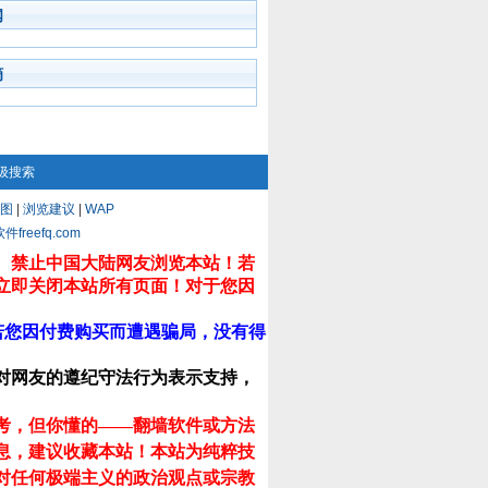
闻
摘
级搜索
图
|
浏览建议
|
WAP
eefq.com
。禁止中国大陆网友浏览本站！若
立即关闭本站所有页面！对于您因
若您因付费购买而遭遇骗局，没有得
对网友的遵纪守法行为表示支持，
考，但你懂的——翻墙软件或方法
息，建议收藏本站！
本站为纯粹技
对任何极端主义的政治观点或宗教