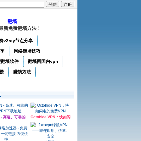
——
翻墙
最新免费翻墙方法！
费v2ray节点分享
分享
网络翻墙技巧
费翻墙软件
翻墙回国内vpn
楼
赚钱方法
讯
N - 高速、可靠的
Octohide VPN：快如闪