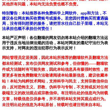
其他所有问题，本站均无法负责也概不负责。
特别警告：本站推荐各种免费科学上网软件、app和方法，不
建议各位网友购买收费账号或服务。若您因付费购买而遭遇骗
局，没有得到想要的服务，请把苦水往自己肚子里咽，本站无
法承担也概不承担任何责任！
本站严正声明：各位翻墙的网友切勿将本站介绍的翻墙方法运
用于违反当地法律法规的活动，本站对网友的遵纪守法行为表
示支持，对网友的违法犯罪行为表示反对！
网站管理员定居美国，因此本站所推荐的翻墙软件及翻墙方法
都未经测试，发布仅供网友测试和参考，但你懂的——翻墙软
件或方法随时有可能失效，因此本站信息具有极强时效性，想
要更多有效免费翻墙方法敬请阅读本站最新信息，建议收藏本
站！
本站为纯粹技术网站，支持科学与民主，支持宗教信仰自
由，反对恐怖主义、邪教、伪科学与专制，不支持或反对任何
极端主义的政治观点或宗教信仰。有注明出处的信息均为转载
文章，转载信息仅供参考，并不表明本站支持其观点或行为。
未注明出处的信息为本站原创，转载时也请注明来自本站。