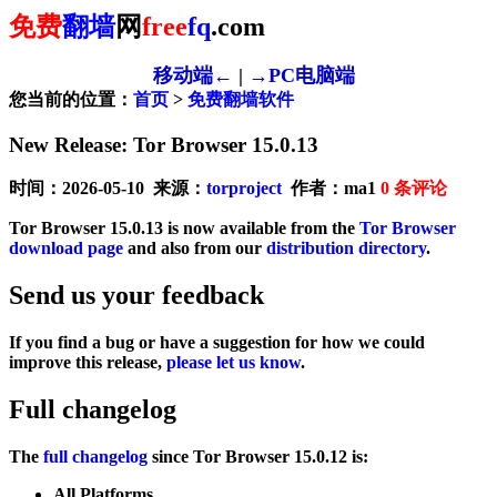
免费
翻墙
网
free
fq
.com
移动端←
|
→PC电脑端
您当前的位置：
首页
>
免费翻墙软件
New Release: Tor Browser 15.0.13
时间：2026-05-10 来源：
torproject
作者：ma1
0
条评论
Tor Browser 15.0.13 is now available from the
Tor Browser
download page
and also from our
distribution directory
.
Send us your feedback
If you find a bug or have a suggestion for how we could
improve this release,
please let us know
.
Full changelog
The
full changelog
since Tor Browser 15.0.12 is:
All Platforms