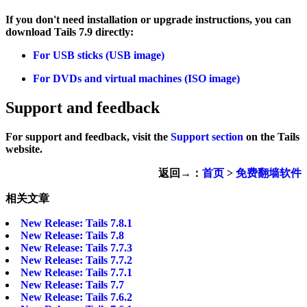
If you don't need installation or upgrade instructions, you can
download Tails 7.9 directly:
For USB sticks (USB image)
For DVDs and virtual machines (ISO image)
Support and feedback
For support and feedback, visit the
Support section
on the Tails
website.
返回→：
首页
>
免费翻墙软件
相关文章
New Release: Tails 7.8.1
New Release: Tails 7.8
New Release: Tails 7.7.3
New Release: Tails 7.7.2
New Release: Tails 7.7.1
New Release: Tails 7.7
New Release: Tails 7.6.2