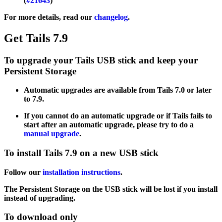
(
#21643
)
For more details, read our
changelog
.
Get Tails 7.9
To upgrade your Tails USB stick and keep your
Persistent Storage
Automatic upgrades are available from Tails 7.0 or later
to 7.9.
If you cannot do an automatic upgrade or if Tails fails to
start after an automatic upgrade, please try to do a
manual upgrade
.
To install Tails 7.9 on a new USB stick
Follow our
installation instructions
.
The Persistent Storage on the USB stick will be lost if you install
instead of upgrading.
To download only