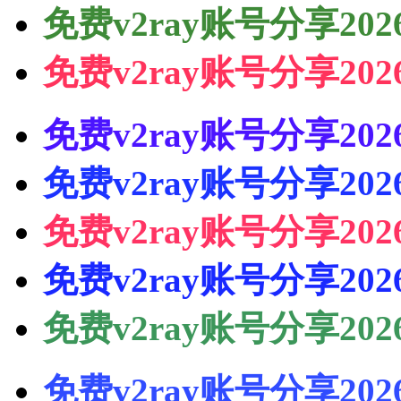
免费v2ray账号分享202
免费v2ray账号分享202
免费v2ray账号分享202
免费v2ray账号分享202
免费v2ray账号分享202
免费v2ray账号分享202
免费v2ray账号分享202
免费v2ray账号分享202