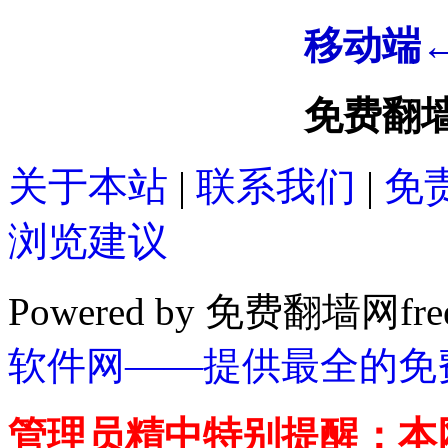
移动端
免费翻墙网
关于本站
|
联系我们
|
免
浏览建议
Powered by 免费翻墙网free
软件网——提供最全的免
管理员精中特别提醒：本