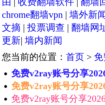
由
|
收费翻墙软件
|
翻墙回
chrome翻墙vpn
|
墙外新
文摘
|
投票调查
|
翻墙网
更新
|
墙内新闻
您当前的位置：
首页
>
免
免费v2ray账号分享202
免费v2ray账号分享202
免费v2ray账号分享202