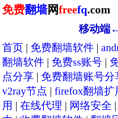
免费
翻墙
网
free
fq
.com
移动端
首页
|
免费翻墙软件
|
an
翻墙软件
|
免费ss账号
|
免
点分享
|
免费翻墙账号分
v2ray节点
|
firefox翻墙
用
|
在线代理
|
网络安全